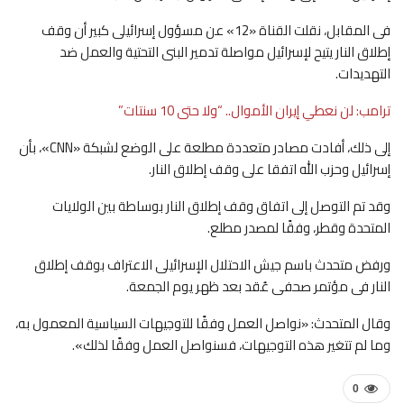
فى المقابل، نقلت القناة «12» عن مسؤول إسرائيلى كبير أن وقف
إطلاق النار يتيح لإسرائيل مواصلة تدمير البنى التحتية والعمل ضد
التهديدات.
ترامب: لن نعطي إيران الأموال.. “ولا حتى 10 سنتات”
إلى ذلك، أفادت مصادر متعددة مطلعة على الوضع لشبكة «CNN»، بأن
إسرائيل وحزب الله اتفقا على وقف إطلاق النار.
وقد تم التوصل إلى اتفاق وقف إطلاق النار بوساطة بين الولايات
المتحدة وقطر، وفقًا لمصدر مطلع.
ورفض متحدث باسم جيش الاحتلال الإسرائيلى الاعتراف بوقف إطلاق
النار فى مؤتمر صحفى عُقد بعد ظهر يوم الجمعة.
وقال المتحدث: «نواصل العمل وفقًا للتوجيهات السياسية المعمول به،
وما لم تتغير هذه التوجيهات، فسنواصل العمل وفقًا لذلك».
0