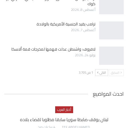
كوك
أغسطس 8, 2026
ترامب يقيد الجنسية الأمريكية بالولادة
أغسطس 7, 2026
لافروف: واشنطن عدلت فهمها لمخرجات قمة ألاسكا
يوليو 24, 2026
السابق
التالي
1 من 3٬705
احدث المواضيع
أخبار العرب
لبنان يوقف ضابطا سوريا سابقا مطلوبا لقضاء بلاده
AWATEF ABDELHAMED
4 ساعات منذ