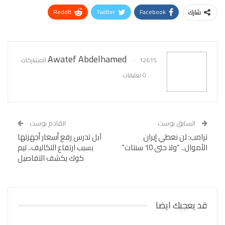
ReddIt
Twitter
Facebook
شارك
WhatsApp
Pinterest
البريد الإلكتروني
Awatef Abdelhamed
12615 المشاركات
0 تعليقات
السابق بوست
القادم بوست
ترامب: لن نعطي إيران
آبل تدرس رفع أسعار أجهزتها
الأموال.. “ولا حتى 10 سنتات”
بسبب ارتفاع التكاليف.. تيم
كوك يكشف التفاصيل
قد يعجبك ايضا