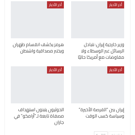
أخر الأخبار
أخر الأخبار
وزير خارجية إيران: نتبادل
هرمز يكشف انقسام طهران
الرسائل عبر الوسطاء ولا
ويختبر مصداقية واشنطن
مفاوضات مع أمريكا حاليًا
أخر الأخبار
أخر الأخبار
إيران بين “الفرصة الأخيرة”
الحوثيون يتبنون استهداف
وسياسة كسب الوقت
مصفاة تابعة لـ”أرامكو” في
جازان