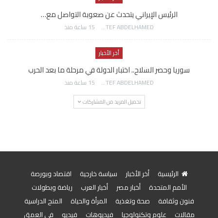
الرئيس الإيراني يتحدث عن صعوبة التواصل مع…
AWATEF ABDELHAMED
15 ساعة منذ
أخر الأخبار
سوريا وحصر السلاح.. اختبار الدولة في مرحلة ما بعد الحرب
AWATEF ABDELHAMED
15 ساعة منذ
تحميل المزيد من المشاركات
الرئيسية
أخر الأخبار
سياسة خارجية
اقتصاد وبورصة
الأمم المتحدة
أخبار مصر
أخبار العرب
رياضة وبطولات
فنون وثقافة
صحة وتغذية
المرأة والحياة
المنح الدراسية
مقالات
علوم وتكنولوجيا
فيديوهات
فيديو
في العمق