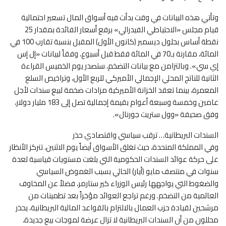
وتأتي هذه البيانات في وقت بدأت فيه أسواق المال تسعير احتمالية
قيام مجلس «الاحتياطي الفيدرالي» برفع أسعار الفائدة بمقدار 25
نقطة أساس بحلول ديسمبر (كانون الأول) المقبل بنسبة تقارب 100 في
المائة، مقارنة بـ70 في المائة فقط قبل أسبوع، وفقاً لبيانات «إل إس
إي سي». وبالتزامن مع بيانات التضخم، ستصدر يوم الخميس القراءة
الثانية للناتج المحلي الإجمالي الأميركي للربع الأول، وتراخيص السلع
المعمرة، بينما تعقد الخزانة الأميركية مزادات ضخمة لبيع سندات لأجل
عامين وخمسة وسبعة أعوام بقيمة إجمالية تصل إلى 183 مليار دولار،
وفق صحيفة «وول ستريت جورنال».
السندات البريطانية… ترقب سياسي واقتصادي حذر
وفي المملكة المتحدة، حيث تغلق الأسواق أيضاً يوم الاثنين، تتركز الأنظار
على حركة عوائد السندات الحكومية التي بلغت مستويات قياسية لعدة
سنوات في منتصف مايو (أيار) الحالي بسبب الغموض السياسي
والضغوط التي يواجهها رئيس الوزراء كير ستارمر، فضلاً عن المخاوف
العالمية من التضخم. ورغم تراجع العوائد مؤخراً بعد تطمينات من
مرشحين لقيادة حزب العمال بالالتزام بالقواعد المالية البريطانية، يحذر
محللون من أن السندات البريطانية لا تزال عرضة لموجات بيع جديدة،