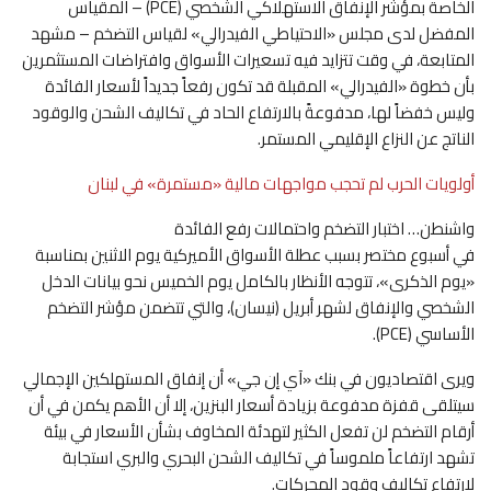
الخاصة بمؤشر الإنفاق الاستهلاكي الشخصي (PCE) – المقياس
المفضل لدى مجلس «الاحتياطي الفيدرالي» لقياس التضخم – مشهد
المتابعة، في وقت تتزايد فيه تسعيرات الأسواق وافتراضات المستثمرين
بأن خطوة «الفيدرالي» المقبلة قد تكون رفعاً جديداً لأسعار الفائدة
وليس خفضاً لها، مدفوعةً بالارتفاع الحاد في تكاليف الشحن والوقود
الناتج عن النزاع الإقليمي المستمر.
أولويات الحرب لم تحجب مواجهات مالية «مستمرة» في لبنان
واشنطن… اختبار التضخم واحتمالات رفع الفائدة
في أسبوع مختصر بسبب عطلة الأسواق الأميركية يوم الاثنين بمناسبة
«يوم الذكرى»، تتوجه الأنظار بالكامل يوم الخميس نحو بيانات الدخل
الشخصي والإنفاق لشهر أبريل (نيسان)، والتي تتضمن مؤشر التضخم
الأساسي (PCE).
ويرى اقتصاديون في بنك «آي إن جي» أن إنفاق المستهلكين الإجمالي
سيتلقى قفزة مدفوعة بزيادة أسعار البنزين، إلا أن الأهم يكمن في أن
أرقام التضخم لن تفعل الكثير لتهدئة المخاوف بشأن الأسعار في بيئة
تشهد ارتفاعاً ملموساً في تكاليف الشحن البحري والبري استجابة
لارتفاع تكاليف وقود المحركات.