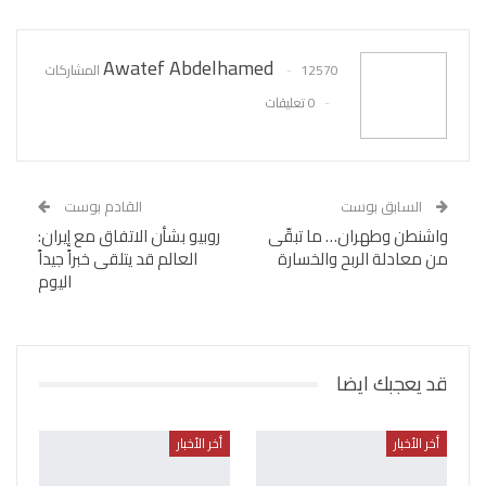
WhatsApp
Pinterest
البريد الإلكتروني
Awatef Abdelhamed
12570 المشاركات
0 تعليقات
السابق بوست
القادم بوست
واشنطن وطهران… ما تبقّى
روبيو بشأن الاتفاق مع إيران:
من معادلة الربح والخسارة
العالم قد يتلقى خبراً جيداً
اليوم
قد يعجبك ايضا
أخر الأخبار
أخر الأخبار