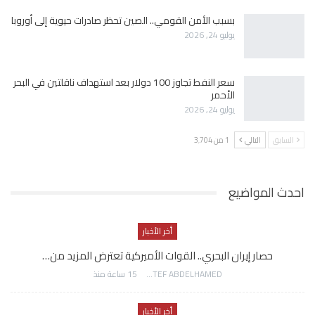
بسبب الأمن القومي.. الصين تحظر صادرات حيوية إلى أوروبا
يوليو 24, 2026
سعر النفط تجاوز 100 دولار بعد استهداف ناقلتين في البحر
الأحمر
يوليو 24, 2026
السابق
التالي
1 من 3٬704
احدث المواضيع
أخر الأخبار
حصار إيران البحري.. القوات الأميركية تعترض المزيد من…
AWATEF ABDELHAMED
15 ساعة منذ
أخر الأخبار