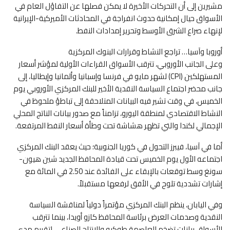
مشيرين إلى أن التحركات الأخيرة لا يمكن فصلها عن التفاؤل العام في
الأسواق حيال إمكانية حدوث انفراجة في المحادثات الأميركية-الإيرانية
لإنهاء صراع الشرق الأوسط وتحرير إمدادات النفط.
أوروبا وآسيا… تراجع النشاط وقرارات البنوك المركزية
وعلى الجانب الأوروبي، تترقب الأسواق القراءات الأولية لمؤشر أسعار
المستهلكين (CPI) لشهر مايو في فرنسا وإسبانيا وألمانيا وإيطاليا، إلى
جانب محضر اجتماع السياسة النقدية الأخير للبنك المركزي الأوروبي يوم
الخميس، في وقت تشير فيه البيانات المتلاحقة إلى تباطؤ ملحوظ في
النشاط الاقتصادي لمنطقة اليورو، تزامناً مع صدور بيانات الناتج المحلي
الإجمالي لكندا والتي تظهر هشاشة تحت وطأة أسعار النفط المرتفعة.
أما في آسيا، فيبرز التحول في كوريا الجنوبية؛ حيث يعقد البنك المركزي
اجتماعه الأول يوم الخميس تحت قيادة المحافظ الجديد شين هيون-
سونغ وسط توقعات بالإبقاء على الفائدة عند 2.50 في المائة مع
إشارات تشددية تلوح في الأفق لرفعها مستقبلاً.
وفي اليابان، ينظم البنك المركزي مؤتمراً دولياً لمناقشة السياسة
النقدية وصدمات العرض برئاسة المحافظ كازو أويدا، بينما تترقب
الأسواق بيانات تضخم العاصمة طوكيو والإنتاج الصناعي لتقييم مدى