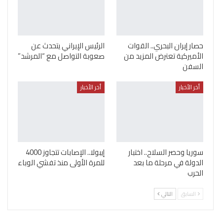
حصار إيران البحري.. القوات
الرئيس الإيراني يتحدث عن
الأميركية تعترض المزيد من
صعوبة التواصل مع “المرشد”
السفن
أخر الأخبار
أخر الأخبار
سوريا وحصر السلاح.. اختبار
إيبولا.. الإصابات تتجاوز 4000
الدولة في مرحلة ما بعد
للمرة الأولى منذ تفشي الوباء
الحرب
السابق
التالي