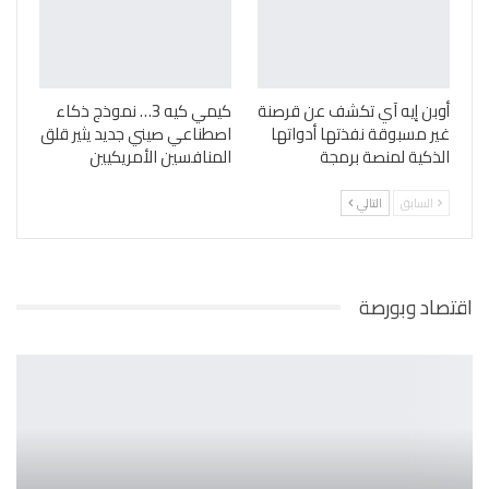
أوبن إيه آي تكشف عن قرصنة
كيمي كيه 3… نموذج ذكاء
غير مسبوقة نفذتها أدواتها
اصطناعي صيني جديد يثير قلق
الذكية لمنصة برمجة
المنافسين الأمريكيين
السابق
التالي
اقتصاد وبورصة