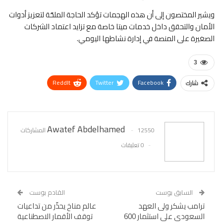
ويشير المختصون إلى أن هذه الهجمات تؤكد الحاجة الملحّة لتعزيز أدوات
الأمان والتحقق داخل خدمات ميتا خاصة مع تزايد اعتماد الشركات
الصغيرة على المنصة في إدارة نشاطها اليومي.
3
ReddIt
Twitter
Facebook
شارك
WhatsApp
Pinterest
البريد الإلكتروني
Awatef Abdelhamed
12550 المشاركات
0 تعليقات
السابق بوست
القادم بوست
ترامب يشكر ولى العهد
عالم مناخ يحذّر من تداعيات
السعودى على استثمار 600
توقف الأقمار الاصطناعية