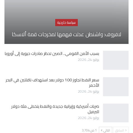
سياسة خارجية
لافروف: واشنطن عدلت فهمها لمخرجات قمة ألاسكا
بسبب الأمن القومي.. الصين تحظر صادرات حيوية إلى أوروبا
يوليو 24, 2026
سعر النفط تجاوز 100 دولار بعد استهداف ناقلتين في البحر
الأحمر
يوليو 24, 2026
ضربات أميركية وإيرانية جديدة والنفط يتخطى مئة دولار
للبرميل
يوليو 24, 2026
السابق
التالي
1 من 3٬704