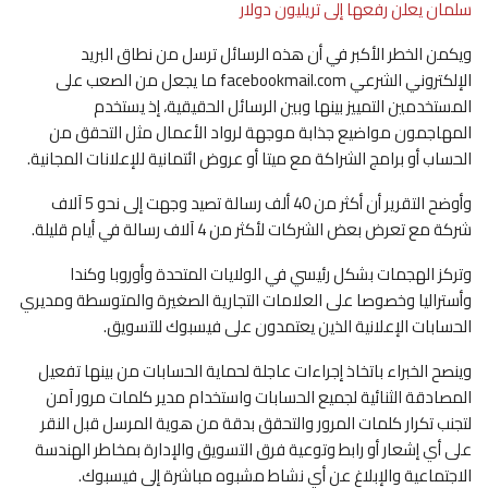
سلمان يعلن رفعها إلى تريليون دولار
ويكمن الخطر الأكبر في أن هذه الرسائل ترسل من نطاق البريد
الإلكتروني الشرعي facebookmail.com ما يجعل من الصعب على
المستخدمين التمييز بينها وبين الرسائل الحقيقية، إذ يستخدم
المهاجمون مواضيع جذابة موجهة لرواد الأعمال مثل التحقق من
الحساب أو برامج الشراكة مع ميتا أو عروض ائتمانية للإعلانات المجانية.
وأوضح التقرير أن أكثر من 40 ألف رسالة تصيد وجهت إلى نحو 5 آلاف
شركة مع تعرض بعض الشركات لأكثر من 4 آلاف رسالة في أيام قليلة.
وتركز الهجمات بشكل رئيسي في الولايات المتحدة وأوروبا وكندا
وأستراليا وخصوصا على العلامات التجارية الصغيرة والمتوسطة ومديري
الحسابات الإعلانية الذين يعتمدون على فيسبوك للتسويق.
وينصح الخبراء باتخاذ إجراءات عاجلة لحماية الحسابات من بينها تفعيل
المصادقة الثنائية لجميع الحسابات واستخدام مدير كلمات مرور آمن
لتجنب تكرار كلمات المرور والتحقق بدقة من هوية المرسل قبل النقر
على أي إشعار أو رابط وتوعية فرق التسويق والإدارة بمخاطر الهندسة
الاجتماعية والإبلاغ عن أي نشاط مشبوه مباشرة إلى فيسبوك.