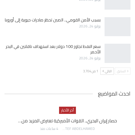
بسبب الأمن القومي.. الصين تحظر صادرات حيوية إلى أوروبا
يوليو 24, 2026
سعر النفط تجاوز 100 دولار بعد استهداف ناقلتين في البحر
الأحمر
يوليو 24, 2026
السابق
التالي
1 من 3٬704
احدث المواضيع
أخر الأخبار
حصار إيران البحري.. القوات الأميركية تعترض المزيد من…
AWATEF ABDELHAMED
4 ساعات منذ