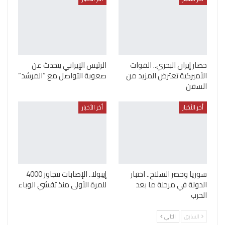
حصار إيران البحري.. القوات
الرئيس الإيراني يتحدث عن
الأميركية تعترض المزيد من
صعوبة التواصل مع “المرشد”
السفن
أخر الأخبار
أخر الأخبار
سوريا وحصر السلاح.. اختبار
إيبولا.. الإصابات تتجاوز 4000
الدولة في مرحلة ما بعد
للمرة الأولى منذ تفشي الوباء
الحرب
السابق
التالي