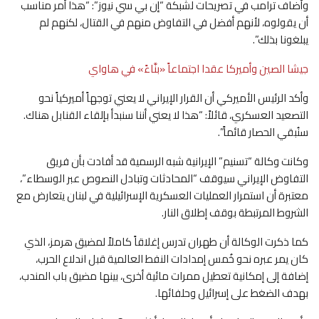
وأضاف ترامب في تصريحات لشبكة “إن بي سي نيوز”: “هذا أمر مناسب
أن يقولوه، لأنهم أفضل في التفاوض منهم في القتال، لكنهم لم
يبلغونا بذلك”.
جيشا الصين وأميركا عقدا اجتماعاً «بنَّاءً» في هاواي
وأكد الرئيس الأميركي أن القرار الإيراني لا يعني توجهاً أميركياً نحو
التصعيد العسكري، قائلاً: “هذا لا يعني أننا سنبدأ بإلقاء القنابل هناك.
سنُبقي الحصار قائماً”.
وكانت وكالة “تسنيم” الإيرانية شبه الرسمية قد أفادت بأن فريق
التفاوض الإيراني سيوقف “المحادثات وتبادل النصوص عبر الوسطاء”،
معتبرة أن استمرار العمليات العسكرية الإسرائيلية في لبنان يتعارض مع
الشروط المرتبطة بوقف إطلاق النار.
كما ذكرت الوكالة أن طهران تدرس إغلاقاً كاملاً لمضيق هرمز، الذي
كان يمر عبره نحو خُمس إمدادات النفط العالمية قبل اندلاع الحرب،
إضافة إلى إمكانية تعطيل ممرات مائية أخرى، بينها مضيق باب المندب،
بهدف الضغط على إسرائيل وحلفائها.