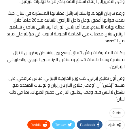
وأدى التقرير إلى ارتفاع أسعار النفط بأكثر من 6 دولارات للبرميل.
ورغم سريان الهدنة، واصلت إسرائيل عملياتها العسكرية في لبنان، حيث
نفذت قواتها أعمق توغل داخل الأراضي اللبنانية منذ 26 عاماً خلال
عطلة نهاية الأسبوع، فيما أمر رئيس الوزراء الإسرائيلي بنيامين نتنياهو،
الإثنين، بشن هجمات على الضاحية الجنوبية لبيروت، في مؤشر على مزيد
من التصعيد.
وكانت المفاوضات بشأن اتفاق أوسع بين واشنطن وطهران لا تزال
مستمرة وسط خلافات تتعلق بمستقبل البرنامجين النووي والصاروخي
الإيرانيين.
وفي أول تعليق إيراني، كتب وزير الخارجية الإيراني، عباس عراقجي، على
منصة “إكس” أن “وقف إطلاق النار بين إيران والولايات المتحدة هو،
بشكل لا لبس فيه، وقف لإطلاق النار على جميع الجبهات، بما في ذلك
لبنان”.
0
ReddIt
Twitter
Facebook
شارك