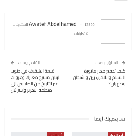
WhatsApp
Pinterest
البريد الإلكتروني
Awatef Abdelhamed
12570 المشاركات
0 تعليقات
السابق بوست
القادم بوست
كيف تدفع مصر فاتورة
قلعة الشقيف في جنوب
اللاسلم واللاحرب بين واشنطن
لبنان مسرح معارك وغزوات
وطهران؟
عبر التاريخ من الصليبيين الى
منظمة التحرير وإسرائيل
قد يعجبك ايضا
أخر الأخبار
أخر الأخبار