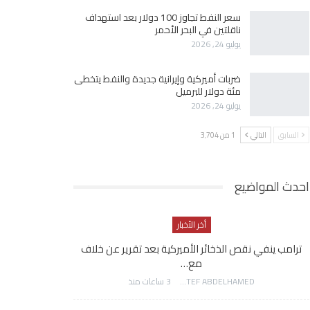
سعر النفط تجاوز 100 دولار بعد استهداف
ناقلتين في البحر الأحمر
يوليو 24, 2026
ضربات أميركية وإيرانية جديدة والنفط يتخطى
مئة دولار للبرميل
يوليو 24, 2026
السابق
التالي
1 من 3٬704
احدث المواضيع
أخر الأخبار
ترامب ينفي نقص الذخائر الأميركية بعد تقرير عن خلاف
مع…
AWATEF ABDELHAMED
3 ساعات منذ