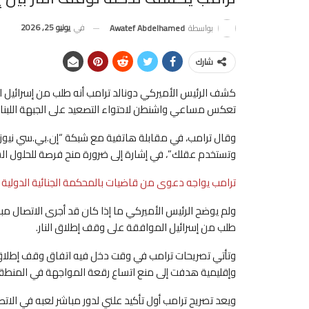
في
يونيو 25, 2026
بواسطة
Awatef Abdelhamed
شارك
كشف الرئيس الأميركي دونالد ترامب أنه طلب من إسرائيل ا
تعكس مساعي واشنطن لاحتواء التصعيد على الجبهة اللبنان
وقال ترامب، في مقابلة هاتفية مع شبكة “إن.بي.سي نيوز”، 
وتستخدم عقلك”، في إشارة إلى ضرورة منح فرصة للحلول ال
ترامب يواجه دعوى من قاضيات بالمحكمة الجنائية الدولية
ولم يوضح الرئيس الأميركي ما إذا كان قد أجرى الاتصال مباشر
طلب من إسرائيل الموافقة على وقف إطلاق النار.
وتأتي تصريحات ترامب في وقت دخل فيه اتفاق وقف إطلاق الن
وإقليمية هدفت إلى منع اتساع رقعة المواجهة في المنطق
ويعد تصريح ترامب أول تأكيد علني لدور مباشر لعبه في الا