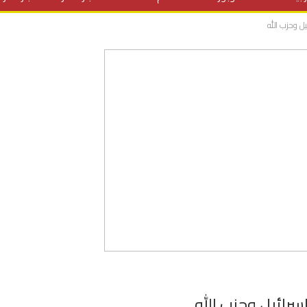
ل وحزب الله
المنح الدراسية
مقالات
علوم وتكنولوجيا
فيديوهات
ف
رائيل وحزب الله