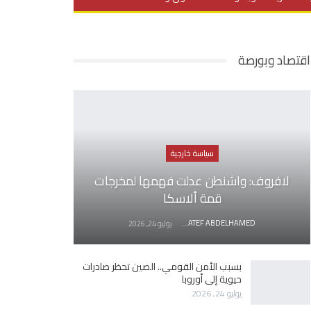
يديو
في العمق
منوعات
اقتصاد وبورصة
سياسة خارجية
لافروف: واشنطن عدلت فهمها لمخرجات
قمة ألاسكا
AWATEF ABDELHAMED
يوليو 24, 2026
بسبب الأمن القومي.. الصين تحظر صادرات
حيوية إلى أوروبا
يوليو 24, 2026