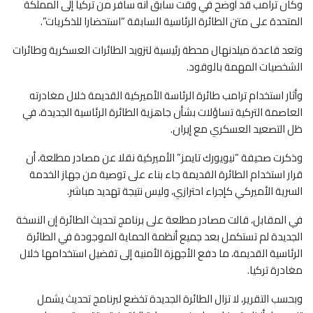
وكان ترامب قد أوضح في وقت سابق أنه سافر من تركيا إلى المملكة
المتحدة على متن الطائرة الرئاسية السابقة “استحضارا للذكريات”.
وتعد قاعدة ميلدنهال محطة رئيسية لتزويد الطائرات العسكرية وطائرات
الشخصيات المهمة بالوقود.
وأثار استخدام ترامب طائرة الرئاسة الأميركية القديمة خلال مغادرته
العاصمة التركية تساؤلات بشأن جاهزية الطائرة الرئاسية الجديدة، في
ظل التصعيد العسكري مع إيران.
وذكرت صحيفة “نيويورك تايمز” الأميركية نقلا عن مصادر مطلعة، أن
قرار استخدام الطائرة القديمة جاء بناء على توصية من جهاز الخدمة
السرية الأميركي كإجراء احترازي، وليس نتيجة تهديد مباشر.
في المقابل، قالت مصادر مطلعة على برنامج تحديث الطائرة إن النسخة
الجديدة لم تستكمل بعد جميع أنظمة الحماية الموجودة في الطائرة
الرئاسية القديمة، ما دفع الأجهزة الأمنية إلى تفضيل استخدامها خلال
مغادرة تركيا.
وبحسب التقرير، لا تزال الطائرة الجديدة تخضع لبرنامج تحديث يشمل