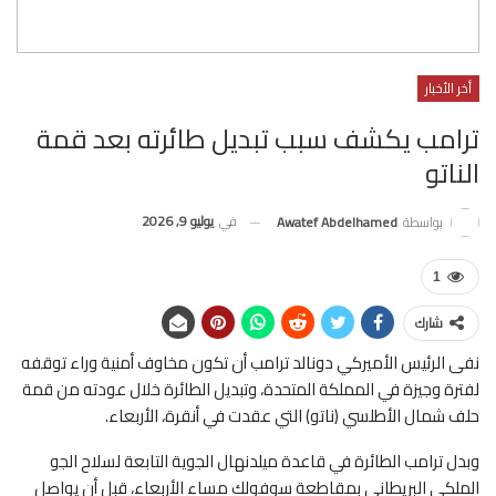
أخر الأخبار
ترامب يكشف سبب تبديل طائرته بعد قمة
الناتو
في
يوليو 9, 2026
بواسطة
Awatef Abdelhamed
1
شارك
نفى الرئيس الأميركي دونالد ترامب أن تكون مخاوف أمنية وراء توقفه
لفترة وجيزة في المملكة المتحدة، وتبديل الطائرة خلال عودته من قمة
حلف شمال الأطلسي (ناتو) التي عقدت في أنقرة، الأربعاء.
وبدل ترامب الطائرة في قاعدة ميلدنهال الجوية التابعة لسلاح الجو
الملكي البريطاني بمقاطعة سوفولك مساء الأربعاء، قبل أن يواصل