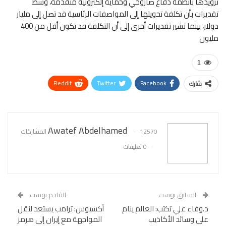
تزويدها بأنظمة دفاع صاروخي وحماية إلكترونية متقدمة، وسط
تقديرات بأن تكلفة تحويلها إلى المواصفات الرئاسية قد تصل إلى مليار
دولار، بينما تشير تقديرات أخرى إلى أن التكلفة قد تكون أقل من 400
مليون
1
ReddIt
Twitter
Facebook
شارك
WhatsApp
Pinterest
البريد الإلكتروني
Awatef Abdelhamed
12570 المشاركات
0 تعليقات
السابق بوست
القادم بوست
د.وفاء علي تكتب: العالم ينام
أكسيوس: ترامب يستعد لنقل
على وسائد الأكاذيب
المواجهة مع إيران إلى هرمز