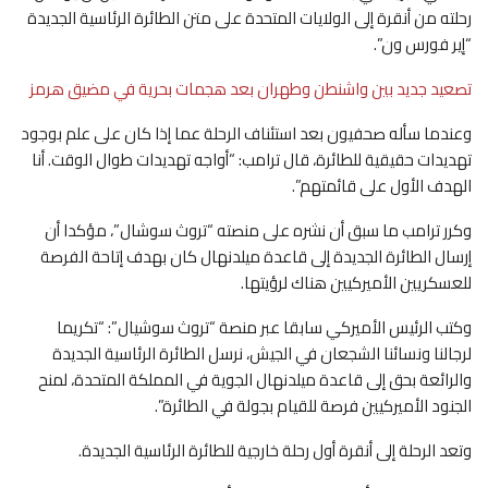
رحلته من أنقرة إلى الولايات المتحدة على متن الطائرة الرئاسية الجديدة
“إير فورس ون”.
تصعيد جديد بين واشنطن وطهران بعد هجمات بحرية في مضيق هرمز
وعندما سأله صحفيون بعد استئناف الرحلة عما إذا كان على علم بوجود
تهديدات حقيقية للطائرة، قال ترامب: “أواجه تهديدات طوال الوقت. أنا
الهدف الأول على قائمتهم”.
وكرر ترامب ما سبق أن نشره على منصته “تروث سوشال”، مؤكدا أن
إرسال الطائرة الجديدة إلى قاعدة ميلدنهال كان بهدف إتاحة الفرصة
للعسكريين الأميركيين هناك لرؤيتها.
وكتب الرئيس الأميركي سابقا عبر منصة “تروث سوشيال”: “تكريما
لرجالنا ونسائنا الشجعان في الجيش، نرسل الطائرة الرئاسية الجديدة
والرائعة بحق إلى قاعدة ميلدنهال الجوية في المملكة المتحدة، لمنح
الجنود الأميركيين فرصة للقيام بجولة في الطائرة”.
وتعد الرحلة إلى أنقرة أول رحلة خارجية للطائرة الرئاسية الجديدة.