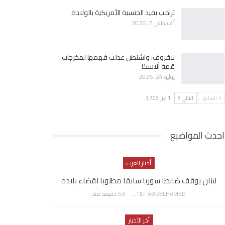
ترامب يقيد الجنسية الأمريكية بالولادة
أغسطس 7, 2026
لافروف: واشنطن عدلت فهمها لمخرجات
قمة ألاسكا
يوليو 24, 2026
السابق
التالي
1 من 3٬705
احدث المواضيع
أخبار العرب
لبنان يوقف ضابطا سوريا سابقا مطلوبا لقضاء بلاده
AWATEF ABDELHAMED
53 دقيقة منذ
أخر الأخبار