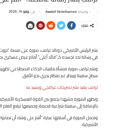
في
يونيو 14, 2026
بواسطة
Awatef Abdelhamed
شارك
نشر الرئيس الأميركي دونالد ترامب، صورة على منصة “تروث 
في رسالة تحد تجسده كـ”قائد أعلى” أمام عرض عسكري ب
ونشر ترامب صورة منشأة بتقنيات الذكاء الاصطناعي تظهره 
سطح سفينة وينظر عبر منظار بحري نحو الأفق.
ترامب يعيد نشر تصريحات عراقجي ويشيد به
وتظهر الصورة مشهدا يجمع بين القوة العسكرية الأميركية
بالإضافة إلى سفينة شراعية قديمة، وجميعها ترفع العلم ال
وتحمل الصورة في أسفلها عبارة “أنتم على وشك أن تصابوا ب
الأميركية.