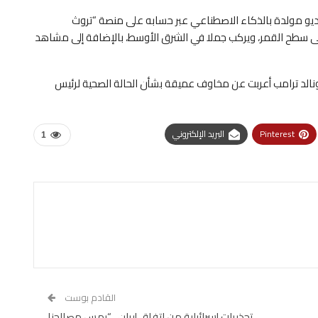
و مولدة بالذكاء الاصطناعي عبر حسابه على منصة “تروث
 سطح القمر، ويركب جملا في الشرق الأوسط، بالإضافة إلى مشاهد
دونالد ترامب أعربت عن مخاوف عميقة بشأن الحالة الصحية لرئيس
Pinterest
البريد الإلكتروني
1
القادم بوست
تحذيرات إسرائيلية من اتفاق إيران.. “يمس مصالحنا