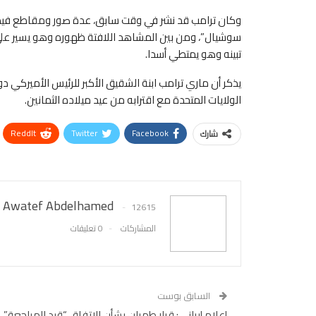
وكان ترامب قد نشر في وقت سابق، عدة صور ومقاطع فيدي
سوشيال”، ومن بين المشاهد اللافتة ظهوره وهو يسير على
تبينه وهو يمتطي أسدا.
يذكر أن ماري ترامب ابنة الشقيق الأكبر للرئيس الأميركي 
الولايات المتحدة مع اقترابه من عيد ميلاده الثمانين.
ReddIt
Twitter
Facebook
شارك
Awatef Abdelhamed
12615
المشاركات
0 تعليقات
السابق بوست
إعلام إيراني: قرار طهران بشأن الاتفاق “قيد المراجعة”