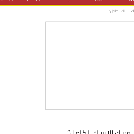
 الارتباك الكامل”
المنح الدراسية
مقالات
علوم وتكنولوجيا
فيديوهات
ف
 وشك الارتباك الكامل”