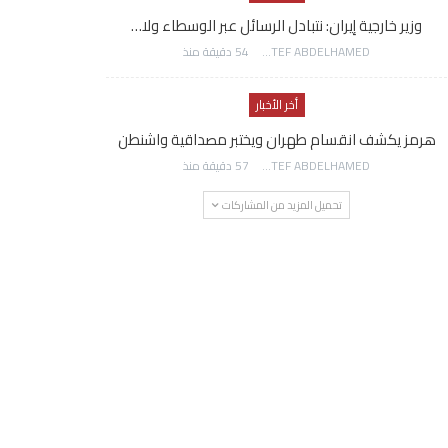
وزير خارجية إيران: نتبادل الرسائل عبر الوسطاء ولا…
AWATEF ABDELHAMED
54 دقيقة منذ
أخر الأخبار
هرمز يكشف انقسام طهران ويختبر مصداقية واشنطن
AWATEF ABDELHAMED
57 دقيقة منذ
تحميل المزيد من المشاركات