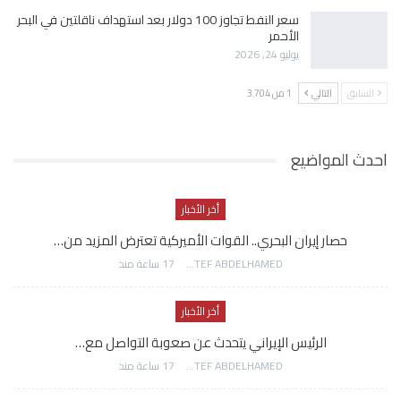
سعر النفط تجاوز 100 دولار بعد استهداف ناقلتين في البحر
الأحمر
يوليو 24, 2026
السابق
التالي
1 من 3٬704
احدث المواضيع
أخر الأخبار
حصار إيران البحري.. القوات الأميركية تعترض المزيد من…
AWATEF ABDELHAMED
17 ساعة منذ
أخر الأخبار
الرئيس الإيراني يتحدث عن صعوبة التواصل مع…
AWATEF ABDELHAMED
17 ساعة منذ