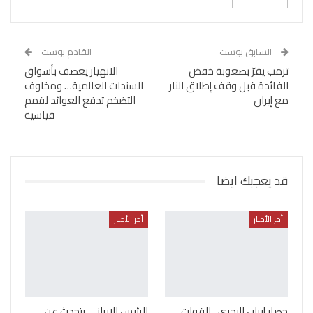
السابق بوست
القادم بوست
ترمب يقرّ بصعوبة خفض
الانهيار يعصف بأسواق
الفائدة قبل وقف إطلاق النار
السندات العالمية… ومخاوف
مع إيران
التضخم تدفع العوائد لقمم
قياسية
قد يعجبك ايضا
أخر الأخبار
أخر الأخبار
حصار إيران البحري.. القوات
الرئيس الإيراني يتحدث عن