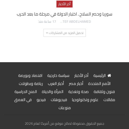
أخر الأخبار
سوريا وحصر السلاح.. اختبار الدولة في مرحلة ما بعد الحرب
AWATEF ABDELHAMED
17 ساعة منذ
تحميل المزيد من المشاركات
الرئيسية
أخر الأخبار
سياسة خارجية
اقتصاد وبورصة
الأمم المتحدة
أخبار مصر
أخبار العرب
رياضة وبطولات
فنون وثقافة
صحة وتغذية
المرأة والحياة
المنح الدراسية
مقالات
علوم وتكنولوجيا
فيديوهات
فيديو
في العمق
منوعات
جميع الحقوق محفوظة لصالح موقع من أمريكا لعام 2026