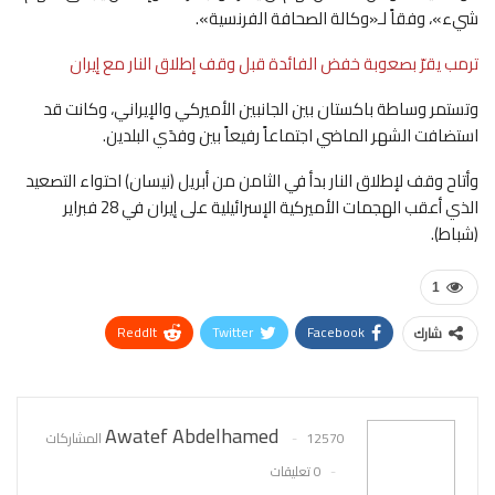
شيء»، وفقاً لـ«وكالة الصحافة الفرنسية».
ترمب يقرّ بصعوبة خفض الفائدة قبل وقف إطلاق النار مع إيران
وتستمر وساطة باكستان بين الجانبين الأميركي والإيراني، وكانت قد
استضافت الشهر الماضي اجتماعاً رفيعاً بين وفدَي البلدين.
وأتاح وقف لإطلاق النار بدأ في الثامن من أبريل (نيسان) احتواء التصعيد
الذي أعقب الهجمات الأميركية الإسرائيلية على إيران في 28 فبراير
(شباط).
1
ReddIt
Twitter
Facebook
شارك
WhatsApp
Pinterest
البريد الإلكتروني
Awatef Abdelhamed
12570 المشاركات
0 تعليقات