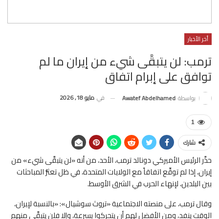
أخر الأخبار
ترمب: لن يتبقَّى شيء من إيران ما لم
توافق على إبرام اتفاق
في
مايو 18, 2026
بواسطة
Awatef Abdelhamed
1
شارك
حذَّر الرئيس الأميركي دونالد ترمب، الأحد، من أنه «لن يتبقَّى شيء» من
إيران، إذا لم توقِّع اتفاقاً مع الولايات المتحدة، في ظل تعثُّر المباحثات
بين البلدين، لإنهاء الحرب في الشرق الأوسط.
وقال ترمب، على منصته الاجتماعية «تروث سوشيال»: «بالنسبة لإيران،
الوقت ينفد، ومن الأفضل لهم أن يتحركوا بسرعة، وإلا فلن يتبقَّى منهم