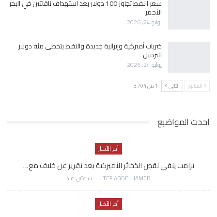
سعر النفط تجاوز 100 دولار بعد استهداف ناقلتين في البحر
الأحمر
يوليو 24, 2026
ضربات أميركية وإيرانية جديدة والنفط يتخطى مئة دولار
للبرميل
يوليو 24, 2026
السابق
التالي
1 من 3٬704
احدث المواضيع
أخر الأخبار
ترامب ينفي نقص الذخائر الأميركية بعد تقرير عن خلاف مع…
AWATEF ABDELHAMED
ساعتين منذ
أخر الأخبار