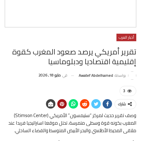
أخبار العرب
تقرير أمريكي يرصد صعود المغرب كقوة
إقليمية اقتصاديا ودبلوماسيا
في
مايو 18, 2026
بواسطة
Awatef Abdelhamed
3
شارك
وصف تقرير حديث لمركز “ستيمسون” الأمريكي (Stimson Center)
المغرب بكونه قوة وسطى متمرسة، تحتل موقعا استراتيجيا فريدا عند
ملتقى المحيط الأطلسي والبحر الأبيض المتوسط والفضاء الساحلي.