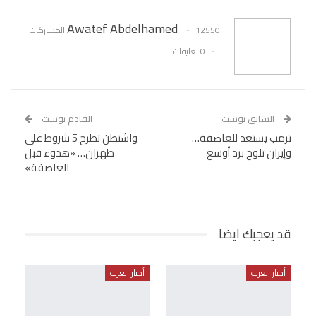
Awatef Abdelhamed
12550 المشاركات
0 تعليقات
السابق بوست
القادم بوست
ترمب يستعد للعاصفة…
واشنطن تطرح 5 شروط على
وإيران تلوح برد أوسع
طهران… «هدوء قبل
العاصفة»
قد يعجبك ايضا
أخبار العرب
أخبار العرب