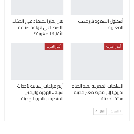
أسطول الصمود يثير غضب
هل يغيّر الاعتماد على الذكاء
المغاربة
الاصطناعي قواعد صناعة
الأغنية المغربية؟
أخبار العرب
أخبار العرب
السلطات المغربية تعيد الحياة
أربع قراءات إسبانية لأحداث
تدريجيا إلى محيط معبر مدينة
سبتة .. الهجرة واليمين
سبتة المحتلة
المتطرف والحرب الهجينة
السابق
التالي