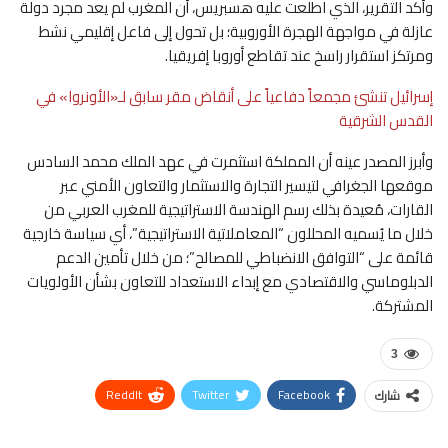
وأكد التقرير، الذي اطلعت عليه هسبريس، أن المغرب لم يعد مجرد دولة
عازلة في مواجهة الهجرة الأوروبية؛ بل تحول إلى فاعل إقليمي نشط
ومرتكز استقرار راسخ عند تقاطع أوروبا إفريقيا.
إسرائيل تنشئ مجمعاً دفاعياً على أنقاض مقر سابق لـ«الأونروا» في
القدس الشرقية
وأبرز المصدر عينه أن المملكة استثمرت في عهد الملك محمد السادس
موقعها الجغرافي لتيسير التجارة والاستثمار والتعاون الأمني عبر
القارات، مُعيدة بذلك رسم الهندسة الاستراتيجية للمغرب العربي من
خلال ما يُسميه المحللون “المعاملاتية الاستراتيجية”، أي سياسة خارجية
قائمة على “التوافق الانضباطي للمصالح”؛ من خلال تأمين الدعم
الدبلوماسي والاقتصادي مع إبداء الاستعداد للتعاون بشأن الأولويات
المشتركة.
3
ReddIt
Twitter
Facebook
شارك
WhatsApp
Pinterest
البريد الإلكتروني