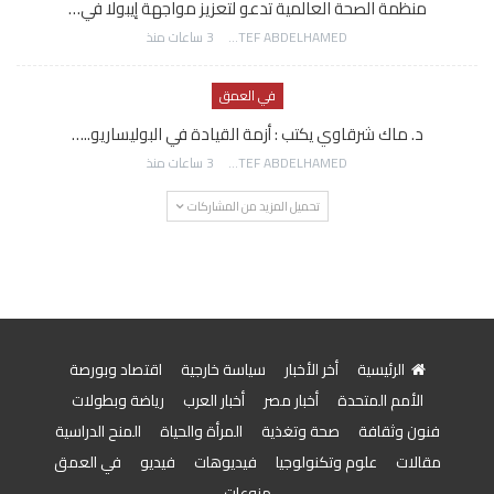
منظمة الصحة العالمية تدعو لتعزيز مواجهة إيبولا في…
AWATEF ABDELHAMED
3 ساعات منذ
في العمق
د. ماك شرقاوي يكتب : أزمة القيادة في البوليساريو..…
AWATEF ABDELHAMED
3 ساعات منذ
تحميل المزيد من المشاركات
الرئيسية
أخر الأخبار
سياسة خارجية
اقتصاد وبورصة
الأمم المتحدة
أخبار مصر
أخبار العرب
رياضة وبطولات
فنون وثقافة
صحة وتغذية
المرأة والحياة
المنح الدراسية
مقالات
علوم وتكنولوجيا
فيديوهات
فيديو
في العمق
منوعات