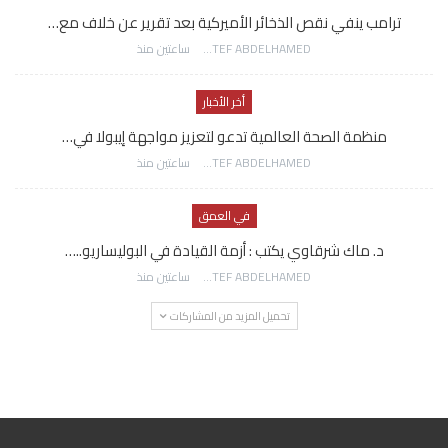
ترامب ينفي نقص الذخائر الأميركية بعد تقرير عن خلاف مع…
AWATEF ABDELHAMED
ساعتين منذ
أخر الأخبار
منظمة الصحة العالمية تدعو لتعزيز مواجهة إيبولا في…
AWATEF ABDELHAMED
ساعتين منذ
في العمق
د. ماك شرقاوي يكتب : أزمة القيادة في البوليساريو..…
AWATEF ABDELHAMED
ساعتين منذ
تحميل المزيد من المشاركات