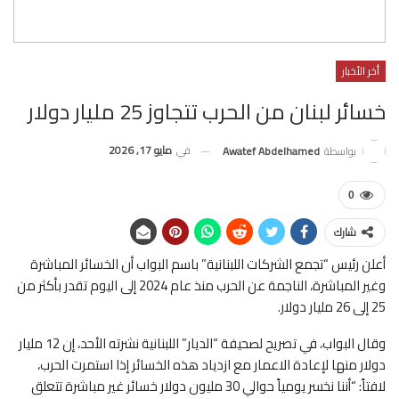
أخر الأخبار
خسائر لبنان من الحرب تتجاوز 25 مليار دولار
في
مايو 17, 2026
بواسطة
Awatef Abdelhamed
0
شارك
أعلن رئيس “تجمع الشركات اللبنانية” باسم البواب أن الخسائر المباشرة
وغير المباشرة، الناجمة عن الحرب منذ عام 2024 إلى اليوم تقدر بأكثر من
25 إلى 26 مليار دولار.
وقال البواب، في تصريح لصحيفة “الديار” اللبنانية نشرته الأحد، إن 12 مليار
دولار منها لإعادة الاعمار مع ازدياد هذه الخسائر إذا استمرت الحرب،
لافتاً: “أننا نخسر يومياً حوالي 30 مليون دولار خسائر غير مباشرة تتعلق