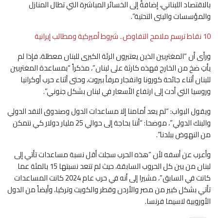
بالاقتصاد اللبناني، إضافةً إلى الخسائر المباشرة التي تطال المنازل
والمؤسسات والبنى التحتية”.
10 نقاط ترسم ملامح التفاوض.. شروط أميركية ومطالب إيرانية
ورأى أن “المغتربين الذين يعتبرون الرئة الكبرى للبنان معطلة، فإذا لم
يأتِ ضخ من الخارج فهذه كارثة على لبنان”، مذكراً “بمساعدة المغتربين
للبنان أثناء جائحة كورونا وانفجار مرفأ بيروت، وحتى أثناء حرب أوكرانيا
وروسيا التي أدت إلى ارتفاع الأسعار في لبنان بشكل جنوني”.
ويقول البواب: “لم يعد أمامنا إلا مساعدات الدول وصندوق النقد الدولي
والبنك الدولي”، موضحا: “أننا بحاجة إلى حوالي 25 مليار دولار كي نتمكن
من النهوض ببلدنا”.
وأعرب عن أسفه لأن “هذه الحرب سجلت أقل نسبة مساعدات تأتي إلى
لبنان من بين كل الحروب السابقة، حيث لم تتعد نسبتها 15 بالمئة عما
كانت في السابق”، مشيرا إلى أنه في حرب عام 2024 كانت المساعدات
تأتي بشكل كبير من مصر والأردن وقطر والكويت وتركيا، وأيضاً من الدول
الأوروبية لاسيما فرنسا.