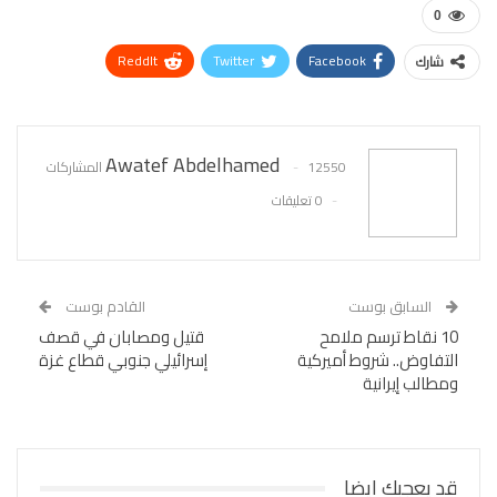
0
ReddIt
Twitter
Facebook
شارك
WhatsApp
Pinterest
البريد الإلكتروني
Awatef Abdelhamed
12550 المشاركات
0 تعليقات
السابق بوست
القادم بوست
10 نقاط ترسم ملامح
قتيل ومصابان في قصف
التفاوض.. شروط أميركية
إسرائيلي جنوبي قطاع غزة
ومطالب إيرانية
قد يعجبك ايضا