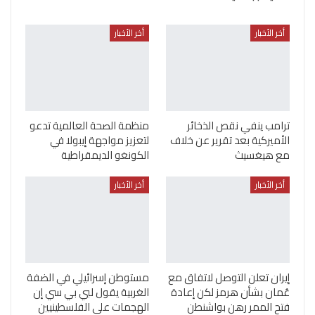
أخر الأخبار
أخر الأخبار
ترامب ينفي نقص الذخائر
منظمة الصحة العالمية تدعو
الأميركية بعد تقرير عن خلاف
لتعزيز مواجهة إيبولا في
مع هيغسيث
الكونغو الديمقراطية
أخر الأخبار
أخر الأخبار
إيران تعلن التوصل لاتفاق مع
مستوطن إسرائيلي في الضفة
عُمان بشأن هرمز لكن إعادة
الغربية يقول لبي بي سي إن
فتح الممر رهن بواشنطن
الهجمات على الفلسطينيين