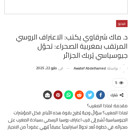
فيديو
د. ماك شرقاوي يكتب: الاعتراف الروسي
المرتقب بمغربية الصحراء: تحوّل
جيوسياسي يُربك الجزائر
في
مايو 22, 2025
بواسطة
Awatef Abdelhamed
5
شارك
مقدمة: لماذا المغرب؟
لماذا المغرب؟ سؤالٌ وجيهٌ يُطرح بقوة هذه الأيام. فكل المؤشرات
الجيوسياسية تُشير إلى قرب اعتراف روسيا الرسمي بسيادة المغرب على
صحرائه، في خطوة تُعد تحولاً استراتيجياً عميقاً يُنهي عقوداً من الانحياز