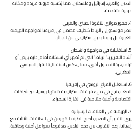
الصين والغرب، إسرائيل وفلسطين، مما يُكسبه مرونة فريدة ومكانة
دولية متقدمة.
4. محور موازي للنفوذ الصيني والغربي
تنظر موسكو إلى الرباط كـحليف محتمل في إفريقيا لمواجهة الهيمنة
الغربية، بل وربما بديل استراتيجي عن الجزائر.
5. استقلالية في مواجهة واشنطن
أشاد التقرير بـ”الرباط” التي لم تُظهر أي استكانة أمام إدارة بايدن أو
ترامب، بخلاف دول أخرى، مما يعكس استقلالية القرار السياسي
المغربي.
6. استغلال الفراغ الروسي في إفريقيا
المغرب نجح في ملء فراغات استراتيجية خلفتها روسيا، عبر شراكات
اقتصادية وأمنية متنامية في القارة السمراء.
7. الهيمنة على العلاقات الإسبانية
يرى التقرير أن المغرب أصبح الطرف المُهيمن في العلاقات الثنائية مع
إسبانيا، رغم التفاوت بين حجم البلدين، مدفوعاً بعوامل أمنية وطاقية.