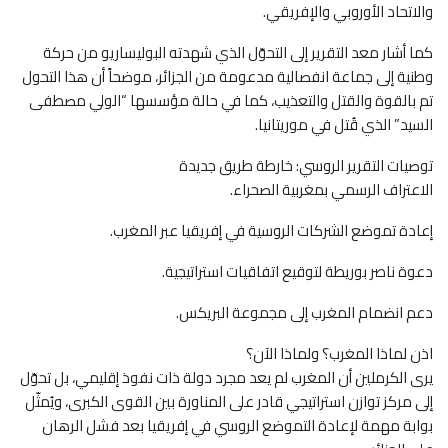
والاتحاد الأوروبي والإفريقي.
كما أشار معد التقرير إلى التحوّل الذي شهدته البوليساريو من حركة
وطنية إلى جماعة انفصالية مدعومة من الجزائر، موضحاً أن هذا التحول
تم بالقوة والقتل والتعذيب، كما في حالة مؤسسها “الولي مصطفى
السيد” الذي قُتل في موريتانيا.
توصيات التقرير الروسي: خارطة طريق جديدة
الاعتراف الرسمي بمغربية الصحراء.
إعادة تموضع الشركات الروسية في إفريقيا عبر المغرب.
دعوة ناصر بوريطة لتوقيع اتفاقيات استراتيجية.
دعم انضمام المغرب إلى مجموعة البريكس.
اذن لماذا المغرب؟ ولماذا الآن؟
يرى الكرملين أن المغرب لم يعد مجرد دولة ذات نفوذ إقليمي، بل تحوّل
إلى مركز توازن استراتيجي قادر على المناورة بين القوى الكبرى، ويُمثّل
بوابة مهمة لإعادة التموضع الروسي في إفريقيا بعد فشل الرهان