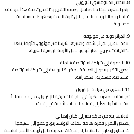
8. التخدير الدبلوماسي الأوروبي
ابتكر المغرب نهجًا دبلوماسيًا وصفه التقرير بـ”التخدير”، حيث هدّأ مواقف
فرنسا وألمانيا وإسبانيا من خلال قوة ناعمة وضغوط جيوسياسية
محسوبة.
9. الجزائر دولة غير موثوقة
انتقد التقرير الجزائر بشدة، واعتبرها شريكاً غير موثوق، متّهماً إيّاها
بـ”الخيانة” عبر بيع الغاز لأوروبا خلال الأزمة الروسية الغربية.
10. الدعوة إلى شراكة استراتيجية شاملة
أوصى التقرير بتحويل العلاقة المغربية الروسية إلى شراكة استراتيجية
اقتصادية، عسكرية، استخباراتية.
11. المغرب في قيادة الإنتربول
تم انتخاب المغرب عضواً في اللجنة التنفيذية للإنتربول، ما يمنحه نفاذاً
استخباراتياً واسعاً إلى قواعد البيانات الأمنية في إفريقيا.
البوليساريو: من حركة تحرر إلى كيان إرهابي
يخصص التقرير فقرة هامة لـملف البوليساريو، ويدعو إلى تصنيفها
كـ”تنظيم إرهابي”، استناداً إلى تحركات مغربية داخل أروقة الأمم المتحدة