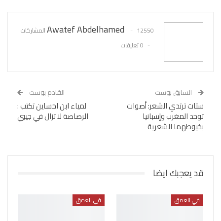
Awatef Abdelhamed
12550 المشاركات
0 تعليقات
السابق بوست
القادم بوست
ستات ترتدي الشعر: أصوات
لمياء ابن احساين تكتب :
توحد المغرب وإسبانيا
الرصاصة لا تزال في جيبي
بخيوطهما الشعرية
قد يعجبك ايضا
في العمق
في العمق