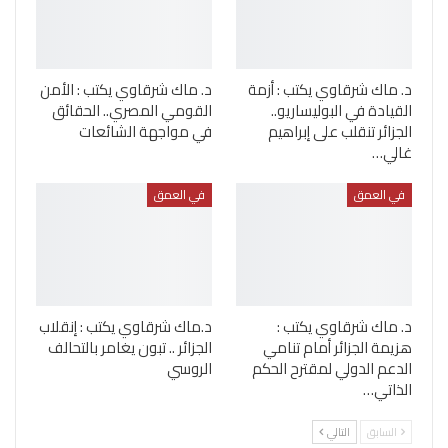
د. ماك شرقاوي يكتب : أزمة
د. ماك شرقاوي يكتب : الأمن
القيادة في البوليساريو..
القومي المصري.. الحقائق
الجزائر تنقلب على إبراهيم
في مواجهة الشائعات
غالي…
في العمق
في العمق
د. ماك شرقاوي يكتب :
د.ماك شرقاوي يكتب : إنقلاب
هزيمة الجزائر أمام تنامي
الجزائر .. تبون يغامر بالتحالف
الدعم الدولي لمقترح الحكم
الروسي
الذاتي…
السابق
التالي