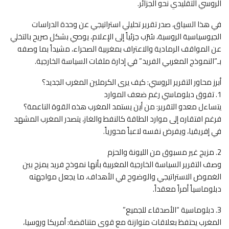
الروسي التقليدي نحو الجزائر.
في هذا السياق، صدر تقرير تحليلي استراتيجي عن وحدة الدراسات
الجيوسياسية الروسية، سُرّب جزئياً إلى الإعلام، يوصي بشكل صريح بالتخلي
عن المواقف الرمادية والاعتراف بمغربية الصحراء، مشيداً بما وصفه
بـ”النموذج المغربي الفريد” في إدارة ملفات السياسة الخارجية.
أبرز محاور التقرير الروسي: كيف يرى الكرملين المغرب الجديد؟
1. تفوق دبلوماسي رغم ضعف الموارد
يتساءل معدو التقرير: من أين يستمد المغرب هذه القوة الناعمة؟
فرغم افتقاره إلى موارد الطاقة كالنفط والغاز، يتصدر المغرب المشهد
في إفريقيا، ويفرض نفسه لاعباً محورياً.
2. مزيج غير مسبوق من الليونة والحزم
وصف التقرير السياسة الخارجية المغربية بأنها نموذج فريد يمزج بين
الغموض الاستراتيجي والوضوح في الأهداف، ما يجعل مواجهته
دبلوماسياً أمراً معقداً.
3. دبلوماسية “الأصدقاء للجميع”
المغرب يحتفظ بعلاقات متوازنة مع قوى متناقضة: أمريكا وروسيا،