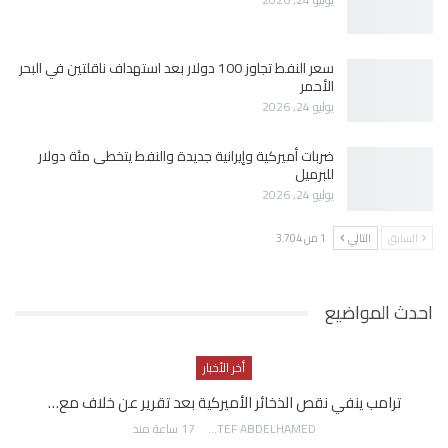
سعر النفط تجاوز 100 دولار بعد استهداف ناقلتين في البحر
الأحمر
يوليو 24, 2026
ضربات أميركية وإيرانية جديدة والنفط يتخطى مئة دولار
للبرميل
يوليو 24, 2026
السابق
التالي
1 من 3٬704
احدث المواضيع
أخر الأخبار
ترامب ينفي نقص الذخائر الأميركية بعد تقرير عن خلاف مع…
AWATEF ABDELHAMED
17 ساعة منذ