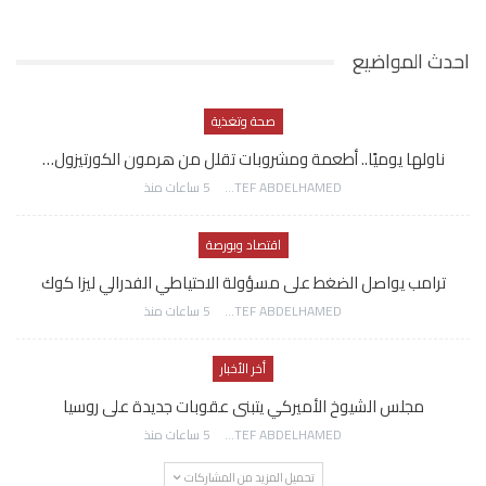
احدث المواضيع
صحة وتغذية
ناولها يوميًا.. أطعمة ومشروبات تقلل من هرمون الكورتيزول…
AWATEF ABDELHAMED
5 ساعات منذ
اقتصاد وبورصة
ترامب يواصل الضغط على مسؤولة الاحتياطي الفدرالي ليزا كوك
AWATEF ABDELHAMED
5 ساعات منذ
أخر الأخبار
مجلس الشيوخ الأميركي يتبنى عقوبات جديدة على روسيا
AWATEF ABDELHAMED
5 ساعات منذ
تحميل المزيد من المشاركات