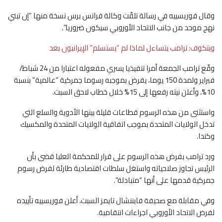
وقال فوريسييه في رسالة تلقّت وكالة فرانس برس نسخة منها “إن تبني
نهج موحد من جانب الاتحاد الأوروبي سيكون ضروريا”.
ويتكوف: ترامب يتساءل لماذا لم “يستسلم” الإيرانيون بعد
وقّع ترامب الجمعة أمرا تنفيذيا يسري مفعوله اعتبارا من 24 شباط/
فبراير ولمدة 150 يوما، يفرض بموجبه رسوما جمركية “عالمية” بنسبة
10%، وأعلن نيته رفعها إلى 15% خلال خطاب لاحق السبت.
واستثنى من هذه الرسوم قطاعات قليلة بينها الأدوية والسلع التي
تدخل الولايات المتحدة بموجب اتفاقية الولايات المتحدة والمكسيك
وكندا.
ورد ترامب بفرض هذه الرسوم على قرار للمحكمة العليا قضى بأن
الرئيس تجاوز صلاحياته واستغل سلطات اقتصادية طارئة لفرض رسوم
جمركية قدمها على أنها “متبادلة”.
وفي مقابلة مع صحيفة فايننشال تايمز السبت، أعلن فوريسييه تأييده
لفرض الاتحاد الأوروبي اجراءات انتقامية.