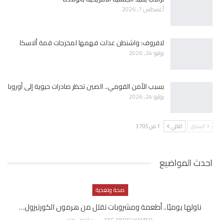
أغسطس 7, 2026
لافروف: واشنطن عدلت فهمها لمخرجات قمة ألاسكا
يوليو 24, 2026
بسبب الأمن القومي.. الصين تحظر صادرات حيوية إلى أوروبا
يوليو 24, 2026
السابق
التالي
1 من 3٬705
احدث المواضيع
صحة وتغذية
ناولها يوميًا.. أطعمة ومشروبات تقلل من هرمون الكورتيزول…
AWATEF ABDELHAMED
ساعتين منذ