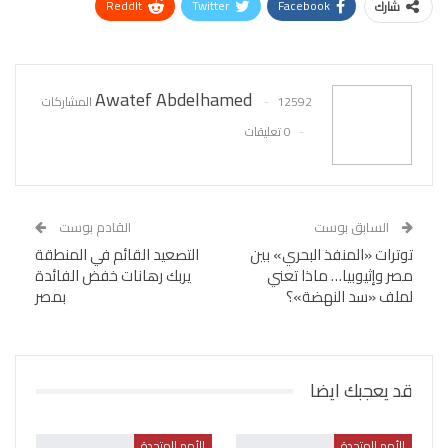
ReddIt
Twitter
Facebook
شارك
WhatsApp
Pinterest
البريد الإلكتروني
Awatef Abdelhamed
12592 المشاركات
0 تعليقات
السابق بوست
القادم بوست
توترات «المنفذ البحري» بين
التصعيد القائم في المنطقة
مصر وإثيوبيا… ماذا تعني
يربك رهانات خفض الفائدة
لملف «سد النهضة»؟
بمصر
قد يعجبك ايضا
الأمم المتحدة
الأمم المتحدة