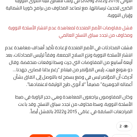
التوالي (2015 و2022 و2026) في وقت تتسابق فيه القوى النووية
الكبرى لتحديث ترساناتها، مع تصاعد المخاوف من برامج كوريا الشمالية
وإيران النووية.
فشل مفاوضات الأمم المتحدة لمعاهدة عدم انتشار الأسلحة النووية
ومخاوف من تجدد سباق التسلح العالمي
فشلت المحادثات في الأمم المتحدة لإعادة تأكيد أهداف معاهدة عدم
انتشار الأسلحة النووية ونزع السلاح الجمعة، وفقاً لرئيس المحادثات، بعد
أربعة أسابيع من المفاوضات التي جرت وسط توقعات منخفضة. وقال
دو هونغ فييت، رئيس المؤتمر من فيتنام “رغم بذلنا قصارى جهدنا…
أدركت أن المؤتمر ليس في وضع يسمح له بالتوصل إلى اتفاق بشأن
أعماله الجوهرية” مضيفاً “لا أنوي طرح الوثيقة لاعتمادها”.
وكان المفاوضون يراجعون المعاهدة وهي حجر الزاوية في ضبط
الأسلحة النووية، وسط مخاوف من تجدد سباق التسلح. وقد باءت
المراجعات السابقة في عامَي 2015 و2022 بالفشل أيضاً.
2