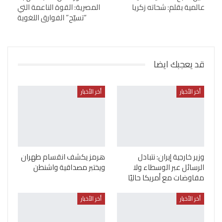
عالمية بقلم: شحاته زكريا
المصرية: القوة الناعمة التي
“تسيّح” الفوارق اللغوية
قد يعجبك ايضا
أخر الأخبار
أخر الأخبار
وزير خارجية إيران: نتبادل
هرمز يكشف انقسام طهران
الرسائل عبر الوسطاء ولا
ويختبر مصداقية واشنطن
مفاوضات مع أمريكا حاليًا
أخر الأخبار
أخر الأخبار