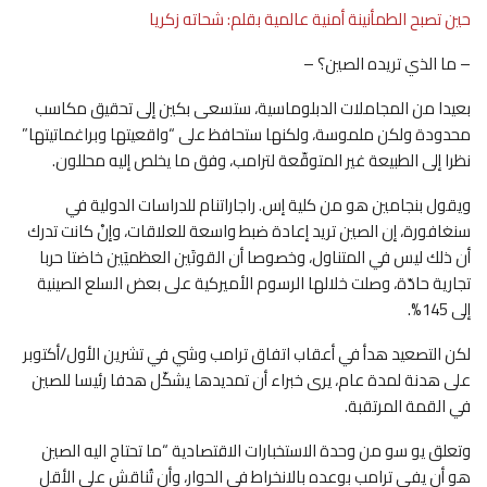
حين تصبح الطمأنينة أمنية عالمية بقلم: شحاته زكريا
– ما الذي تريده الصين؟ –
بعيدا من المجاملات الدبلوماسية، ستسعى بكين إلى تحقيق مكاسب
محدودة ولكن ملموسة، ولكنها ستحافظ على “واقعيتها وبراغماتيتها”
نظرا إلى الطبيعة غير المتوقّعة لترامب، وفق ما يخلص إليه محللون.
ويقول بنجامين هو من كلية إس. راجاراتنام للدراسات الدولية في
سنغافورة، إن الصين تريد إعادة ضبط واسعة للعلاقات، وإنْ كانت تدرك
أن ذلك ليس في المتناول، وخصوصا أن القوتَين العظميَين خاضتا حربا
تجارية حادّة، وصلت خلالها الرسوم الأميركية على بعض السلع الصينية
إلى 145%.
لكن التصعيد هدأ في أعقاب اتفاق ترامب وشي في تشرين الأول/أكتوبر
على هدنة لمدة عام، يرى خبراء أن تمديدها يشكّل هدفا رئيسا للصين
في القمة المرتقبة.
وتعلق يو سو من وحدة الاستخبارات الاقتصادية “ما تحتاج اليه الصين
هو أن يفي ترامب بوعده بالانخراط في الحوار، وأن تُناقش على الأقل