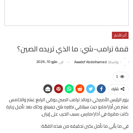
أخر الأخبار
قمة ترامب-شي: ما الذي تريده الصين؟
في
مايو 10, 2026
بواسطة
Awatef Abdelhamed
1
شارك
يزور الرئيس الأميركي دونالد ترامب الصين يومَي الرابع عشر والخامس
عشر من أيار/مايو حيث سيلتقي نظيره شي جينبينغ، وذلك بعد تأجيل زيارة
كانت مقررة في آذار/مارس، بسبب الحرب على إيران.
في ما يأتي ما تأمل بكين تحقيقه من هذه القمّة: