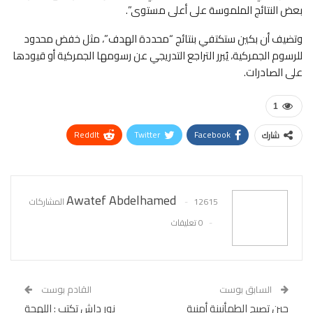
بعض النتائج الملموسة على أعلى مستوى”.
وتضيف أن بكين ستكتفي بنتائج “محددة الهدف”، مثل خفض محدود
للرسوم الجمركية، يُبرر التراجع التدريجي عن رسومها الجمركية أو قيودها
على الصادرات.
1
ReddIt
Twitter
Facebook
شارك
WhatsApp
Pinterest
البريد الإلكتروني
Awatef Abdelhamed
12615 المشاركات
0 تعليقات
السابق بوست
القادم بوست
حين تصبح الطمأنينة أمنية
نور داش تكتب : اللهجة