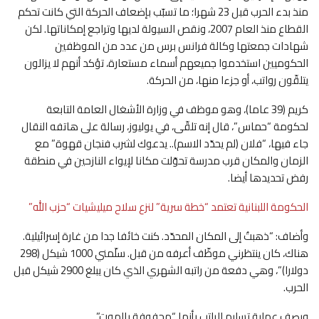
منذ بدء الحرب قبل 23 شهرا؛ ما تسبّب بإضعاف الحركة التي كانت تحكم
القطاع منذ العام 2007، ونقص السيولة لديها وتراجع إمكاناتها. لكن
شهادات جمعتها وكالة فرانس برس من عدد من الموظفين
الحكوميين استخدموا جميعهم أسماء مستعارة، تؤكد أنهم لا يزالون
يتلقّون رواتب، أو جزءا منها، من الحركة.
كريم (39 عاما)، وهو موظف في وزارة الأشغال العامة التابعة
لحكومة “حماس”، قال إنه تلقّى، في يوليوز، رسالة على هاتفه النقال
جاء فيها، “فلان (لم يحدّد الاسم).. يدعوك لشرب فنجان قهوة” مع
الزمان والمكان قرب مدرسة تحوّلت مكانا لإيواء النازحين في منطقة
رفض تحديدها أيضا.
الحكومة اللبنانية تعتمد “خطة سرية” لنزع سلاح ميليشيات “حزب الله”
وأضاف: “ذهبتُ إلى المكان المحدّد. كنت خائفا جدا من غارة إسرائيلية.
هناك، كان ينتظرني موظّف أعرفه من قبل. سلّمني 1000 شيكل (298
دولارا)”، وهي دفعة من راتبه الشهري الذي كان يبلغ 2900 شيكل قبل
الحرب.
ويصف عملية تسليم الراتب بأنها “محفوفة بالموت”.