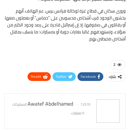
وروى سكان في قطاع غزة لوكالة فرانس برس، عبر الهاتف، أنهم
يخشون الوجود قرب أشخاص محسوبين على “حماس” أو يعملون معها
أو يقاتلون في صفوفها، إذ إن إسرائيل قادرة على رصد وجود الكثير من
هؤلاء، وتستهدفهم غالبا بغارات جوية أو بمسيّرات؛ ما يتسبّب بمقتل
أشخاص محيطين بهم.
2
ReddIt
Twitter
Facebook
شارك
WhatsApp
Pinterest
البريد الإلكتروني
Awatef Abdelhamed
12570 المشاركات
0 تعليقات