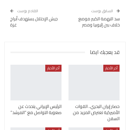
السابق بوست
القادم بوست
سد النهضة الكبير موضع
جيش الإحتلال يستهدف أبراج
خلاف بين إثيوبيا ومصر
غزة
قد يعجبك ايضا
أخر الأخبار
أخر الأخبار
حصار إيران البحري.. القوات
الرئيس الإيراني يتحدث عن
الأميركية تعترض المزيد من
صعوبة التواصل مع “المرشد”
السفن