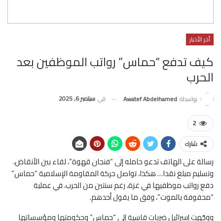
أخر الأخبار
كيف تدفع “حماس” رواتب الموظفين بعد
الحرب
في
سبتمبر 6, 2025
بواسطة
Awatef Abdelhamed
2
شارك
رسالة على الهاتف تدعو حامله إلى “فنجان قهوة”، لقاء بين الأنقاض،
وتسليم مبلغ نقدا… هكذا، تواصل حركة المقاومة الإسلامية “حماس”
دفع رواتب موظفيها في غزة، رغم سنتين من الحرب، في عملية
“محفوفة بالموت”، وفق ما يقول أحدهم.
ووجّهت إسرائيل ضربات قاسية إلى “حماس” وحكومتها ومؤسساتها