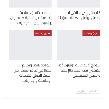
٤ آب: جُرح بيروت الذي لا
جايلك يا ظفار”.. مبادرة
يندمل.. وأملُ العدالة المؤجلة
إعلامية عربية بقيادة عمار آل
إبراهيم تروّج لسحر خريف…
فنون وثقافة
فنون وثقافة
سوانح أدبية عربية “وشركاؤها
شهادة تقدير وتكريم
يكرمون نخب الأدب والإعلام
للإعلامي عامر الشعار من
والعمل المجتمعي
المركز الدولي للخدمات
الإعلامية والإدارية…
السابق
التالي