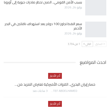
بسبب الأمن القومي.. الصين تحظر صادرات حيوية إلى أوروبا
يوليو 24, 2026
سعر النفط تجاوز 100 دولار بعد استهداف ناقلتين في البحر
الأحمر
يوليو 24, 2026
السابق
التالي
1 من 3٬704
احدث المواضيع
أخر الأخبار
حصار إيران البحري.. القوات الأميركية تعترض المزيد من…
AWATEF ABDELHAMED
3 ساعات منذ
أخر الأخبار