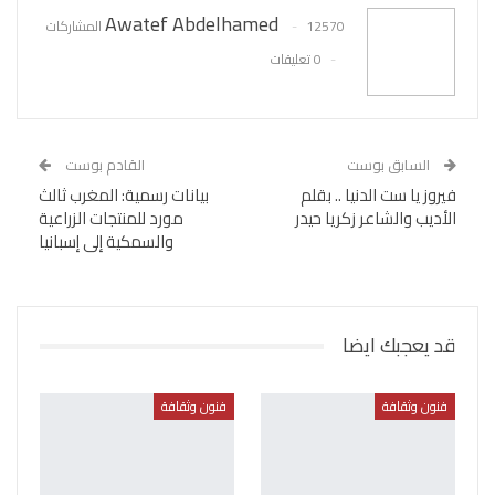
Awatef Abdelhamed
12570 المشاركات
0 تعليقات
السابق بوست
القادم بوست
فيروز يا ست الدنيا .. بقلم
بيانات رسمية: المغرب ثالث
الأديب والشاعر زكريا حيدر
مورد للمنتجات الزراعية
والسمكية إلى إسبانيا
قد يعجبك ايضا
فنون وثقافة
فنون وثقافة