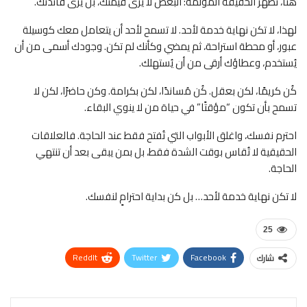
هنا، تظهر الحقيقة المؤلمة: البعض لا يرى قيمتك، بل يرى فائدتك.
لهذا، لا تكن نهاية خدمة لأحد. لا تسمح لأحد أن يتعامل معك كوسيلة
عبور، أو محطة استراحة، ثم يمضي وكأنك لم تكن. وجودك أسمى من أن
يُستخدم، وعطاؤك أرقى من أن يُستهلك.
كُن كريمًا، لكن بعقل. كُن مُساندًا، لكن بكرامة. وكن حاضرًا، لكن لا
تسمح بأن تكون “مؤقتًا” في حياة من لا ينوي البقاء.
احترم نفسك، واغلق الأبواب التي تُفتح فقط عند الحاجة. فالعلاقات
الحقيقية لا تُقاس بوقت الشدة فقط، بل بمن يبقى بعد أن تنتهي
الحاجة.
لا تكن نهاية خدمة لأحد… بل كن بداية احترامٍ لنفسك.
25
ReddIt
Twitter
Facebook
شارك
WhatsApp
Pinterest
البريد الإلكتروني