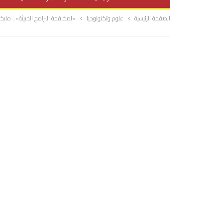
الصفحة الرئيسية
علوم وتكنولوجيا
«لمكافحة البرامج الخبيثة».. مايكروس
صحة وتغذية
المرأة والحياة