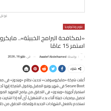
غوغل 
علوم وتكنولوجيا
«لمكافحة البرامج الخبيثة».. مايكر
استمر 15 عامًا
في
مايو 16, 2026
بواسطة
Awatef Abdelhamed
شارك
أعلنت شركة «مايكروسوفت» تحديث نظام «ويندوز» فى معظم 
استمرار أجهزة «ويندوز» فى التحقق من برامج التمهيد الموث
تحميل برمجيات خبيثة أثناء بدء التشغيل)، أى أنه إذا اشتريت
تستخدم بالفعل الشهادات الجديدة.ويُمكنك التحقق من ذلك 