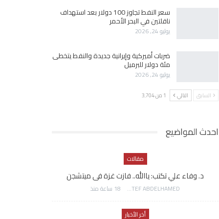
سعر النفط تجاوز 100 دولار بعد استهداف
ناقلتين في البحر الأحمر
يوليو 24, 2026
ضربات أميركية وإيرانية جديدة والنفط يتخطى
مئة دولار للبرميل
يوليو 24, 2026
السابق
التالي
1 من 3٬704
احدث المواضيع
مقالات
د. وفاء علي تكتب: ياالله.. فازت غزة فى ميتشجن
AWATEF ABDELHAMED
18 ساعة منذ
أخر الأخبار