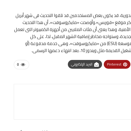
لدورية، قد يكون بعض المستخدمين قد تلقوا التحديث فى شهر أبريل
ما ذكر موقع «فوربس».وأوضحت «مايكروسوفت»، أن هذا التحديث
لأمنية، وهذا يعنى أن مئات الملايين من أجهزة الكمبيوتر التى تعمل
 الآمن الجديدة، وستواجه مخاطر إضافية الشهر المقبل، لذا، على كل
مستخدم التأكد من التسجيل فى برنامج التحديثات الأمنية الموسعة (ESU) من «مايكروسوفت»، وهى خدمة مدفوعة (أو
ندوز 10، بعد انتهاء دعمها الرسمى.
Pinterest
البريد الإلكتروني
0