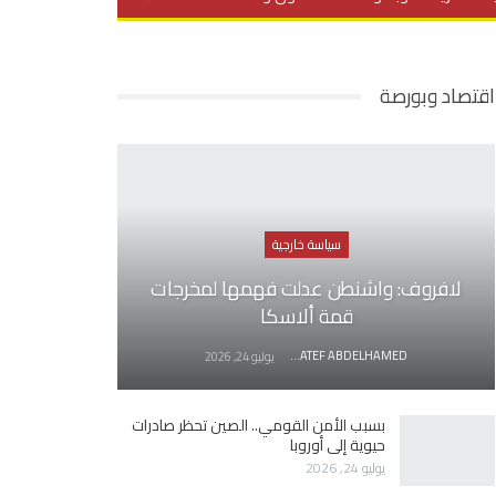
يديو
في العمق
منوعات
اقتصاد وبورصة
سياسة خارجية
لافروف: واشنطن عدلت فهمها لمخرجات
قمة ألاسكا
AWATEF ABDELHAMED
يوليو 24, 2026
بسبب الأمن القومي.. الصين تحظر صادرات
حيوية إلى أوروبا
يوليو 24, 2026