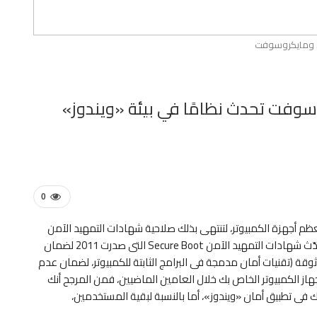
ومايكروسوفت
وسوفت تحدث نظامًا في بيئة «ويندوز»
0
أجهزة الكمبيوتر، لتنتهى بذلك صلاحية شهادات التمهيد الآمن
Secure Boot فى شهر يونيو المقبل.وتقول الشركة إنها تُحدّث شهادات التمهيد الآمن Secure Boot التى صدرت 2011 لضمان
وقة (تقنيات أمان مدمجة فى البرامج الثابتة للكمبيوتر، لضمان عدم
 جهاز الكمبيوتر الخاص بك خلال العامين الماضيين، فمن المرجح أنك
فى تطبيق أمان «ويندوز»، أما بالنسبة لبقية المستخدمين،