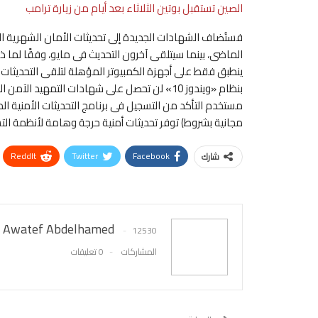
الصين تستقبل بوتين الثلاثاء بعد أيام من زيارة ترامب
فستُضاف الشهادات الجديدة إلى تحديثات الأمان الشهرية ا
الماضى، بينما سيتلقى آخرون التحديث فى مايو، وفقًا ل
ينطبق فقط على أجهزة الكمبيوتر المؤهلة لتلقى التحديثات ا
بنظام «ويندوز 10» لن تحصل على شهادات التمهيد
مجانية بشروط) توفر تحديثات أمنية حرجة وهامة لأنظمة التشغيل القديمة مثل وي
ReddIt
Twitter
Facebook
شارك
Awatef Abdelhamed
12530
المشاركات
0 تعليقات