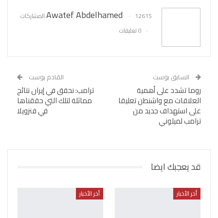
Awatef Abdelhamed
12615 المشاركات
0 تعليقات
السابق بوست
القادم بوست
روما تشدد على أهمية
ترامب: نحقق في إيران نتائج
العلاقات مع واشنطن تعليقا
مماثلة لتلك التي حققناها
على استهداف جديد من
في فنزويلا
ترامب لميلوني
قد يعجبك ايضا
أخر الأخبار
أخر الأخبار