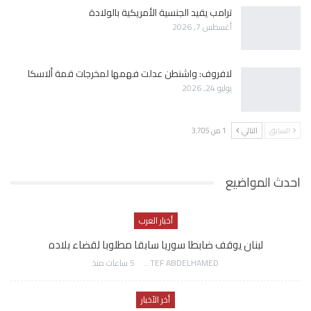
ترامب يقيد الجنسية الأمريكية بالولادة
أغسطس 7, 2026
لافروف: واشنطن عدلت فهمها لمخرجات قمة ألاسكا
يوليو 24, 2026
السابق
التالي
1 من 3٬705
احدث المواضيع
أخبار العرب
لبنان يوقف ضابطا سوريا سابقا مطلوبا لقضاء بلاده
AWATEF ABDELHAMED
5 ساعات منذ
أخر الأخبار