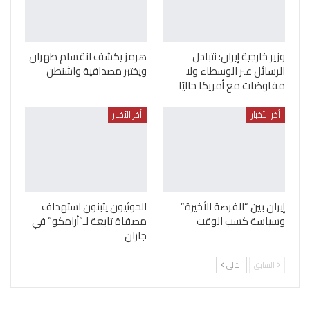
وزير خارجية إيران: نتبادل
هرمز يكشف انقسام طهران
الرسائل عبر الوسطاء ولا
ويختبر مصداقية واشنطن
مفاوضات مع أمريكا حاليًا
أخر الأخبار
أخر الأخبار
إيران بين “الفرصة الأخيرة”
الحوثيون يتبنون استهداف
وسياسة كسب الوقت
مصفاة تابعة لـ”أرامكو” في
جازان
السابق
التالي