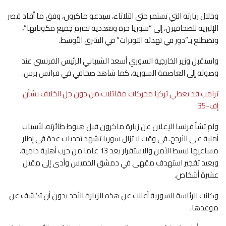
وخلال زيارته التي تستمر حتى الثلاثاء، سيدعو ماكرون، وفق ما أفاد قصر
الإليزيه للصحافيين، إلى “سوريا حرة وتعددية تحترم جميع مكوناتها”،
وتضطلع بـ”دور في تهدئة التوترات” في الشرق الأوسط.
واستقبل وزير الخارجية السوري أسعد الشيباني الرئيس الفرنسي عند
وصوله إلى العاصمة السورية، كما شاهد صحافي في فرانس برس.
ترامب قد يعطي تركيا محركات مقاتلات من دون حل الخلاف بشأن
إف-35
ولم تشأ فرنسا الإعلان عن زيارة ماكرون قبل هبوط طائرته، لأسباب
أمنية على الأرجح، في وقت لا تزال سوريا تشهد تحديات عدة في إطار
مساعيها لبسط الأمن والاستقرار بعد 13 عاما من حرب أهلية دامية،
وبعيد تفجير استهدف مقهى في دمشق الخميس وأدى إلى مقتل
عشرة أشخاص.
وكانت الرئاسة السورية أعلنت عن هذه الزيارة الأحد بدون أن تكشف عن
موعدها.