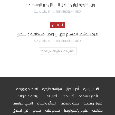
وزير خارجية إيران: نتبادل الرسائل عبر الوسطاء ولا…
AWATEF ABDELHAMED
5 ساعات منذ
أخر الأخبار
هرمز يكشف انقسام طهران ويختبر مصداقية واشنطن
AWATEF ABDELHAMED
5 ساعات منذ
تحميل المزيد من المشاركات
الرئيسية
أخر الأخبار
سياسة خارجية
اقتصاد وبورصة
الأمم المتحدة
أخبار مصر
أخبار العرب
رياضة وبطولات
فنون وثقافة
صحة وتغذية
المرأة والحياة
المنح الدراسية
مقالات
علوم وتكنولوجيا
فيديوهات
فيديو
في العمق