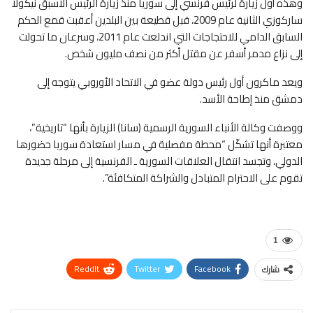
وهذه أول زيارة لرئيس فرنسي إلى سوريا منذ زيارة الرئيس الأسبق نيكولا
ساركوزي الثانية عام 2009، قبل قطيعة بين البلدين أعقبت قمع الحكم
السابق الدامي للاحتجاجات التي اندلعت عام 2011، وسرعان ما تحولت
إلى نزاع مدمر أسفر عن مقتل أكثر من نصف مليون شخص.
ويعد ماكرون أول رئيس دولة عضو في الاتحاد الأوروبي يتوجه إلى
دمشق منذ إطاحة الأسد.
ووصفت وكالة الأنباء السورية الرسمية (سانا) الزيارة بأنها “تاريخية”،
معتبرة أنها تشكّل “محطة مفصلية في مسار استعادة سوريا حضورها
الدولي، وتجسد انتقال العلاقات السورية ـ الفرنسية إلى مرحلة جديدة
تقوم على الاحترام المتبادل والشراكة المتكافئة”.
1
ReddIt
Twitter
Facebook
شارك
WhatsApp
Pinterest
البريد الإلكتروني