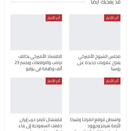
قد يعجبك ايضا
أخر الأخبار
أخر الأخبار
مجلس الشيوخ الأميركي
الاقتصاد الأميركي يخالف
يتبنى عقوبات جديدة على
ترامب والتوقعات ويخسر 23
روسيا
ألف وظيفة في يوليو
أخر الأخبار
أخر الأخبار
واشنطن تتوقع انفراجا وشيكا
فايننشال تايمز: حرب إيران
لأزمة هرمز وجهود
دفعت السعودية إلى بناء