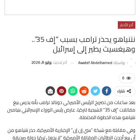
أخر الأخبار
نتنياهو يحذر ترامب بسبب “إف 35”..
وهيغسيث يطير إلى إسرائيل
آخر تحديث
يوليو 8, 2026
بواسطة
Awatef Abdelhamed
0
شارك
بعد ساعات من تصريح الرئيس الأميركي دونالد ترامب بأنه يدرس بيع
مقاتلات “إف 35” الشبحية لتركيا، عارض رئيس الوزراء الإسرائيلي بنيامين
نتنياهو هذه الخطوة المحتملة.
وفي مقابلة مع شبكة “سي إن إن” الإخبارية الأميركية، حذر نتنياهو من
أن بيع أحدث الطائرات المقاتلة الأميركية “لا يجعل تركيا دولة صديقة