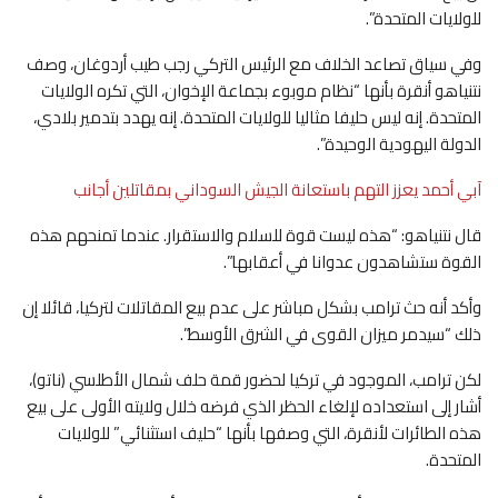
للولايات المتحدة”.
وفي سياق تصاعد الخلاف مع الرئيس التركي رجب طيب أردوغان، وصف
نتنياهو أنقرة بأنها “نظام موبوء بجماعة الإخوان، التي تكره الولايات
المتحدة. إنه ليس حليفا مثاليا للولايات المتحدة. إنه يهدد بتدمير بلادي،
الدولة اليهودية الوحيدة”.
آبي أحمد يعزز التهم باستعانة الجيش السوداني بمقاتلين أجانب
قال نتنياهو: “هذه ليست قوة للسلام والاستقرار. عندما تمنحهم هذه
القوة ستشاهدون عدوانا في أعقابها”.
وأكد أنه حث ترامب بشكل مباشر على عدم بيع المقاتلات لتركيا، قائلا إن
ذلك “سيدمر ميزان القوى في الشرق الأوسط”.
لكن ترامب، الموجود في تركيا لحضور قمة حلف شمال الأطلسي (ناتو)،
أشار إلى استعداده لإلغاء الحظر الذي فرضه خلال ولايته الأولى على بيع
هذه الطائرات لأنقرة، التي وصفها بأنها “حليف استثنائي” للولايات
المتحدة.