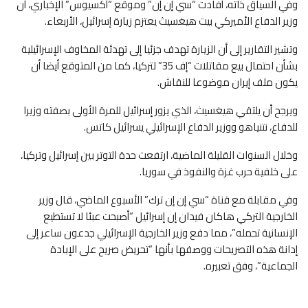
وفي السياق ذاته، أفادت “سي إن إن” وموقع “أكسيوس” الإخباري، أن
وزير الدفاع الأميركي بيت هيغسيث يعتزم زيارة إسرائيل، الأربعاء.
وتشير التقارير إلى أن الزيارة تهدف جزئيا إلى تهدئة المخاوف الإسرائيلية
بشأن احتمال بيع مقاتلات “إف 35” لتركيا، كما من المتوقع أيضا أن
يكون ملف إيران موضوعا للنقاش.
ويرجح أن يلتقي هيغسيث، الذي يزور إسرائيل للمرة الأولى بصفته وزيرا
للدفاع، نتنياهو ووزير الدفاع الإسرائيلي يسرائيل كاتس.
وخلال السنوات القليلة الماضية، ارتفعت حدة التوتر بين إسرائيل وتركيا،
على خلفية حرب غزة والنفوذ في سوريا.
وفي مقابلة مع قناة “سي إن إن ترك” الأسبوع الماضي، قال وزير
الخارجية التركي هاكان فيدان إن إسرائيل “أصبحت عبئا لا تستطيع
الإنسانية تحمله”، مما دفع وزير الخارجية الإسرائيلي جدعون ساعر إلى
إدانة هذه التصريحات ووصفها بأنها “تحريض صريح على الإبادة
الجماعية”، وفق تعبيره.