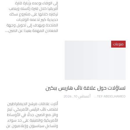
إلى الوفاء بوعده بزيارة قارة
أفريقيا خلال فترة رئاسته وينصب
تركيزه خلالها على مشروع سكك ​​
حديدية كبير تدعمه الولايات
المتحدة ويهدف إلى تحويل وجهة
المعادن المهمة بعيدا عن الصين.…
منوعات
تساؤلات حول علاقة نائب هاريس ببكين
AWATEF ABDELHAMED
أغسطس 10, 2024
أثارت علاقات مرشح الديمقراطيين
لمنصب نائب الرئيس الأمريكي، تيم
والز، مع الصين، جدلًا في الأوساط
الأمريكية والصينية على حد سواء.
وتساءل سياسيون وإعلاميون عن