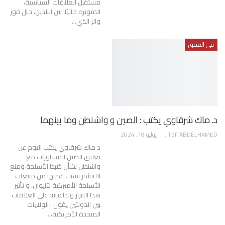
مستقبل العلاقات السياسية،
المتوترة حاليًا، بين البلدين، حال فوز
والز الذي…
في العمق
د. ماك شرقاوي يكتب : الصين و واشنطن وما بينهما
AWATEF ABDELHAMED
يوليو 18, 2024
د ماك شرقاوي يكتب اليوم عن
تعليق الصين المشاورات مع
واشنطن بشأن ضبط الأسلحة ومنع
الانتشار بسبب غضبها من مبيعات
الأسلحة الأميركية لتايوان، و تأثير
هذا القرار وتداعياته على العلاقات
بين الدولتين يقول : الولايات
المتحدة الأمريكية،…