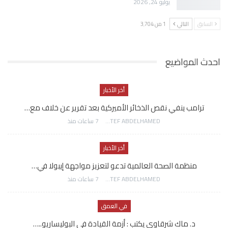
يوليو 24, 2026
السابق
التالي
1 من 3٬704
احدث المواضيع
أخر الأخبار
ترامب ينفي نقص الذخائر الأميركية بعد تقرير عن خلاف مع…
AWATEF ABDELHAMED
7 ساعات منذ
أخر الأخبار
منظمة الصحة العالمية تدعو لتعزيز مواجهة إيبولا في…
AWATEF ABDELHAMED
7 ساعات منذ
في العمق
د. ماك شرقاوي يكتب : أزمة القيادة في البوليساريو..…