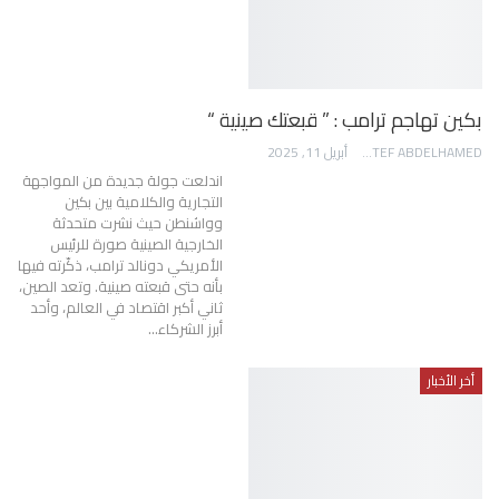
بكين تهاجم ترامب : ” قبعتك صينية “
AWATEF ABDELHAMED
أبريل 11, 2025
اندلعت جولة جديدة من المواجهة
التجارية والكلامية بين بكين
وواشنطن حيث نشرت متحدثة
الخارجية الصينية صورة للرئيس
الأمريكي دونالد ترامب، ذكّرته فيها
بأنه حتى قبعته صينية. وتعد الصين،
ثاني أكبر اقتصاد في العالم، وأحد
أبرز الشركاء…
أخر الأخبار