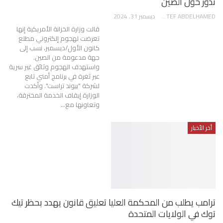
تدور حول الصين
AWATEF ABDELHAMED
ديسمبر 31, 2024
قالت وزارة الخزانة الأمريكية إنها
تعرضت لهجوم إلكتروني مطلع
كانون الأول/ديسمبر، نسب إلى
جهة مدعومة من الصين.
واستهدف الهجوم وثائق غير سرية
عبر ثغرة في برنامج أمني تابع
لشركة "بيوند تراست". وأكدت
الوزارة إيقاف الخدمة المخترقة،
وتعاونها مع…
أخر الأخبار
ترامب يطلب من المحكمة العليا تعليق قانون يهدد بحظر تيك
توك في الولايات المتحدة