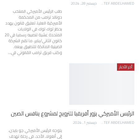
AWATEF ABDELHAMED
ديسمبر 28, 2024
طلب الرئيس الأميركي المنتخب
دونالد ترامب من المحكمة
الأميركية العليا، تعليق قانون يهدد
بحظر توك توك في الولايات
المتحدة عشية تنصيبه رسميا في 20
كانون الثاني/يناير، ما تقم الشركة
الصينية المالكة للتطبيق ببيعه.
وكتب فريق ترامب القانوني في…
أخر الأخبار
الرئيس الأميركي يزور أفريقيا للترويج لمشروع ينافس الصين
AWATEF ABDELHAMED
ديسمبر 1, 2024
يتوجه الرئيس الأميركي جو بايدن،
إلى أنغولا، الأحد، في رحلة تهدف