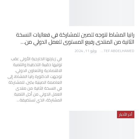
رانيا المشاط تتوجه للصين للمشاركة في فعاليات النسخة
الثانية من المنتدى رفيع المستوى للعمل الدولي من…
AWATEF ABDELHAMED
يوليو 11, 2024
في زيارتها الخارجية الأولى عقب
توليها حقيبة التخطيط والتنمية
الاقتصادية والتعاون الدولي،
توجهت الدكتورة رانيا المشاط، إلى
العاصمة الصينية بكين، للمشاركة
في النسخة الثانية من منتدى
العمل الدولي من أجل التنمية
المشتركة، الذي تستضيفة…
أخر الأخبار