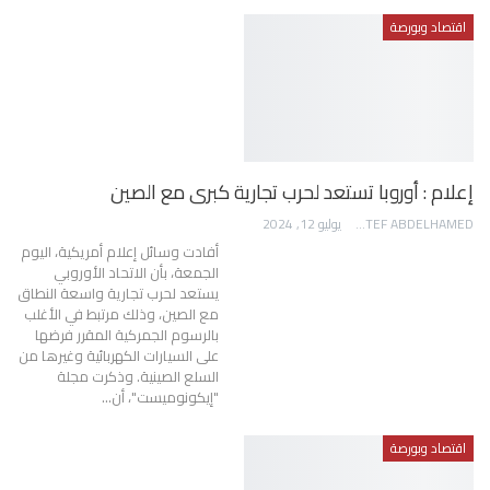
اقتصاد وبورصة
إعلام : أوروبا تستعد لحرب تجارية كبرى مع الصين
AWATEF ABDELHAMED
يوليو 12, 2024
أفادت وسائل إعلام أمريكية، اليوم
الجمعة، بأن الاتحاد الأوروبي
يستعد لحرب تجارية واسعة النطاق
مع الصين، وذلك مرتبط في الأغلب
بالرسوم الجمركية المقرر فرضها
على السيارات الكهربائية وغيرها من
السلع الصينية. وذكرت مجلة
"إيكونوميست"، أن…
اقتصاد وبورصة