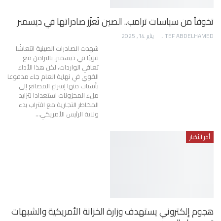
تخوفاً من سياسات ترامب.. الصين تُعزّز صادراتها في ديسمبر
AWATEF ABDELHAMED
يناير 14, 2025
شهدت الصادرات الصينية انتعاشًا
قويًا في ديسمبر، بالتزامن مع
تعافي الواردات، لكن هذا الأداء
القوي في نهاية العام جاء مدفوعا
بأسباب منها إسراع المصانع إلى
ملء المخزونات استعدادا لتزايد
المخاطر التجارية مع اقتراب بدء
ولاية الرئيس الأمريكي…
أخر الأخبار
هجوم إلكتروني يستهدف وزارة الخزانة الأمريكية والشبهات