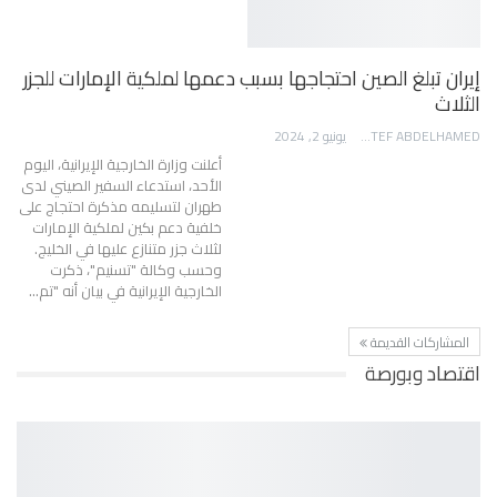
إيران تبلغ الصين احتجاجها بسبب دعمها لملكية الإمارات للجزر
الثلاث
AWATEF ABDELHAMED
يونيو 2, 2024
أعلنت وزارة الخارجية الإيرانية، اليوم
الأحد، استدعاء السفير الصيني لدى
طهران لتسليمه مذكرة احتجاج على
خلفية دعم بكين لملكية الإمارات
لثلاث جزر متنازع عليها في الخليج.
وحسب وكالة "تسنيم"، ذكرت
الخارجية الإيرانية في بيان أنه "تم…
المشاركات القديمة
اقتصاد وبورصة