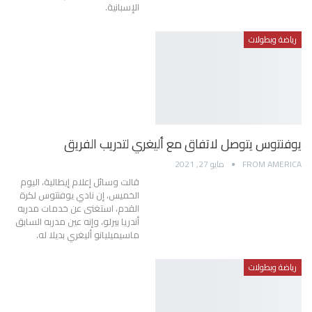
الإسبانية.
رياضة وبطولات
يوفنتوس يتوصل لاتفاق مع أليغري لتدريب الفريق
FROM AMERICA
مايو 27, 2021
قالت وسائل إعلام إيطالية، اليوم
الخميس، إن نادي يوفنتوس لكرة
القدم، استغنى عن خدمات مدربه
أندريا بيرلو، وإنه عين مدربه السابق
ماسيميليانو أليغري بديلا له.
رياضة وبطولات