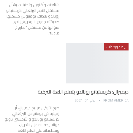
شائعات وأقاويل وتحليلات بشأن
مستقبل النجم البرتغالي كريستيانو
رونالدو هداف يوفنتوس حسمتها
صديقته جورجينا رودريغيز لدى
سؤالها عن مستقبل "صاروخ
ماديرا".
رياضة وبطولات
ديميرال: كريستيانو رونالدو يتعلم اللغة التركية
FROM AMERICA
مايو 31, 2021
صرح التركي ميريح ديميرال، أن
زميليه في يوفنتوس، البرتغالي
كريستيانو رونالدو والأرجنتيني باولو
ديبالا، يحفزانه على التدريب
ويساعدانه على تعلم اللغة