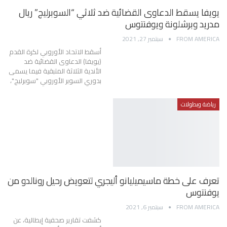
يويفا يسقط الدعاوى القضائية ضد ثلاثي “السوبرليج” ريال
مدريد وبرشلونة ويوفنتوس
FROM AMERICA
سبتمبر 27, 2021
أسقط الاتحاد الأوروبي لكرة القدم
(يويفا) الدعاوى القضائية ضد
الأندية الثلاثة المتبقية فيما يسمى
بدوري السوبر الأوروبي "سوبرليج"،
رياضة وبطولات
تعرف على خطة ماسيميليانو أليجري لتعويض رحيل رونالدو من
يوفنتوس
FROM AMERICA
سبتمبر 6, 2021
كشفت تقارير صحفية إيطالية، عن