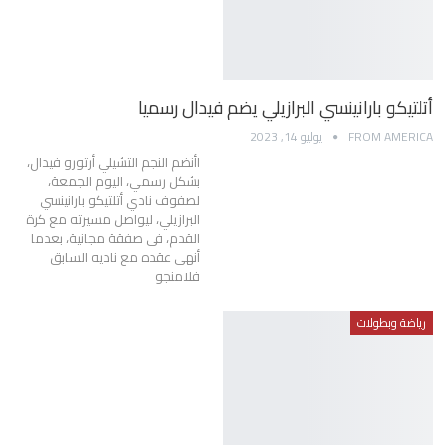
أتلتيكو بارانينسي البرازيلي يضم فيدال رسميا
FROM AMERICA
يوليو 14, 2023
اأنضم النجم التشيلي أرتورو فيدال،
بشكل رسمي، اليوم الجمعة،
لصفوف نادي أتلتيكو بارانينسي
البرازيلي، ليواصل مسيرته مع كرة
القدم، فى صفقة مجانية، بعدما
أنهى عقده مع ناديه السابق
فلامنجو
رياضة وبطولات