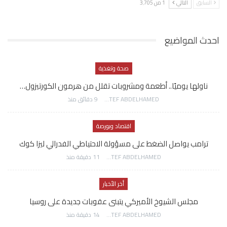
السابق
التالي
1 من 3٬705
احدث المواضيع
صحة وتغذية
ناولها يوميًا.. أطعمة ومشروبات تقلل من هرمون الكورتيزول…
AWATEF ABDELHAMED
9 دقائق منذ
اقتصاد وبورصة
ترامب يواصل الضغط على مسؤولة الاحتياطي الفدرالي ليزا كوك
AWATEF ABDELHAMED
11 دقيقة منذ
أخر الأخبار
مجلس الشيوخ الأميركي يتبنى عقوبات جديدة على روسيا
AWATEF ABDELHAMED
14 دقيقة منذ