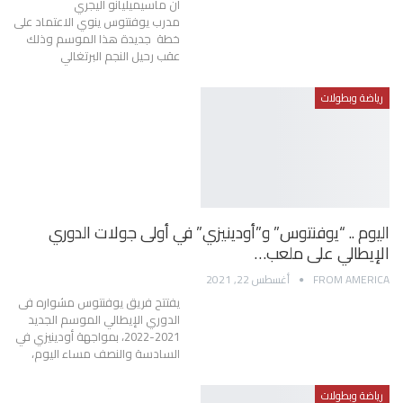
أن ماسيميليانو أليجري
مدرب يوفنتوس ينوي الاعتماد على
خطة جديدة هذا الموسم وذلك
عقب رحيل النجم البرتغالي
رياضة وبطولات
اليوم .. “يوفنتوس” و”أودينيزي” في أولى جولات الدوري
الإيطالي على ملعب…
FROM AMERICA
أغسطس 22, 2021
يفتتح فريق يوفنتوس مشواره فى
الدوري الإيطالي الموسم الجديد
2021-2022، بمواجهة أودينيزي في
السادسة والنصف مساء اليوم،
رياضة وبطولات