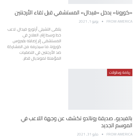
«كورونا» يدخل «فيدال» المستشفي قبل لقاء الأرجنتين
FROM AMERICA
يونيو 1, 2021
يتلقى التشيلي أرتورو فيدال، لاعب
خط وسط إنتر، العلاج في
المستشفى إثر إصابته بفيروس
كورونا، ما سيحرمه من المشاركة
ضد الأرجنتين في التصفيات
المؤهلة لمونديال قطر.
رياضة وبطولات
بالفيديو.. صديقة رونالدو تكشف عن وجهة اللاعب في
الموسم الجديد
FROM AMERICA
مايو 31, 2021