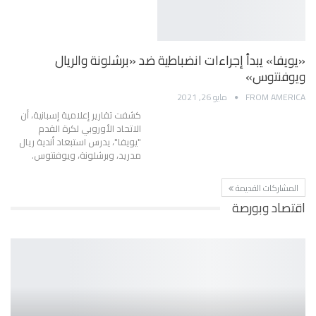
«يويفا» يبدأ إجراءات انضباطية ضد «برشلونة والريال
ويوفنتوس»
FROM AMERICA
مايو 26, 2021
كشفت تقارير إعلامية إسبانية، أن
الاتحاد الأوروبي لكرة القدم
"يويفا"، يدرس استبعاد أندية ريال
مدريد، وبرشلونة، ويوفنتوس.
المشاركات القديمة
اقتصاد وبورصة