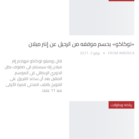
«لوكاكو» يحسم موقفه من الرحيل عن إنتر ميلان
FROM AMERICA
يونيو 3, 2021
قال روميلو لوكاكو مهاجم إنتر
ميلان إنه سيستمر في صفوف بطل
الدوري الإيطالي في الموسم
المقبل بعد أن ساعد الفريق على
التتويج باللقب المحلي للمرة الأولى
منذ 11 عاما.
رياضة وبطولات