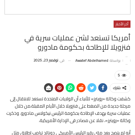
أخر الأخبار
أمريكا تستعد لشن عمليات سرية في
فنزويلا للإطاحة بحكومة مادورو
في
نوفمبر 23, 2025
بواسطة
Awatef Abdelhamed
5
شارك
كشفت وكالة «رويترز» للأنباء أن الولايات المتحدة تستعد للانتقال إلى
مرحلة جديدة من الضغط على فنزويلا خلال الأيام المقبلة،من خلال
عمليات سرية بهدف الإطاحة بحكومة الرئيس نيكولاس مادورو. وذكرت
وكالة «رويترز»، نقلا عن مصادر فى الإدارة الأمريكية،
أنه لم يتضح بعد متى يقرر الرئيس الأمريكى دونالد ترامب إطلاق مثل