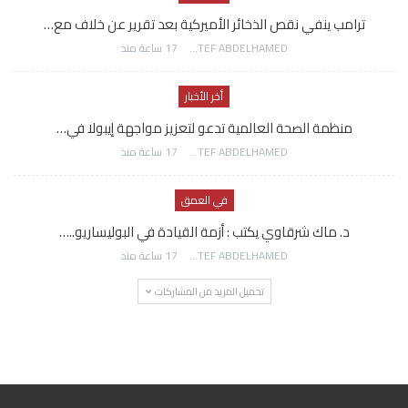
ترامب ينفي نقص الذخائر الأميركية بعد تقرير عن خلاف مع…
AWATEF ABDELHAMED
17 ساعة منذ
أخر الأخبار
منظمة الصحة العالمية تدعو لتعزيز مواجهة إيبولا في…
AWATEF ABDELHAMED
17 ساعة منذ
في العمق
د. ماك شرقاوي يكتب : أزمة القيادة في البوليساريو..…
AWATEF ABDELHAMED
17 ساعة منذ
تحميل المزيد من المشاركات