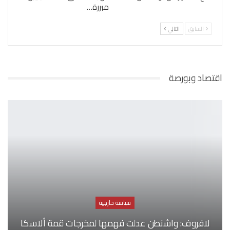
مبررة…
السابق
التالي
اقتصاد وبورصة
سياسة خارجية
لافروف: واشنطن عدلت فهمها لمخرجات قمة ألاسكا