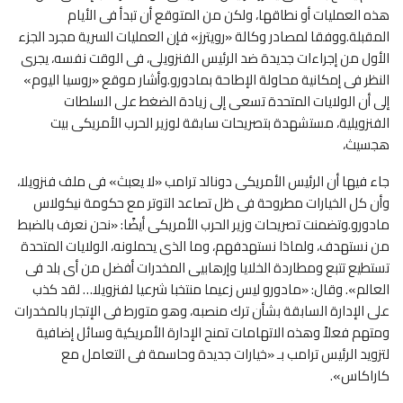
هذه العمليات أو نطاقها، ولكن من المتوقع أن تبدأ فى الأيام
المقبلة.ووفقا لمصادر وكالة «رويترز» فإن العمليات السرية مجرد الجزء
الأول من إجراءات جديدة ضد الرئيس الفنزويلى، فى الوقت نفسه، يجرى
النظر فى إمكانية محاولة الإطاحة بمادورو.وأشار موقع «روسيا اليوم»
إلى أن الولايات المتحدة تسعى إلى زيادة الضغط على السلطات
الفنزويلية، مستشهدة بتصريحات سابقة لوزير الحرب الأمريكى بيت
هجسيث،
جاء فيها أن الرئيس الأمريكى دونالد ترامب «لا يعبث» فى ملف فنزويلا،
وأن كل الخيارات مطروحة فى ظل تصاعد التوتر مع حكومة نيكولاس
مادورو.وتضمنت تصريحات وزير الحرب الأمريكى أيضًا: «نحن نعرف بالضبط
من نستهدف، ولماذا نستهدفهم، وما الذى يحملونه، الولايات المتحدة
تستطيع تتبع ومطاردة الخلايا وإرهابيى المخدرات أفضل من أى بلد فى
العالم». وقال: «مادورو ليس زعيما منتخبا شرعيا لفنزويلا… لقد كذب
على الإدارة السابقة بشأن ترك منصبه، وهو متورط فى الإتجار بالمخدرات
ومتهم فعلاً وهذه الاتهامات تمنح الإدارة الأمريكية وسائل إضافية
لتزويد الرئيس ترامب بـ «خيارات جديدة وحاسمة فى التعامل مع
كاراكاس».