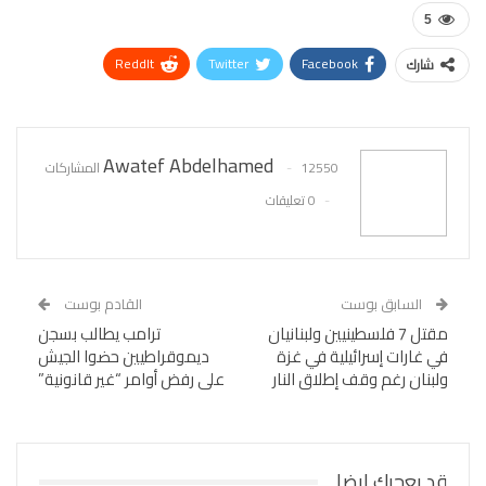
5
ReddIt
Twitter
Facebook
شارك
WhatsApp
Pinterest
البريد الإلكتروني
Awatef Abdelhamed
12550 المشاركات
0 تعليقات
السابق بوست
القادم بوست
مقتل 7 فلسطينيين ولبنانيان
ترامب يطالب بسجن
في غارات إسرائيلية في غزة
ديموقراطيين حضوا الجيش
ولبنان رغم وقف إطلاق النار
على رفض أوامر “غير قانونية”
قد يعجبك ايضا