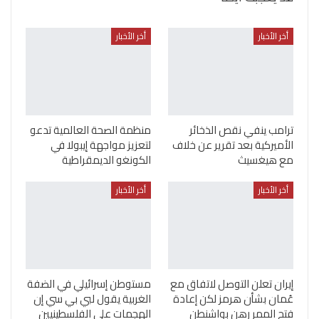
أخر الأخبار
أخر الأخبار
ترامب ينفي نقص الذخائر
منظمة الصحة العالمية تدعو
الأميركية بعد تقرير عن خلاف
لتعزيز مواجهة إيبولا في
مع هيغسيث
الكونغو الديمقراطية
أخر الأخبار
أخر الأخبار
إيران تعلن التوصل لاتفاق مع
مستوطن إسرائيلي في الضفة
عُمان بشأن هرمز لكن إعادة
الغربية يقول لبي بي سي إن
فتح الممر رهن بواشنطن
الهجمات على الفلسطينيين