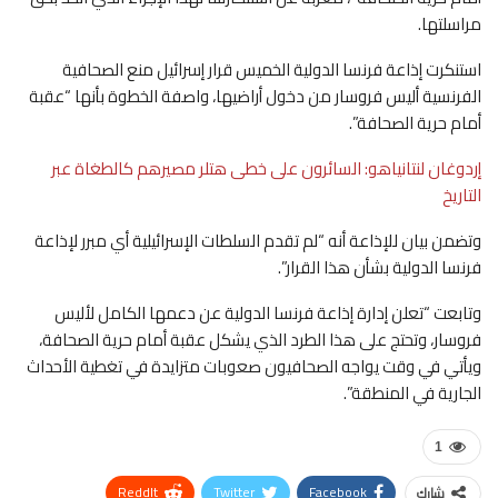
مراسلتها.
استنكرت إذاعة فرنسا الدولية الخميس قرار إسرائيل منع الصحافية
الفرنسية أليس فروسار من دخول أراضيها، واصفة الخطوة بأنها “عقبة
أمام حرية الصحافة”.
إردوغان لنتانياهو: السائرون على خطى هتلر مصيرهم كالطغاة عبر
التاريخ
وتضمن بيان للإذاعة أنه “لم تقدم السلطات الإسرائيلية أي مبرر لإذاعة
فرنسا الدولية بشأن هذا القرار”.
وتابعت “تعلن إدارة إذاعة فرنسا الدولية عن دعمها الكامل لأليس
فروسار، وتحتج على هذا الطرد الذي يشكل عقبة أمام حرية الصحافة،
ويأتي في وقت يواجه الصحافيون صعوبات متزايدة في تغطية الأحداث
الجارية في المنطقة”.
1
ReddIt
Twitter
Facebook
شارك