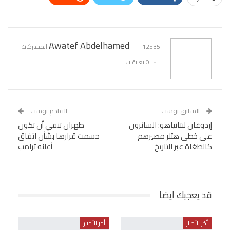
WhatsApp
Pinterest
البريد الإلكتروني
Awatef Abdelhamed
12535 المشاركات
0 تعليقات
السابق بوست
القادم بوست
إردوغان لنتانياهو: السائرون
طهران تنفي أن تكون
على خطى هتلر مصيرهم
حسمت قرارها بشأن اتفاق
كالطغاة عبر التاريخ
أعلنه ترامب
قد يعجبك ايضا
أخر الأخبار
أخر الأخبار