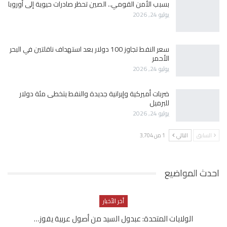
بسبب الأمن القومي.. الصين تحظر صادرات حيوية إلى أوروبا
يوليو 24, 2026
سعر النفط تجاوز 100 دولار بعد استهداف ناقلتين في البحر
الأحمر
يوليو 24, 2026
ضربات أميركية وإيرانية جديدة والنفط يتخطى مئة دولار
للبرميل
يوليو 24, 2026
السابق
التالي
1 من 3٬704
احدث المواضيع
أخر الأخبار
الولايات المتحدة: عبدول السيد من أصول عربية يفوز…