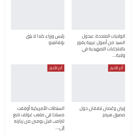
الولايات المتحدة: عبدول
رئيس وزراء كندا لا يثق
السيد من أصول عربية يفوز
بإنفانتينو
بالانتخابات التمهيدية في
ولاية…
أخر الأخبار
أخر الأخبار
إيران وعُمان تتفقان حول
السلطات الأمريكية أوقفت
مضيق هرمز
مسلحا في ملعب غولف تابع
لترامب قبل يومين من زيارته
إلى…