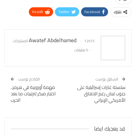
ReddIt
Twitter
Facebook
شارك
WhatsApp
Pinterest
البريد الإلكتروني
Awatef Abdelhamed
12615 المشاركات
0 تعليقات
السابق بوست
القادم بوست
سلسلة غارات إسرائيلية على
مهمة أوروبية في هرمز..
جنوب لبنان رغم الاتفاق
اختبار مبكر لترتيبات ما بعد
الأمريكي الإيراني
الحرب
قد يعجبك ايضا