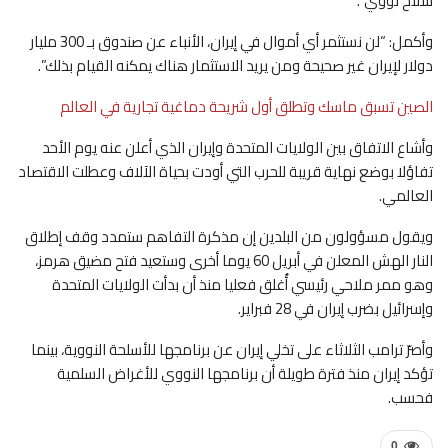
سلاح نووي”.
وأكمل: “لن نستثمر أي أموال في إيران، الأنباء عن صندوق بـ 300 مليار
دولار لإيران غير صحيحة ومن يريد الاستثمار هناك يمكنه القيام بذلك”.
الصين تسبق ماسك وتطلق أول شريحة دماغية تجارية في العالم
وأشاع الاتفاق بين الولايات المتحدة وإيران الذي أعلن عنه يوم الأحد
تفاؤلا بوضع نهاية قريبة للحرب التي أودت بحياة الآلاف وعطلت الاقتصاد
العالمي.
ويقول مسؤولون من البلدين إن مذكرة التفاهم ستمدد وقف إطلاق
النار الهش المعلن في أبريل 60 يوما أخرى وستعيد فتح مضيق هرمز،
وهو ممر ملاحي رئيسي أُغلق فعليا منذ أن بدأت الولايات المتحدة
وإسرائيل بضرب إيران في 28 فبراير.
وأصرّ ترامب الثلاثاء على تخلي إيران عن برنامجها للأسلحة النووية، بينما
تؤكد ‌إيران منذ فترة طويلة أن ‌برنامجها النووي للأغراض السلمية
فحسب.
0