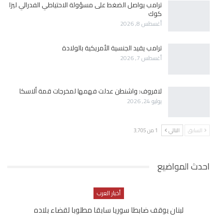
ترامب يواصل الضغط على مسؤولة الاحتياطي الفدرالي ليزا
كوك
أغسطس 8, 2026
ترامب يقيد الجنسية الأمريكية بالولادة
أغسطس 7, 2026
لافروف: واشنطن عدلت فهمها لمخرجات قمة ألاسكا
يوليو 24, 2026
السابق
التالي
1 من 3٬705
احدث المواضيع
أخبار العرب
لبنان يوقف ضابطا سوريا سابقا مطلوبا لقضاء بلاده