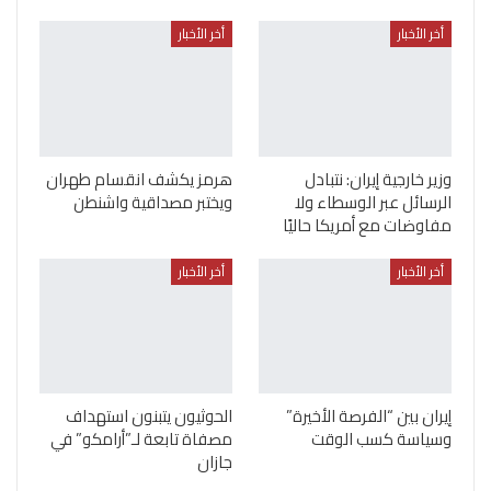
أخر الأخبار
أخر الأخبار
وزير خارجية إيران: نتبادل
هرمز يكشف انقسام طهران
الرسائل عبر الوسطاء ولا
ويختبر مصداقية واشنطن
مفاوضات مع أمريكا حاليًا
أخر الأخبار
أخر الأخبار
إيران بين “الفرصة الأخيرة”
الحوثيون يتبنون استهداف
وسياسة كسب الوقت
مصفاة تابعة لـ”أرامكو” في
جازان