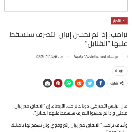
أخر الأخبار
ترامب: إذا لم تحسن إيران التصرف سنسقط
عليها “القنابل”
في
يونيو 17, 2026
بواسطة
Awatef Abdelhamed
0
شارك
قال الرئيس الأميركي، دونالد ترامب، الأربعاء، إن “الاتفاق مع إيران
مبدئي وإذا لم يحسنوا التصرف سنسقط عليهم القنابل”.
وأضاف ترامب: ” الاتفاق مع إيران رائع وقوي ولن نسمح لها بامتلاك