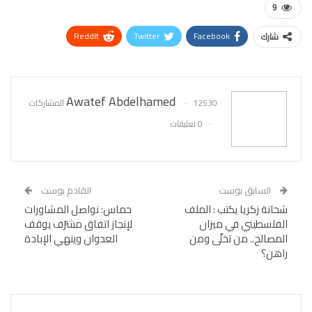
9
ReddIt
Twitter
Facebook
شارك
WhatsApp
Pinterest
البريد الإلكتروني
Awatef Abdelhamed
12530 المشاركات
0 تعليقات
السابق بوست
القادم بوست
شحانة زكريا يكتب : الملف
حماس: نواصل المشاورات
الفلسطيني في ميزان
لإنجاز اتفاق مشرّف يوقف
المصالح.. من تخلّى ومن
العدوان وينهي الإبادة
راهن؟