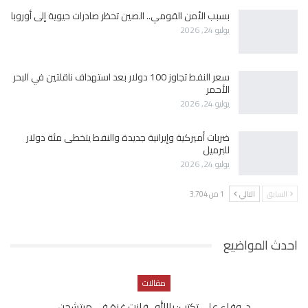
بسبب الأمن القومي.. الصين تحظر صادرات حيوية إلى أوروبا
يوليو 24, 2026
سعر النفط تجاوز 100 دولار بعد استهداف ناقلتين في البحر
الأحمر
يوليو 24, 2026
ضربات أميركية وإيرانية جديدة والنفط يتخطى مئة دولار
للبرميل
يوليو 24, 2026
السابق
التالي
1 من 3٬704
احدث المواضيع
مقالات
د. وفاء علي تكتب: ياالله.. فازت غزة فى ميتشجن