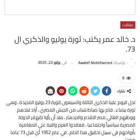
مقالات
د. خالد عمر يكتب: ثورة يوليو والذكري ال
73.
في
يوليو 22, 2025
بواسطة
Awatef Abdelhamed
9
شارك
تحل اليوم علينا الذكرى الثالثة والسبعون لثورة 23 يوليو المجيدة ، وهي
ثورة بيضاء ، قام بها ضباط شباب من الجيش المصري ، أراد لبلدهم
ووطنهم الغالي مصر التقدم والازدهار ، بعد أن رأوا تقهقر الدولة
المصرية سياسياً واجتماعيا ، فعقدوا العزم والنية علي المغامرة
بأرواحهم في سبيل تحقيق هذا الحلم ، في عام 1952 أي قبل 73 عاما
مضت.