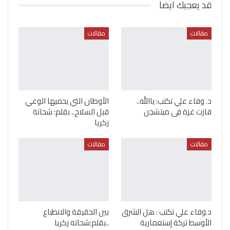
قد يعجبك ايضا
مقالات
مقالات
د. وفاء علي تكتب: ياالله..
الأوطان التي يحميها الوعي
فازت غزة فى ميتشجن
قبل السلاح.. بقلم: شحاتة
زكريا
مقالات
مقالات
د.وفاء علي تكتب : هل الشرق
بين الحقيقة والانطباع
الأوسط تركة إستعمارية
..بقلم:شحاته زكريا