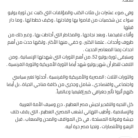
وفي ضوء عشرات بل مئات الكتب والمؤلفات التي كتبت عن ثورة يوليو
سواء عن شخصيات من قاموا بها وقادتها ، وكيف خطط لها ، وما دار
قبلها
وأثناء تنفيذها ، وبعد نجاحها ، والمخاطر التي أحاطت بها ، وغير ذلك من
ظروف وأحداث ، علمنا الكثير ، و خفي منها الأكثر ، ولكنها حدث من أهم
احداث زمنا المعاصر الحديث .
وستبقى ثورة يوليو 52، من أهم الثورات التي شهدتها الإنسانية ، ومن
اللافت للنظر أن شهر يوليو شهد أيضا الثورة الأمريكية والثورة الفرنسية .
والثورات الثلاث : المصرية والأمريكية والفرنسية ، أحدثوا تغير سياسي
واجتماعي واقتصادي ، شامل وجذري من كافة مناحي الحياة ، بل أيضا
كلهم أثروا تأثير جغرافي كبير إقليميا وعالمياً.
كل التحيه والتقدير لجيش مصر العظيم ، درع وسيف الأمة العربية
والإسلامية ، وأطيب التهاني لشعب المصري العظيم ، التي يقف خلف
جيشة وقواتة المسلحة ، في كل المواقف والمحن والصعاب ، قبل
الزهو والأنتصارات ، وتحيا مصر حرة آبيه.