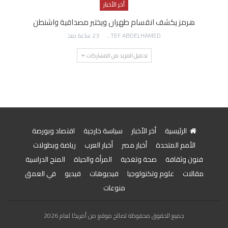
أخر الأخبار
هرمز يكشف انقسام طهران ويختبر مصداقية واشنطن
AWATEF ABDELHAMED
23 ساعة منذ
تحميل المزيد من المشاركات
الرئيسية
أخر الأخبار
سياسة خارجية
اقتصاد وبورصة
الأمم المتحدة
أخبار مصر
أخبار العرب
رياضة وبطولات
فنون وثقافة
صحة وتغذية
المرأة والحياة
المنح الدراسية
مقالات
علوم وتكنولوجيا
فيديوهات
فيديو
في العمق
منوعات
جميع الحقوق محفوظة لصالح موقع من أمريكا لعام 2026