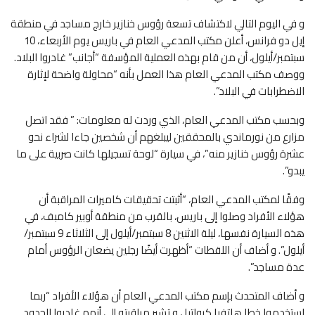
و في اليوم التالي لاكتشاف تسعة رؤوس خنازير خارج مساجد في منطقة
إيل دو فرانس، أعلن مكتب المدعي العام في باريس يوم الأربعاء، 10
سبتمبر/أيلول، أن من قام بهذه العملية المؤسفة “أجانب” غادروا البلاد.
ووصف مكتب المدعي العام هذا العمل بأنه “محاولة واضحة لإثارة
الاضطرابات في البلاد”.
وبحسب مكتب المدعي العام، الذي وردت له معلومات: ” فقد اتصل
مزارع من نورماندي بالمحققين ليبلغهم أن شخصين جاءا لشراء نحو
عشرة رؤوس خنازير منه”، في سيارة “لوحة تسجيلها كانت صربية على ما
يبدو”.
وفقًا لمكتب المدعي العام، “أثبتت تحقيقات كاميرات المراقبة أن
هؤلاء الأفراد وصلوا إلى باريس، بالقرب من منطقة أوبير كامبف، في
هذه السيارة نفسها، ليلة الاثنين 8 سبتمبر/أيلول إلى الثلاثاء 9 سبتمبر/
أيلول”. و أضاف أن اللقطات “أظهرت أيضًا رجلين يضعان الرؤوس أمام
عدة مساجد”.
و أضاف المتحدث بإسم مكتب المدعي العام أن هؤلاء الأفراد “ربما
استخدموا خطا هاتفيا كرواتيا ، و تشير مراقبته إلى أنهم غادروا الحدود