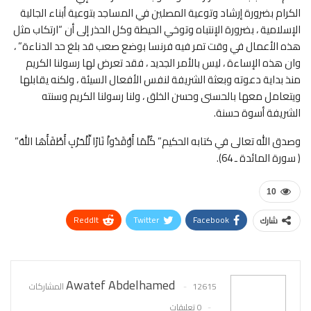
الكرام بضرورة إرشاد وتوعية المصلين في المساجد بتوعية أبناء الجالية
الإسلامية ، بضرورة الإنتباه وتوخي الحيطة وكل الحذر إلى أن “ارتكاب مثل
هذه الأعمال في وقت تمر فيه فرنسا بوضع صعب قد بلغ حد الدناءة” ،
وان هذه الإساءة ، ليس بالأمر الجديد ، فقد تعرض لها رسولنا الكريم
منذ بداية دعوته وبعثة الشريفة لنفس الأفعال السيئة ، ولكنه يقابلها
ويتعامل معها بالحسنى وحسن الخلق ، ولنا رسولنا الكريم وسنته
الشريفة أسوة حسنة.
وصدق الله تعالى في كتابه الحكيم” كُلَّمَا أَوْقَدُواْ نَارًا لِّلْحَرْبِ أَطْفَأَهَا اللهُ”
( سورة المائدة ـ 64).
10
ReddIt
Twitter
Facebook
شارك
WhatsApp
Pinterest
البريد الإلكتروني
Awatef Abdelhamed
12615 المشاركات
0 تعليقات