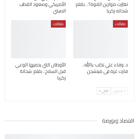
تغيّرت موازين القوة؟ .. بقلم:
الأمريكي وصعود القطب
شحاته زكريا
الصيني
مقالات
مقالات
د. وفاء علي تكتب: ياالله..
الأوطان التي يحميها الوعي
فازت غزة فى ميتشجن
قبل السلاح.. بقلم: شحاتة
زكريا
السابق
التالي
اقتصاد وبورصة