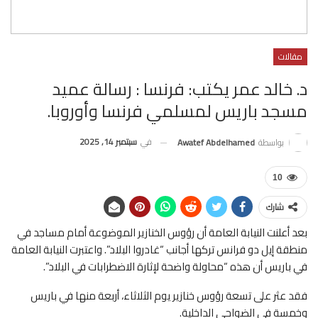
مقالات
د. خالد عمر يكتب: فرنسا : رسالة عميد
مسجد باريس لمسلمي فرنسا وأوروبا.
في
سبتمبر 14, 2025
بواسطة
Awatef Abdelhamed
10
شارك
بعد أعلنت النيابة العامة أن رؤوس الخنازير الموضوعة أمام مساجد في
منطقة إيل دو فرانس تركها أجانب “غادروا البلاد”. واعتبرت النيابة العامة
في باريس أن هذه “محاولة واضحة لإثارة الاضطرابات في البلاد”.
فقد عثر على تسعة رؤوس خنازير يوم الثلاثاء، أربعة منها في باريس
وخمسة في الضواحي الداخلية.