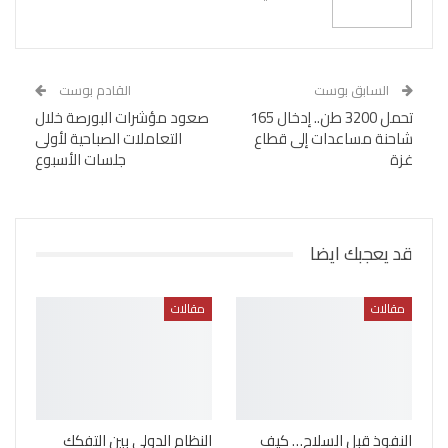
السابق بوست
القادم بوست
تحمل 3200 طن.. إدخال 165
صعود مؤشرات البورصة خلال
شاحنة مساعدات إلى قطاع
التعاملات الصباحية لأولى
غزة
جلسات الأسبوع
قد يعجبك ايضا
مقالات
مقالات
النفوذ قبل السلاح… كيف
النظام الدولي بين التفكك