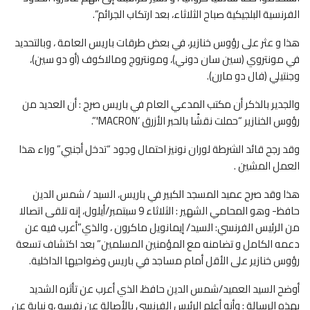
الفرنسية البلجيكية صباح الثلاثاء، بعد ارتكاب الجرائم”.
هذا و عثر على رؤوس خنازير، في بعض طرقات باريس العامة ، وبالتحديد
في مونتروي (سين سان دوني)، ومونتروج ومالاكوف (أو دو سين)،
وجنتيلي (فال دو مارن).
والجدير بالذكر أن مكتب المدعي العام في باريس صرح : أن العديد من
رؤوس الخنازير “حملت نقشًا بالحبر الأزرق ‘MACRON'”.
وقد رجح قائد الشرطة لوران نونيز احتمال وجود “تدخل أجنبي” وراء هذا
العمل المشين .
هذا وقد صرح عميد المسجد الكبير في باريس، السيد / شمس الدين
حافظ- وهو المحامي الشهير : الثلاثاء 9 سبتمبر/أيلول، إنه تلقى اتصالا
من الرئيس الفرنسي: السيد/ إيمانويل ماكرون ، والذي”أعرب فيه عن
دعمه الكامل و تضامنه مع المؤمنين المسلمين” بعد اكتشاف تسعة
رؤوس خنازير على الأقل أمام مساجد في باريس وضواحيها الداخلية.
أوضح السيد العميد/شمس الدين حافظ، الذي أعرب عن تأثره الشديد
بهذه الرسالة : وأنه أعلم الرئيس الفرنسي بالأصالة عن نفسه ،و نيابة عن