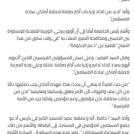
وأنه “لا بد من اتخاذ إجراءات أكثر صرامة لحماية أماكن عبادة
المسلمين”.
وأشار رئيس الجامعة أيضًا إلى أن أورور بيرجي، الوزيرة المنتدبة للمساواة
بين الجنسين ومكافحة التمييز، اتصلت به “في وقت سابق من هذا
الصباح” للتعبير عن “دعم الحكومة”.
وقال السيد العميد ، وعلي لسان المسؤولين الفرنسيين اللذين”أخبروه
أنهم بصدد اتخاذ تدابير و إجراءات أكثر صرامة عاجلة وعلي وجه السرعة
لحماية أماكن عبادة المسلمين”.
“من حيث المبدأ، لا ينبغي أن يحدث هذا، فهذه أماكن يجب حمايتها حقًا
من كل عنف وانتهاك، لأن الأمر يتعلق بإنسانيتنا وتعايشنا “نحن من
ديانات مختلفة، نحن مؤمنون وغير مؤمنين، ولكننا جزء من الأمة
الفرنسية.”
وأكد السيد / حافظ ، أنه و بصفته عميد المسجد الكبير في باريس، أدعو
جميع المسلمين، المؤمنين في المساجد، إلى اليقظة، والأهم من ذلك،
عدم الاستجابة للاستفزازات” ، وقد وجه هذه الرساله إلي السادة الأئمة