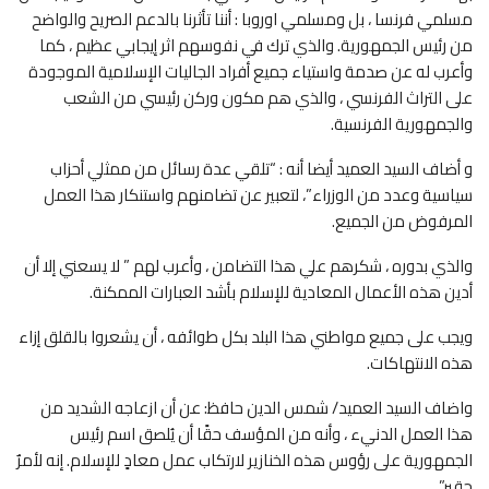
مسلمي فرنسا ، بل ومسلمي اوروبا : أننا تأثرنا بالدعم الصريح والواضح
من رئيس الجمهورية. والذي ترك في نفوسهم اثر إيجابي عظيم ، كما
وأعرب له عن صدمة واستياء جميع أفراد الجاليات الإسلامية الموجودة
على التراث الفرنسي ، والذي هم مكون وركن رئيسي من الشعب
والجمهورية الفرنسية.
و أضاف السيد العميد أيضا أنه : “تلقي عدة رسائل من ممثلي أحزاب
سياسية وعدد من الوزراء”، لتعبير عن تضامنهم واستنكار هذا العمل
المرفوض من الجميع.
والذي بدوره ، شكرهم علي هذا التضامن ، وأعرب لهم ” لا يسعني إلا أن
أدين هذه الأعمال المعادية للإسلام بأشد العبارات الممكنة.
ويجب على جميع مواطني هذا البلد بكل طوائفه ، أن يشعروا بالقلق إزاء
هذه الانتهاكات.
واضاف السيد العميد/ شمس الدين حافظ: عن أن ازعاجه الشديد من
هذا العمل الدنيء ، وأنه من المؤسف حقًا أن يُلصق اسم رئيس
الجمهورية على رؤوس هذه الخنازير لارتكاب عمل معادٍ للإسلام. إنه لأمرٌ
حقير”.