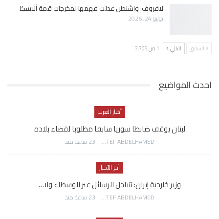
لافروف: واشنطن عدلت فهمها لمخرجات قمة ألاسكا
يوليو 24, 2026
السابق
التالي
1 من 3٬705
احدث المواضيع
أخبار العرب
لبنان يوقف ضابطا سوريا سابقا مطلوبا لقضاء بلاده
AWATEF ABDELHAMED
23 ساعة منذ
أخر الأخبار
وزير خارجية إيران: نتبادل الرسائل عبر الوسطاء ولا…
AWATEF ABDELHAMED
23 ساعة منذ