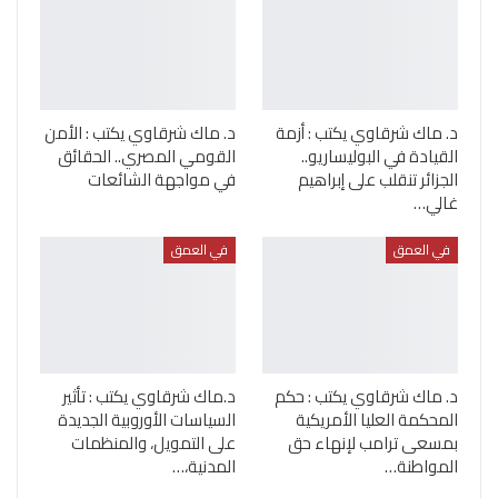
د. ماك شرقاوي يكتب : أزمة
د. ماك شرقاوي يكتب : الأمن
القيادة في البوليساريو..
القومي المصري.. الحقائق
الجزائر تنقلب على إبراهيم
في مواجهة الشائعات
غالي…
في العمق
في العمق
د. ماك شرقاوي يكتب : حكم
د.ماك شرقاوي يكتب : تأثير
المحكمة العليا الأمريكية
السياسات الأوروبية الجديدة
بمسعى ترامب لإنهاء حق
على التمويل، والمنظمات
المواطنة…
المدنية،…