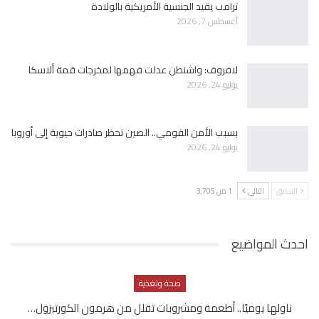
ترامب يقيد الجنسية الأمريكية بالولادة
أغسطس 7, 2026
لافروف: واشنطن عدلت فهمها لمخرجات قمة ألاسكا
يوليو 24, 2026
بسبب الأمن القومي.. الصين تحظر صادرات حيوية إلى أوروبا
يوليو 24, 2026
السابق
التالي
1 من 3٬705
احدث المواضيع
صحة وتغذية
ناولها يوميًا.. أطعمة ومشروبات تقلل من هرمون الكورتيزول…