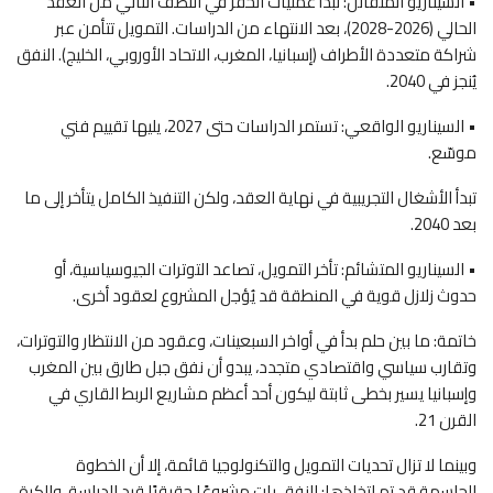
• السيناريو المتفائل: تبدأ عمليات الحفر في النصف الثاني من العقد
الحالي (2026-2028)، بعد الانتهاء من الدراسات. التمويل تتأمن عبر
شراكة متعددة الأطراف (إسبانيا، المغرب، الاتحاد الأوروبي، الخليج). النفق
يُنجز في 2040.
• السيناريو الواقعي: تستمر الدراسات حتى 2027، يليها تقييم فني
موسّع.
تبدأ الأشغال التجريبية في نهاية العقد، ولكن التنفيذ الكامل يتأخر إلى ما
بعد 2040.
• السيناريو المتشائم: تأخر التمويل، تصاعد التوترات الجيوسياسية، أو
حدوث زلازل قوية في المنطقة قد يُؤجل المشروع لعقود أخرى.
خاتمة: ما بين حلم بدأ في أواخر السبعينات، وعقود من الانتظار والتوترات،
وتقارب سياسي واقتصادي متجدد، يبدو أن نفق جبل طارق بين المغرب
وإسبانيا يسير بخطى ثابتة ليكون أحد أعظم مشاريع الربط القاري في
القرن 21.
وبينما لا تزال تحديات التمويل والتكنولوجيا قائمة، إلا أن الخطوة
الحاسمة قد تم اتخاذها: النفق بات مشروعًا حقيقيًا قيد الدراسة، والكرة