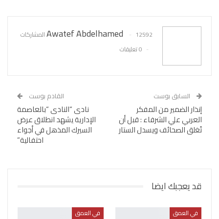
WhatsApp
Pinterest
البريد الإلكتروني
Awatef Abdelhamed
12592 المشاركات
0 تعليقات
السابق بوست
القادم بوست
إنذار الضمير من المفكر
نادى “النادى “بالعاصمة
العربي علي الشرفاء : قبل أن
الإدارية يشهد انطلاق عرض
تُغلق الصحائف ويسدل الستار
السيرك المذهل في أجواء
احتفالية”
قد يعجبك ايضا
في العمق
في العمق