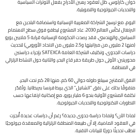
خوان كارلوس، ظل لعقود رهين الأدراج بفعل التوترات السياسية
والتحديات الجيولوجية والتمويلية.
اليوم، مع ترسيخ الشراكة المغربية الإسبانية واستضافة البلدين مع
البرتغال لكأس العالم 2030، عاد المشروع ليطفو فوق سطح الاهتمام
السياسي والهندسي. فقد رصدت الحكومة الإسبانية قرابة 5 ملايين يورو
(منها 2 مليون من ميزانيتها و2.5 مليون من الاتحاد الأوروبي) لتحديث
دراسات الجدوى، وتكليف الشركة العامة SATEXCA بإجراء دراستين
محوريتين: الأولى حول طريقة حفر قاع البحر، والثانية حول النشاط الزلزالي
في المنطقة.
النفق المقترح سيبلغ طوله حوالي 60 كم، منها 28 كم تحت البحر،
متفوقًا بذلك على نفق “الشانيل” الذي يربط فرنسا ببريطانيا. وتُقدّر
تكلفة المشروع الأولية بنحو 6 مليار يورو، مع إمكانية ارتفاعها حسب
التطورات التكنولوجية والتحديات الجيولوجية.
لماذا الآن؟ ولماذا دراسة جدوى جديدة؟ رغم أن دراسات عديدة أُنجزت
في العقود الماضية، إلا أن طبيعة المنطقة الزلزالية والمعقدة جيولوجيًا
تتطلب تحديثًا دوريًا للبيانات التقنية.