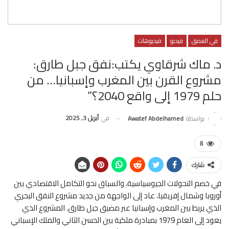
في العمق
فيديو
فيديوهات
د. ماك شرقاوي يكتب:نفق جبل طارق:
مشروع القرن بين المغرب وإسبانيا… من
حلم 1979 إلى واقع 2040؟”
في
أبريل 3, 2025
بواسطة
Awatef Abdelhamed
8
شارك
في خضم التحولات الجيوسياسية، والسباق نحو التكامل الاقتصادي بين
أوروبا وشمال إفريقيا، عاد إلى الواجهة من جديد مشروع النفق البحري
الذي يربط بين المغرب وإسبانيا عبر مضيق جبل طارق. المشروع الذي
يعود إلى العام 1979 بمبادرة ملكية بين الحسن الثاني والملك الإسباني