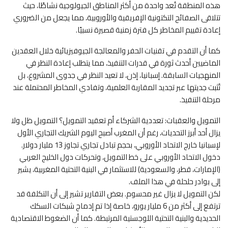
هذه المنطقة تُعد واحدة من أكثر المناطق الجيولوجية نشاطًا، حيث
تتلاقى الصفائح التكتونية الإفريقية والأوروبية، مما يجعل من الضروري
إعادة تقييم المخاطر كل فترة زمنية قصيرة نسبيًا.
كما أن التقدم في تقنيات الحفر والمعالجة الجيوفيزيائية خلال العقدين
الماضيين أحدث ثورة في قدرات التنفيذ، مما يتطلب إعادة النظر في
المنهجيات السابقة. إسبانيا، إذن، لا تعيد النظر في جدوى المشروع، بل
تُثبت جديتها عبر تجديد المقاربة العلمية، وتفادي المخاطر المحتملة عند
مرحلة التنفيذ.
التمويل والعقبات: تعددية الشركاء أم تعقيد التمويل؟ التمويل ظل ولا
يزال أحد أبرز التحديات، رغم أن المغرب أصبح اليوم الشريك التجاري الأول
لإسبانيا خارج الاتحاد الأوروبي، بحجم تبادل تجاري تجاوز 13 مليار دولار.
دخول الاتحاد الأوروبي على خط التمويل، وتحركات دول الخليج العربي
(الإمارات، قطر، والسعودية) للاستثمار في البنية التحتية المغربية، يشير
إلى بوادر حلحلة في هذا الملف.
لكن التمويل لا يزال غير محسوم. بعض التقارير تشير إلى أن التكلفة قد
ترتفع إلى أكثر من 6 مليار يورو، خاصة إذا تم إدماج شبكات السكك
الحديدية والبنية التحتية اللوجستية المرتبطة. كما أن الضغوط الاقتصادية