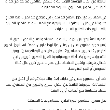
الناتجة عن الحرب الروسية الأوكرانية والتضخم العالمي قد تحد من قدرة
أوروبا على تمويل المشروع بالسرعة المطلوبة.
في المقابل، فإن دول الخليج قد تكون في موقع جيد لملء هذا الفراغ،
خصوصًا في ظل شراكاتها الاستراتيجية مع المغرب، واهتمامها المتزايد
بالمشاريع ذات الطابع العابر للقارات.
أهمية المشروع: بين الجيوسياسة والاقتصاد والمناخ النفق البحري لا
يُعتبر مجرد مشروع نقل، بل يمثل رمزًا لربط قارتين، وممرًا استراتيجيًا لمرور
أكثر من 12 مليون مسافر و12 مليون طن من البضائع سنويًا، وفق
التقديرات. وهو أيضًا أداة جيوستراتيجية لتعزيز الحضور الأوروبي في
شمال إفريقيا، وتقليل الاعتماد على ممرات عبور أخرى مثل قناة
السويس أو البحر المتوسط.
كما أن المشروع يحمل في طياته بُعدًا بيئيًا، حيث يُتوقع أن يُقلل من
الانبعاثات الكربونية الناتجة عن النقل البحري والجوي بين الضفتين، مما
يجعله متماشيًا مع أهداف أوروبا البيئية.
هل سيرى المشروع النور؟ تحليل السيناريوهات الممكنة: