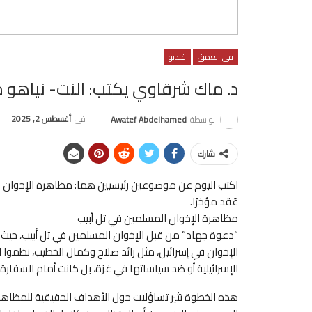
في العمق
فيديو
د. ماك شرقاوي يكتب: النت- نياهو مر
في
أغسطس 2, 2025
بواسطة
Awatef Abdelhamed
شارك
اكتب اليوم عن موضوعين رئيسيين هما: مظاهرة الإخوان ال
عُقد مؤخرًا.
مظاهرة الإخوان المسلمين في تل أبيب
“دعوة جهاد” من قبل الإخوان المسلمين في تل أبيب، حيث يز
الإخوان في إسرائيل، مثل رائد صلاح وكمال الخطيب، نظموا ا
الإسرائيلية أو ضد سياساتها في غزة، بل كانت أمام السفارة 
هذه الخطوة تثير تساؤلات حول الأهداف الحقيقية للمظاه