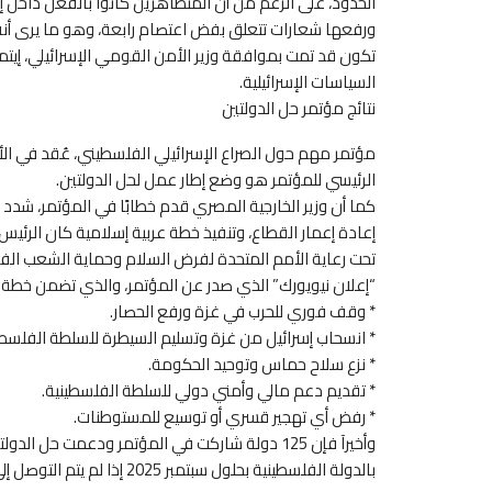
الحدود، على الرغم من أن المتظاهرين كانوا بالفعل داخل إسر
ورفعها شعارات تتعلق بفض اعتصام رابعة، وهو ما يرى أنه
تكون قد تمت بموافقة وزير الأمن القومي الإسرائيلي، إيتم
السياسات الإسرائيلية.
نتائج مؤتمر حل الدولتين
مؤتمر مهم حول الصراع الإسرائيلي الفلسطيني، عُقد في ال
الرئيسي للمؤتمر هو وضع إطار عمل لحل الدولتين.
كما أن وزير الخارجية المصري قدم خطابًا في المؤتمر، شدد
إعادة إعمار القطاع، وتنفيذ خطة عربية إسلامية كان الرئ
تحت رعاية الأمم المتحدة لفرض السلام وحماية الشعب الف
“إعلان نيويورك” الذي صدر عن المؤتمر، والذي تضمن خطة مرح
* وقف فوري للحرب في غزة ورفع الحصار.
* انسحاب إسرائيل من غزة وتسليم السيطرة للسلطة الفلسطي
* نزع سلاح حماس وتوحيد الحكومة.
* تقديم دعم مالي وأمني دولي للسلطة الفلسطينية.
* رفض أي تهجير قسري أو توسيع للمستوطنات.
وأخيرآ فإن 125 دولة شاركت في المؤتمر ودعمت حل ا
بالدولة الفلسطينية بحلول سبتمبر 2025 إذا لم يتم التوصل إلى حل.