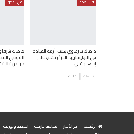
في العمق
في العمق
د. ماك شرقاوي يكتب : أزمة القيادة
د. ماك شرقاوي
في البوليساريو.. الجزائر تنقلب على
القومي المصر
إبراهيم غالي…
مواجهة الشائ
السابق
التالي
الرئيسية
أخر الأخبار
سياسة خارجية
اقتصاد وبورصة