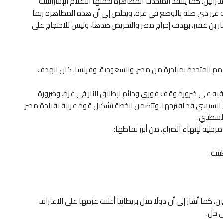
ائيل. كما ينتقد المتحدث المظاهرة لحملها الأعلام الإسرائيلية
 غير ذي صلة بالوضع في غزة. ويخلص إلى أن هذه المظاهرة ربما
ار بن غفير، بهدف إحراج مصر والتحريض ضدها، وليس للاحتجاج على
أمم المتحدة بمبادرة من مصر، والسعودية، وفرنسا. كان الهدف
 فيه على ضرورة وقف فوري ودائم لإطلاق النار في غزة، وضرورة
يس السيسي قد اقترحها. وتتضمن الخطة تشكيل قوة عربية بقيادة مصر
لسطيني.
لية لإنهاء الصراع، من أبرز نقاطها:
نية.
لدولتين، كما أشار إلى أن دولًا مثل بريطانيا أعلنت عزمها على الاعتراف