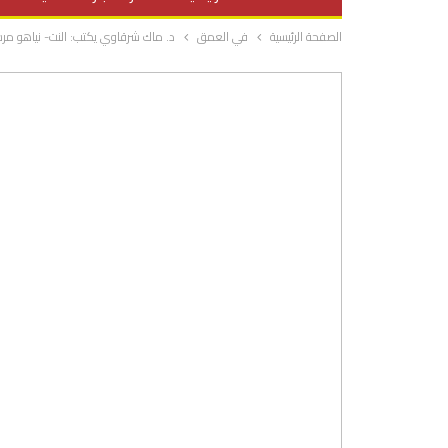
الصفحة الرئيسية
في العمق
د. ماك شرقاوي يكتب: النت- نياهو مرشد
صحة وتغذية
المرأة والحياة