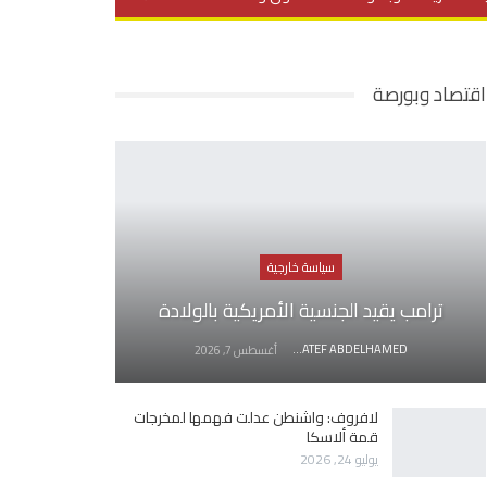
يديو
في العمق
منوعات
اقتصاد وبورصة
سياسة خارجية
ترامب يقيد الجنسية الأمريكية بالولادة
AWATEF ABDELHAMED
أغسطس 7, 2026
لافروف: واشنطن عدلت فهمها لمخرجات
قمة ألاسكا
يوليو 24, 2026