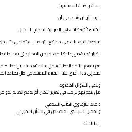
رسالة واضحة للمسافرين
البيت الأبيض شدد على أن:
امتلاك تأشيرة لا يعني بالضرورة السماح بالدخول.
مراجعة الحسابات على مواقع التواصل الاجتماعي باتت جزءًا
القرار قد يشمل إعادة المسافر من المطار حتى بعد رحلة طو
مع توسع قائمة الحظر لتشمل 
تمتد إلى دول أخرى خلال الفترة المقبلة، في ظل تصاعد المخا
ويبقى السؤال المفتوح:
هل ينجح نهج ترامب في تعزيز الأمن، أم يدفع العالم نحو مز
د.ماك شرقاوي الكاتب الصحفي
والمحلل السياسي المتخصص في الشأن الأميركي
رابط الخلثة :