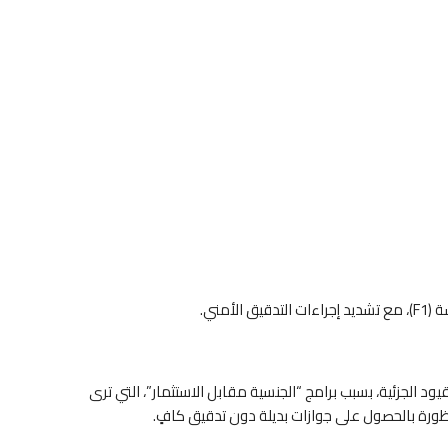
يود الجزئية، بسبب برامج “الجنسية مقابل الاستثمار”، التي ترى
رة بالحصول على جوازات بديلة دون تدقيق كافٍ.