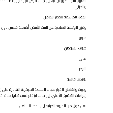
الشرق الأوسط وإفريقيا، إلى جانب فرض قيود جزئية مشددة 
والجزئي.
الدول الخاضعة للحظر الكامل
وفق الوثيقة الصادرة عن البيت الأبيض، أُضيفت خمس دول 
سوريا
جنوب السودان
مالي
النيجر
بوركينا فاسو
وبررت واشنطن القرار بغياب السلطة المركزية القادرة على
إجراءات التدقيق الأمني، إلى جانب ارتفاع نسب تجاوز مدة التأ
نقل دول من القيود الجزئية إلى الحظر الشامل