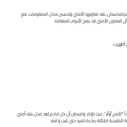
 تركمانستان، بعد تعاونها الأمني وتحسين تبادل المعلومات، مع
أن التعاون الأمني قد يفتح الأبواب المغلقة.
ي أظهرت:
أ “الأمن أولًا”، حيث تؤكد واشنطن أن كل قادم يُعد محل شك أمني
تقليدية القائلة ببراءة الفرد حتى تثبت إدانته.