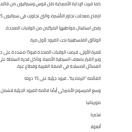
كما قررت الإدارة الأميركية نقل لاوس وسيراليون من قائمة ا
ارتفاع معدلات تجاوز التأشيرة، والتي تجاوزت في سيراليون 35%.
رفض استقبال مواطنيها المرحّلين من الولايات المتحدة.
الوثائق الفلسطينية تحت القيود لأول مرة
للمرة الأولى، فرضت الولايات المتحدة قيودًا مشددة على ح
وبرر القرار بضعف السيطرة الأمنية، وتآكل قدرة السلطة ع
الفصائل المسلحة في الضفة الغربية وقطاع غزة.
القائمة “الرمادية”.. قيود جزئية على 15 دولة
وسع المرسوم الأميركي أيضًا قائمة القيود الجزئية لتشمل 15 دولة، من بينها:
موريتانيا
نيجيريا
أنغولا