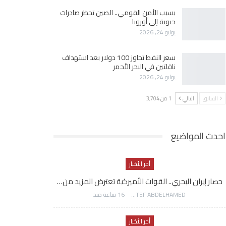
بسبب الأمن القومي.. الصين تحظر صادرات
حيوية إلى أوروبا
يوليو 24, 2026
سعر النفط تجاوز 100 دولار بعد استهداف
ناقلتين في البحر الأحمر
يوليو 24, 2026
السابق
التالي
1 من 3٬704
احدث المواضيع
أخر الأخبار
حصار إيران البحري.. القوات الأميركية تعترض المزيد من…
AWATEF ABDELHAMED
16 ساعة منذ
أخر الأخبار