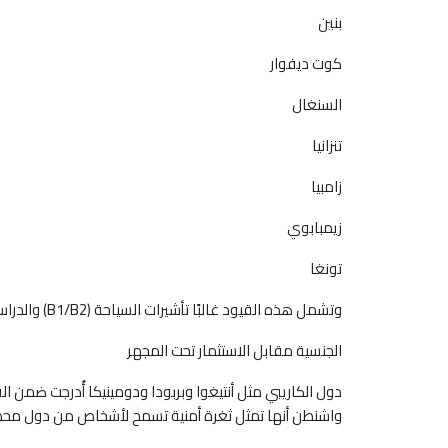
بنين
كوت ديفوار
السنغال
تنزانيا
زامبيا
زيمبابوي
تونغا
وتشمل هذه القيود غالبًا تأشيرات السياحة (B1/B2) والدراسة (F1)، مع تشديد إجراءات التدقيق الأمني.
الجنسية مقابل الاستثمار تحت المجهر
دول الكاريبي مثل أنتيغوا وبربودا ودومينيكا أُدرجت ضمن الق
واشنطن أنها تمثل ثغرة أمنية تسمح لأشخاص من دول محظو