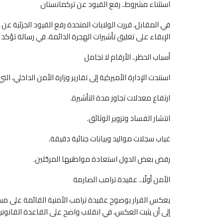
استثناء مشروط.. رفع القيود عن تركمانستان
في المقابل، قررت الولايات المتحدة رفع القيود الجزئية عن
الإبقاء على تعليق تأشيرات الهجرة الدائمة، في رسالة تؤكد 
أسباب الحظر.. الأرقام لا تجامل
استندت الإدارة الأميركية إلى تقارير وزارة الأمن الداخلي، الت
ارتفاع معدلات تجاوز مدة التأشيرة.
انتشار الفساد وتزوير الوثائق.
غياب سجلات مواليد وبيانات جنائية دقيقة.
رفض بعض الدول استعادة مواطنيها المرحّلين.
الأمن أولًا.. عقيدة ترامب الصارمة
يعكس القرار بوضوح عقيدة ترامب الأمنية القائمة على مبد
إلى أن يثبت العكس، في انقلاب واضح على القاعدة القانونية ال