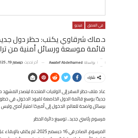
في العمق
فيديو
د.ماك شرقاوي يكتب: حظر دول جديدة 
قائمة موسعة ورسائل أمنية من تر
آخر تحديث
ديسمبر 19, 2025
بواسطة
Awatef Abdelhamed
شارك
عاد ملف حظر السفر إلى الولايات المتحدة ليتصدر المشهد مجد
جديدًا يوسع قائمة الدول الخاضعة لقيود الدخول، في خطو
برسائل واضحة للعالم: الدخول إلى أميركا امتياز أمني وليس ح
مرسوم رئاسي جديد.. توسيع دائرة الحظر
المرسوم، الصادر في 16 ديسمبر