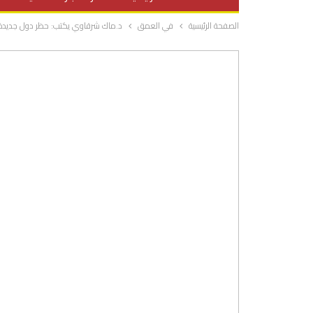
الصفحة الرئيسية
في العمق
د.ماك شرقاوي يكتب: حظر دول جديدة عل
صحة وتغذية
المرأة والحياة