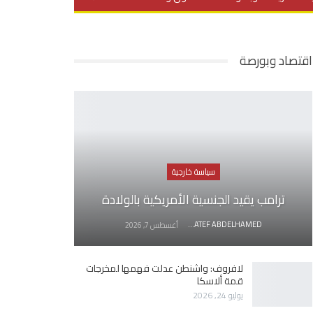
يديو
في العمق
منوعات
اقتصاد وبورصة
سياسة خارجية
ترامب يقيد الجنسية الأمريكية بالولادة
AWATEF ABDELHAMED
أغسطس 7, 2026
لافروف: واشنطن عدلت فهمها لمخرجات
قمة ألاسكا
يوليو 24, 2026