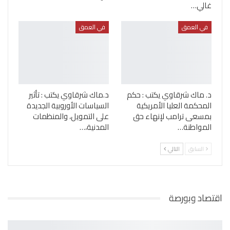
غالي…
في العمق
في العمق
د. ماك شرقاوي يكتب : حكم
د.ماك شرقاوي يكتب : تأثير
المحكمة العليا الأمريكية
السياسات الأوروبية الجديدة
بمسعى ترامب لإنهاء حق
على التمويل، والمنظمات
المواطنة…
المدنية،…
السابق
التالي
اقتصاد وبورصة