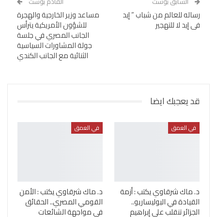
السابق بوست
القادم بوست
رساله للعالم من شباب ” إيد
مساعد وزير الخارجية والهجرة
فى إيد لا للتهجير
للشؤون الأمريكية يترأس
الجانب المصري في جلسة
جولة المشاورات السياسية
الثنائية مع الجانب الكندي
قد يعجبك ايضا
في العمق
في العمق
د. ماك شرقاوي يكتب : أزمة
د. ماك شرقاوي يكتب : الأمن
القيادة في البوليساريو..
القومي المصري.. الحقائق
الجزائر تنقلب على إبراهيم
في مواجهة الشائعات