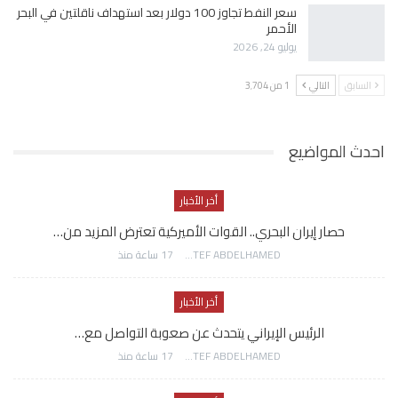
سعر النفط تجاوز 100 دولار بعد استهداف ناقلتين في البحر
الأحمر
يوليو 24, 2026
السابق
التالي
1 من 3٬704
احدث المواضيع
أخر الأخبار
حصار إيران البحري.. القوات الأميركية تعترض المزيد من…
AWATEF ABDELHAMED
17 ساعة منذ
أخر الأخبار
الرئيس الإيراني يتحدث عن صعوبة التواصل مع…
AWATEF ABDELHAMED
17 ساعة منذ