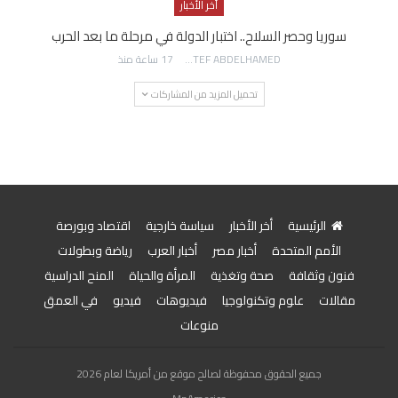
أخر الأخبار
سوريا وحصر السلاح.. اختبار الدولة في مرحلة ما بعد الحرب
AWATEF ABDELHAMED
17 ساعة منذ
تحميل المزيد من المشاركات
الرئيسية
أخر الأخبار
سياسة خارجية
اقتصاد وبورصة
الأمم المتحدة
أخبار مصر
أخبار العرب
رياضة وبطولات
فنون وثقافة
صحة وتغذية
المرأة والحياة
المنح الدراسية
مقالات
علوم وتكنولوجيا
فيديوهات
فيديو
في العمق
منوعات
جميع الحقوق محفوظة لصالح موقع من أمريكا لعام 2026