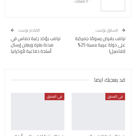
0 تعليقات
السابق بوست
القادم بوست
ترامب يفرض رسومًا جمركية
ترامب يؤكد رغبة حماس في
على دولة عربية بنسبة 25%
هدنة بغزة ويعلن إرسال
(تفاصيل)
أسلحة دفاعية لأوكرانيا
قد يعجبك ايضا
في العمق
في العمق