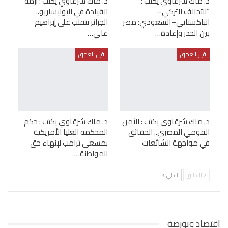
د. ماك شرقاوي يكتب :
د. ماك شرقاوي يكتب : أزمة
“التحالف التركي–
القيادة في البوليساريو..
الباكستاني–السعودي: مصر
الجزائر تنقلب على إبراهيم
بين الحذر وإعادة…
غالي…
في العمق
في العمق
د. ماك شرقاوي يكتب : الأمن
د. ماك شرقاوي يكتب : حكم
القومي المصري.. الحقائق
المحكمة العليا الأمريكية
في مواجهة الشائعات
بمسعى ترامب لإنهاء حق
المواطنة…
السابق
التالي
اقتصاد وبورصة