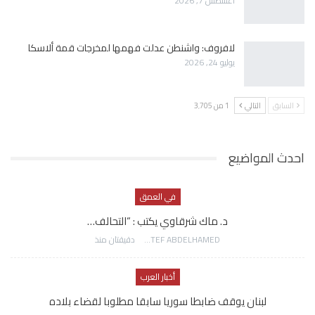
أغسطس 7, 2026
لافروف: واشنطن عدلت فهمها لمخرجات قمة ألاسكا
يوليو 24, 2026
السابق
التالي
1 من 3٬705
احدث المواضيع
في العمق
د. ماك شرقاوي يكتب : “التحالف…
AWATEF ABDELHAMED
دقيقتان منذ
أخبار العرب
لبنان يوقف ضابطا سوريا سابقا مطلوبا لقضاء بلاده