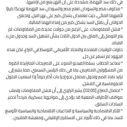
في ذلك سد النهضة، مشددة على أن النهر ينبع من أراضيها.
* مخاوف مصر والسودان تعتبر مصر والسودان سد النهضة تهديدًا كبيرًا
لأمنهما المائي، حيث تعتمدان بشكل كبير على نهر النيل. وتخشى
الدولتان أن يقلل السد بشكل كبير من إمداداتهما المائية.
* فشل المفاوضات على الرغم من جولات عديدة من المفاوضات، لم
يتم التوصل إلى اتفاق بين الدول الثلاث بشأن تشغيل السد وجدول ملء
المياه.
حاولت الولايات المتحدة والاتحاد الأفريقي التوسط في النزاع، لكن هذه
الجهود لم تسفر عن حل.
* تصاعد الخطاب يسلط الفيديو الضوء على التصريحات المتزايدة القوة
من المسؤولين المصريين، بما في ذلك الرئيس السيسي، مما يشير إلى
تزايد نفاد الصبر وتحول محتمل نحو إجراءات أكثر حزماً إذا استمرت الحلول
الدبلوماسية في الفشل.
* احتمال الصراع [02:00]: يشير الراوي إلى أن فشل المفاوضات وتصلب
مواقف الأطراف المعنية قد يؤدي إلى مواجهة عسكرية، مردداً تحذير
السادات السابق.
* الآثار الاقتصادية والسياسية و التداعيات الاقتصادية والسياسية الأوسع
للسد، بما في ذلك تأثيره على الاستقرار الإقليمي ومعيشة الملايين.