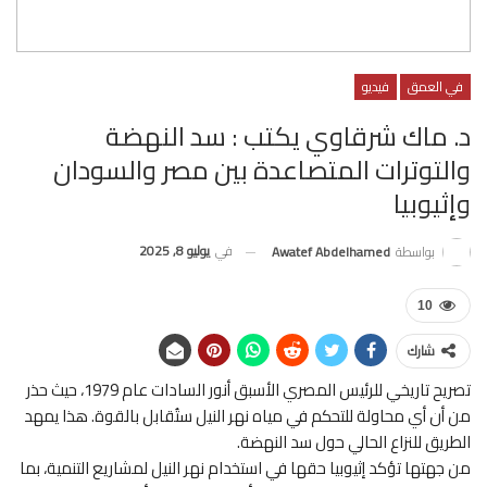
في العمق
فيديو
د. ماك شرقاوي يكتب : سد النهضة
والتوترات المتصاعدة بين مصر والسودان
وإثيوبيا
في
يوليو 8, 2025
بواسطة
Awatef Abdelhamed
10
شارك
تصريح تاريخي للرئيس المصري الأسبق أنور السادات عام 1979، حيث حذر
من أن أي محاولة للتحكم في مياه نهر النيل ستُقابل بالقوة. هذا يمهد
الطريق للنزاع الحالي حول سد النهضة.
من جهتها تؤكد إثيوبيا حقها في استخدام نهر النيل لمشاريع التنمية، بما