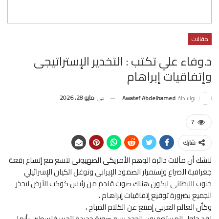
مقالات
د.وفاء علي تكتب : التخدير الإستراتيجى
وإتفاقيات إبراهام
في
مايو 28, 2026
بواسطة
Awatef Abdelhamed
7
شارك
لاشك أن مآلات دائرة الوهم الأمريكى الصهيونى تتسع مع إتساع رقعة
جغرافية الصراع وإستمرار الصمود الإيرانى وتوغل الكيان الإسرائيلي
جنوب الليطانى ليكون هناك صوت قادم من رئيس كوكب الأرض ليحذر
الجميع بضرورة توقيع إتفاقيات إبراهام ،
وكأن العالم العربى إمتنع عن الكلام المباح ،
لقد حاول المستعمرون الجدد رسم صورة جديدة لتحرير فلسطين بأنها