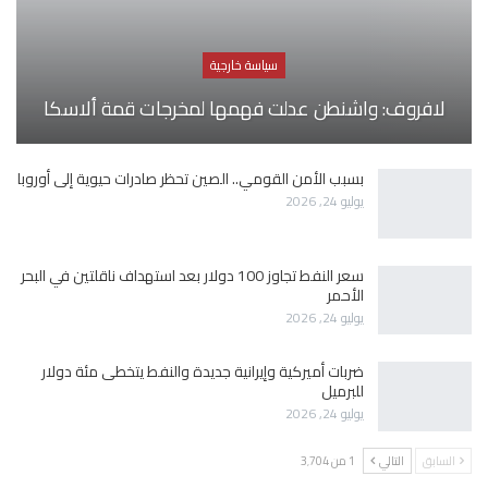
سياسة خارجية
لافروف: واشنطن عدلت فهمها لمخرجات قمة ألاسكا
بسبب الأمن القومي.. الصين تحظر صادرات حيوية إلى أوروبا
يوليو 24, 2026
سعر النفط تجاوز 100 دولار بعد استهداف ناقلتين في البحر
الأحمر
يوليو 24, 2026
ضربات أميركية وإيرانية جديدة والنفط يتخطى مئة دولار
للبرميل
يوليو 24, 2026
السابق
التالي
1 من 3٬704