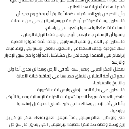
قيام الساعة أو نهاية هذا العالم ،
وأن النصر من رابع المستحيلات ضمنياً وتاريخيآ أو بمفهوم جديد أن
فلسطين ليست قضية تحرر أو كرامة جيوسياسية بل هى من علامات
الساعة لذلك تعالوا هلموا وقعوا على إبراهام،
ونسوا أن الإسلام جاء ليعمر الأرض وليس فقط لنهاية الزمان ،
فلسطين فى العقل والقلب الإستراتيجى لهذه الأمة فحولوا القضية
لصك عبودية بهدف الضغط على الشعوب بالعجز الإستراتيجى وإتفاقيات
إبراهام هى المنقذ الوحيد لحل كل مشاكلنا ، لقد أرادوا مع سبق الإصرار
والترصد
تعطيل الفكر العربى وتغيير سنه الله فى الأرض وهذا لن يجدى أبدآ ولن
ينفع لأن أمة المليارين لاتعلق مصيرها على إتفاقية خيانة الأمانة
والتاريخ والجغرافيا،
فلسطين هى بداية المد الزمنى وليس فقه الضرورة ،
عليكم بالعودة سريعاً لتحديث تعريفات الكرامة الإنسانية وحماية الأرض
وأننا فى آخر الزمان وهناك داعى كبير للتسليح الحديث بل إستعدوا
ورابطوا ،
حتى ولو كان العالم سينتهى غداً لاتجعل العدو يقنعك بفكر التواكل بل
إزرع وصنع وخطط ضد فكر التخطيط الإبراهيمى الذى يسرق غاز سواحل