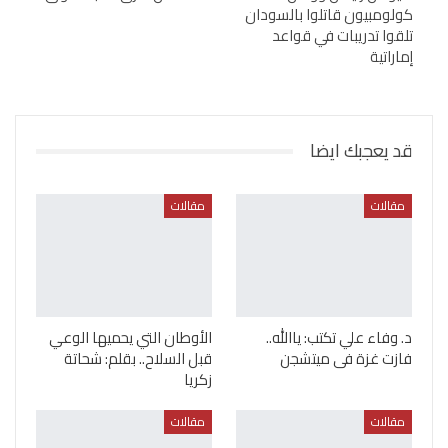
كولومبيون قاتلوا بالسودان
تلقوا تدريبات في قواعد
إماراتية
قد يعجبك ايضا
مقالات
مقالات
د. وفاء علي تكتب: ياالله..
الأوطان التي يحميها الوعي
فازت غزة فى ميتشجن
قبل السلاح.. بقلم: شحاتة
زكريا
مقالات
مقالات