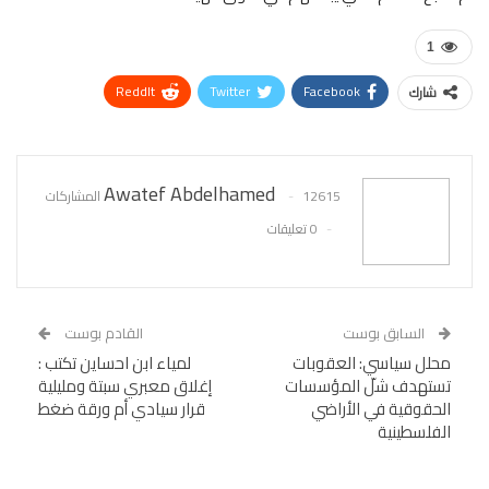
1
ReddIt
Twitter
Facebook
شارك
WhatsApp
Pinterest
البريد الإلكتروني
Awatef Abdelhamed
12615 المشاركات
0 تعليقات
السابق بوست
القادم بوست
محلل سياسي: العقوبات
لمياء ابن احساين تكتب :
تستهدف شلّ المؤسسات
إغلاق معبري سبتة ومليلية
الحقوقية في الأراضي
قرار سيادي أم ورقة ضغط
الفلسطينية