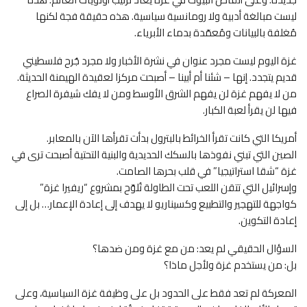
ليست مبالغة أدبية ولا رومانسية سياسية. هذه حقيقة فجة لكنها
مُغلفة بالبيانات ومُعمّدة بدماء الأبرياء.
غزة اليوم ليست مجرد عنوان في نشرة الأخبار ولا مجرد جُرح فلسطيني
قديم يتجدد. إنها – شئنا أم أبينا – أصبحت مركزا لعقيدة الهيمنة الحديثة.
من لا يفهم غزة لن يفهم الشرق الأوسط ومن لا يفك شيفرة الصراع
فيها لن يقرأ لعبة الكبار.
أمريكا التي كانت تقرأ الخرائط بالبترول بدأت تقرأها الآن بالمعابر.
الصين التي تبني نفوذها بالسكك الحديدية والبنية التحتية أصبحت ترى في
غزة “شقا استراتيجيا” في قلب بحرها الصامت.
وإسرائيل التي تتقن اللعب تحت الطاولة تُلوّح بمشروع “ريفيرا غزة”
كواجهة للتهجير والتطبيع وكسيناريو لا يهدف إلى إعادة الإعمار… بل إلى
إعادة التكوين.
السؤال الحقيقي لم يعد: من مع غزة ومن ضدها؟
بل: من يستخدم غزة ولأجل ماذا؟
المعركة لم تعد فقط على الحدود بل على وظيفة غزة السياسية، وعلى