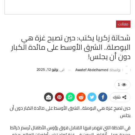
مقالات
شحاتة زكريا يكتب: حين تصبح غزة هي
البوصلة.. الشرق الأوسط على مائدة الكبار
دون أن يجلس!
في
يوليو 12, 2025
بواسطة
Awatef Abdelhamed
1
شارك
حين تصبح غزة هي البوصلة.. الشرق الأوسط على مائدة الكبار دون أن
يجلس
في اللحظة التي تنهمر فيها القنابل فوق رؤوس الأطفال تُرسم خرائط
جديدة. وعلى أنقاض البيوت في غزة يُعاد ترتيب أولويات العالم. هذه