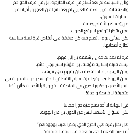
ولأن السياسة لم تعد تُصاغ في غرف الخارجية ، بل في غرف الخوادم
والصفقات ، فإن الصمت العربي لم يعد ناتجا عن العجز بل أحيانا عن
حسابات السوق.
من يُمسك بالأرقام يصمت.
ومن ينتظر التوقيع لا يرفع الصوت.
لكن سيأتي يوم… تُصبح فيه كل صفقة على أنقاض غزة لعنة سياسية
تُطارد أصحابها.
غزة لم تعد بحاجة إلى شفقة بل إلى فهم.
ليست قنبلة إنسانية مؤقتة ، بل مؤشر استراتيجي دائم.
ومن لا يفهم لماذا تقصف ، لن يفهم متى تتوقف.
ومن لا يربط بين ريفيرا غزة وحزام النفط في المتوسط وحرب الممرات في
البحر الأحمر ، وحضور الصين في المنطقة… فهو يقرأ الأحداث كأنها أخبار
متفرقة لا خريطة واحدة!
في النهاية لا أحد يمنح غزة دورا مجانيا.
لكن السؤال الأصعب ليس عن الدور ، بل عن الهوية.
هل تظل غزة هي الجرح الذي يذكر العرب بوجودهم؟
أم تصبح الطُعم الذي يبتلعهم في سوق الهيمنة؟