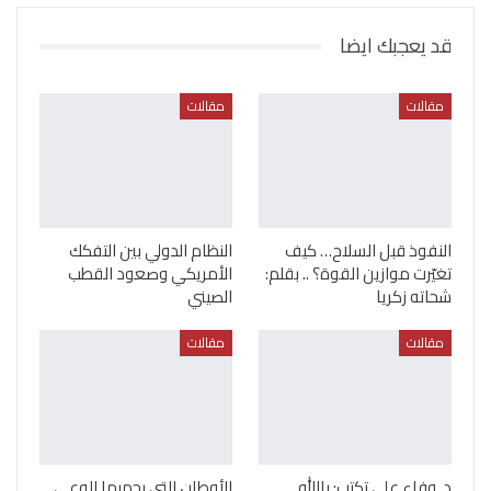
قد يعجبك ايضا
مقالات
مقالات
النفوذ قبل السلاح… كيف
النظام الدولي بين التفكك
تغيّرت موازين القوة؟ .. بقلم:
الأمريكي وصعود القطب
شحاته زكريا
الصيني
مقالات
مقالات
د. وفاء علي تكتب: ياالله..
الأوطان التي يحميها الوعي