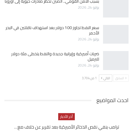
بسبب الأمن القومي.. الصين تحظر صادرات حيوية إلى أوروبا
يوليو 24, 2026
سعر النفط تجاوز 100 دولار بعد استهداف ناقلتين في البحر
الأحمر
يوليو 24, 2026
ضربات أميركية وإيرانية جديدة والنفط يتخطى مئة دولار
للبرميل
يوليو 24, 2026
السابق
التالي
1 من 3٬704
احدث المواضيع
أخر الأخبار
ترامب ينفي نقص الذخائر الأميركية بعد تقرير عن خلاف مع…