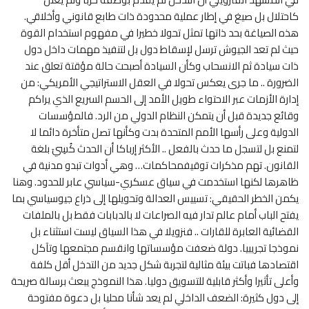
كاحتلال بل صيغ في إطار عملية محدودة ذات طابع قانوني وأخلاقي.
هذه الصياغة بحد ذاتها تمثل تحولا خطيرا في مفهوم استخدام القوة
حيث لم تعد الجيوش ترسل لإسقاط دول بل لتنفيذ مهمات داخل دول
ذات سيادة ثم الانسحاب وكأن السيادة أصبحت حالة مؤقتة تعلق عند
الضرورة .. ما جرى يعكس تحولا في العقل الاستراتيجي الأمريكي: من
إدارة الأزمات عبر الاحتواء طويل الأمد إلى الحسم السريع الذي يراكم
وقائع جديدة قبل أن يتمكن النظام الدولي من الرد. فالمؤسسات
الدولية وعلى رأسها الأمم المتحدة بدت وكأنها تصل متأخرة دائما لا
لتمنع بل لتسجل ما حدث بالفعل .. الأكثر إرباكا أن الحدث كُسِيَ بلغة
القانون. تهم مذكرات توقيفمحاكمات… وهي أدوات تبدو مدنية في
ظاهرها لكنها استخدمت في سياق عسكري-سياسي عابر للحدود. وهنا
يكمن الخطر الحقيقي: تسييس العدالة وتحويلها إلى ذراع جيوسياسي بما
يفتح الباب أمام عالم تدار فيه الصراعات لا بالدبابات فقط بل بالملفات
القضائية العابرة للقارات .. فنزويلا في هذا السياق ليست استثناء بل
نموذجا تجريبيا. دولة ضعفت مؤسساتها وانقسم مجتمعها وتآكل
اقتصادها فباتت بيئة مثالية لتجربة شكل جديد من التدخل أقل كلفة
وأعلى تأثيرا وأكثر قابلية للتسويق دوليا. هذا النموذج يبعث برسالة صريحة
إلى دول كثيرة: الضعف الداخلي لم يعد شأنا محليا بل دعوة مفتوحة