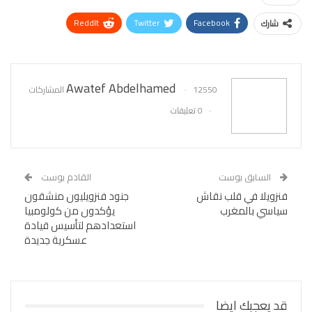
ReddIt
Twitter
Facebook
شارك
WhatsApp
Pinterest
البريد الإلكتروني
Awatef Abdelhamed
12550 المشاركات
0 تعليقات
السابق بوست
القادم بوست
فنزويلا في قلب نقاش
جنود فنزويليون منشقون
سياسي بالمغرب
يؤكدون من كولومبيا
استعدادهم لتأسيس قيادة
عسكرية جديدة
قد يعجبك ايضا