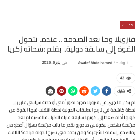
مقالات
فنزويلا وما بعد الصدمة .. عندما تتحول
القوة إلى سابقة دولية.. بقلم :شحاته زكريا
في
يناير 6, 2026
بواسطة
Awatef Abdelhamed
42
شارك
لم يكن ما جرى في فنزويلا مجرد تطور أمني أو حدث سياسي عابر بل
لحظة كاشفة في تاريخ العلاقات الدولية لحظة انتقلت فيها القوة من
كونها أداة ضغط إلى كونها سابقة قابلة للتكرار. فالقضية لم تعد
مرتبطة بشخص نيكولاس مادورو بقدر ما باتت مرتبطة بسؤال أخطر: من
يملك حق إسقاط الشرعية؟ ومن يحدد متى تصبح الدولة مباحة؟ اللافت
في المشهد الفنزويلي أن التدخل لم يقدم بوصفه حربا ولم يعلن