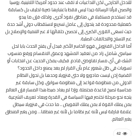
للتدخل الخارجي لكن التداعيات لا تقف عند حدود أمريكا اللاتينية. روسيا
والصين قرأتا الرسالة جيدا ليس فقط باعتبارها ضربة لحليف بل كسابقة
قد تستخدم مستقبلا في مناطق نفوذ أخرى. ولذلك فإن ما يبدو
كعملية محدودة قد يتحول إلى عامل تسريع لاستقطاب دولي أشد حدة
حيث تسعى القوى الكبرى إلى تحصين حلفائها لا عبر التنمية والإصلاح بل
عبر التسلح والتحالفات الصلبة.
أما الداخل الفنزويلي فهو الخاسر الأكبر. فبدل أن يفتح الحدث بابا لحل
سياسي شامل، زاد من تعقيد المشهد وعمق الانقسام ورفع منسوب
الشك في أي مسار تفاوضي قادم. فكيف يمكن الحديث عن انتخابات أو
تسويات في ظل شعور عام بأن القرار لم يعد يصنع داخل الحدود؟
القضية إذن ليست مادورو ولا حتى فنزويلا وحدها بل تحول النظام
الدولي من منظومة قواعد إلى منظومة سوابق. وكل سابقة غير
محاسبة تصبح قاعدة محتملة. وإذا لم يعاد ضبط هذا المسار فإن العالم
يتجه نحو مرحلة تختصر فيها السياسة في القدرة ويعاد تعريف الشرعية
بمن يملك القوة لا بمن يملك التفويض .. ما حدث في فنزويلا سيظل
علامة فارقة ليس لأنه غير نظاما بل لأنه غير منطقا… ومن يغير المنطق
يغير العالم.
42