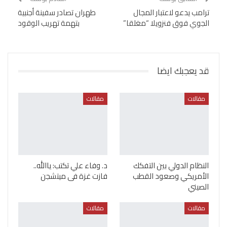
ترامب يدعو لاعتبار المجال
طهران تصادر سفينة أجنبية
الجوي فوق فنزويلا “مغلقا”
بتهمة تهريب الوقود
قد يعجبك ايضا
مقالات
مقالات
النظام الدولي بين التفكك
د. وفاء علي تكتب: ياالله..
الأمريكي وصعود القطب
فازت غزة فى ميتشجن
الصيني
مقالات
مقالات