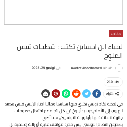
مقالات
لمياء ابن احساين تكتب : شطحات قيس
الملوٍح
في
نوفمبر 29, 2025
بواسطة
Awatef Abdelhamed
210
شارك
في لحظة تكاد تونس تختنق فيها سياسيا وماليا اختار الرئيس قيس سعيد
الهروب إلى الأمام,حيث بدأ يلوٍحْ في كل اتجاه عبر افتعال خصومات
جانبية لا علاقة لها بأولويات التونسيين, فما أصبح
يصدرعن النظام التونسي ليس مجرد مواقف عابرة أو زلات إعلامية,بل