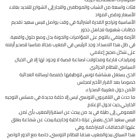
فئات واسعة من الشباب والموظفين والتجار إلى الشوارع للتنديد بغلاء
الأسعار ونقص المواد
الأساسية وتراجع القدرة الشرائية في وقت يواصل قيس سعيد تقديم
خطابات شعبوية تتجاهل جذور
الأزمة ويلقي باللوم على المؤامرات والخونة بدل وضع حلول واقعية.
في ظل هذا الانسداد وجد الرئيس في المغرب مجالا مناسبا لتصدير أزمته
على شكل ضجيج إعلامي
ومزايدات فارغة ومحاولات لصناعة قضية لا وجود لها إلا في الخيال
السياسي للنظام الجزائري
الذي يستغل هشاشة تونس لتوظيفها كمنصة لرسالته العدائية
خصوصا بعد القرار الأخير لمجلس
الأمن حول مغربية الصحراء.
ما حدث في التلفزيون التونسي ليس إلا حلقة جديدة في مسلس التوجيه
الخارجي,حيث تحول الإعلام
العمومي إلى طبلة في يد من يبحث عن استفزازالمغرب بأي ثمن.
قيس سعيد الذي يعيش عزلة داخلية وخارجية,يبحث عن شماعة يعلق
عليها الاخفاقات المتراكمة ,وفي
هذا السياق يبدوالمغرب هدفا للنظام التونسي, خاصة مع الدور الواضح