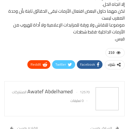
إلا اتجاه الحل.
لكن مهما حاول البعض افتعال الأزمات تبقى الحقائق ثابتة بأن وحدة
المغرب ليست
موضوعا للنقاش ولا ورقة للمزايدات الإعلامية ولا أداة للهروب من
الأزمات الداخلية ؛فقط شطحات
قيس.
210
ReddIt
Twitter
Facebook
شارك
WhatsApp
Pinterest
البريد الإلكتروني
Awatef Abdelhamed
12570 المشاركات
0 تعليقات
السابق بوست
القادم بوست