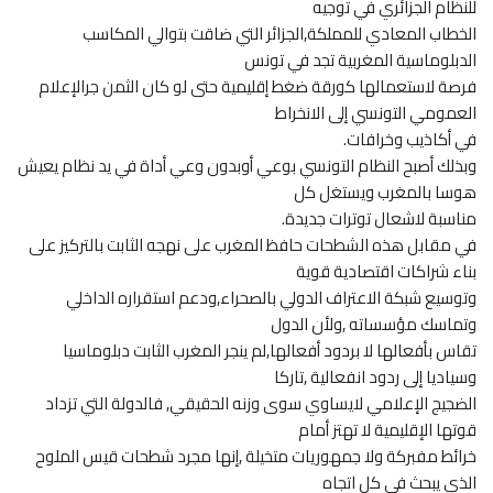
للنظام الجزائري في توجيه
الخطاب المعادي للمملكة,الجزائر التي ضاقت بتوالي المكاسب
الدبلوماسية المغربية تجد في تونس
فرصة لاستعمالها كورقة ضغط إقليمية حتى لو كان الثمن جرالإعلام
العمومي التونسي إلى الانخراط
في أكاذيب وخرافات.
وبذلك أصبح النظام التونسي بوعي أوبدون وعي أداة في يد نظام يعيش
هوسا بالمغرب ويستغل كل
مناسبة لاشعال توترات جديدة.
في مقابل هذه الشطحات حافظ المغرب على نهجه الثابت بالتركيز على
بناء شراكات اقتصادية قوية
وتوسيع شبكة الاعتراف الدولي بالصحراء,ودعم استقراره الداخلي
وتماسك مؤسساته ,ولأن الدول
تقاس بأفعالها لا بردود أفعالها,لم ينجر المغرب الثابت دبلوماسيا
وسياديا إلى ردود انفعالية ,تاركا
الضجيج الإعلامي لايساوي سوى وزنه الحقيقي, فالدولة التي تزداد
قوتها الإقليمية لا تهتز أمام
خرائط مفبركة ولا جمهوريات متخيلة ,إنها مجرد شطحات قيس الملوح
الذي يبحث في كل اتجاه