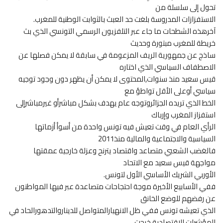
تحول إلى سلسلة من
الاستفزازات المدروسة بلغت حد العبث بالثوابت الوطنية للمغرب.
آخرهذه الشطحات ما جاء عبر التلفزيون الرسمي التونسي الذي بث
خريطة للمغرب مبتورة وحديث
ساذج عن جمهورية الريف المزعومة في سابقة لا يمكن فصلها عن
الاصطفاف السياسي الذي اختاره
قيس سعيد منذ سنوات,المحتوى لا يمكن أن يظهر دون وجود توجيه
سياسي أوعلى الأقل تواطؤ مع
الخط الذي تريده الجزائروتوجه عام يهدف بشكل مباشرأو غيرمباشرإلى
استفزاز المغرب وإرباك
الرأي العام في وقت تعيش فيه تونس واحدة من أسوأ أزماتها
السياسية والاجتماعية والمالية منذ2011
فالغضب الشعبي متصاعد واقتصاد يترنح وعزلة خارجية عمقتها
مواجهة قيس سعيد مع الاتحاد
الأوربي الشريك الأساسي الأول لتونس.
ففي الأسابيع الأخيرة موجة احتجاحات متصاعدة عبر فيها المواطنون
عن رفضهم للوضع الخانق
الذي تعيشه تونس ففي ظل الانهيارالمتواصل للديناروالتدهورالحاد في
المؤشرات الاقتصادية خرجت