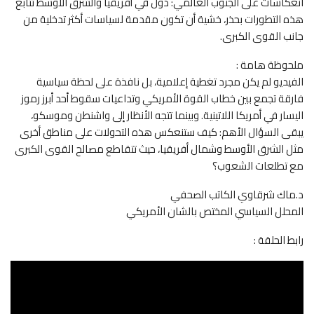
انعكاسات على الجنوب العالمي: دول في أفريقيا والشرق الأوسط تتابع
هذه التطورات بحذر، خشية أن تكون مقدمة لسياسات أكثر تدخلية من
جانب القوى الكبرى.
ملحوظة هامة :
الفيديو لم يكن مجرد تغطية إعلامية، بل نافذة على لحظة سياسية
فارقة تجمع بين خطاب القوة الأمريكي وتداعيات سقوط أحد أبرز رموز
اليسار في أمريكا اللاتينية. وبينما تتجه الأنظار إلى واشنطن وموسكو،
يبقى السؤال الأهم: كيف ستنعكس هذه التحولات على مناطق أخرى
مثل الشرق الأوسط وشمال أفريقيا، حيث تتقاطع مصالح القوى الكبرى
مع تطلعات الشعوب؟
د.ماك شرقاوي الكاتب الصحفي
المحلل السياسي المختص بالشان الأمريكي
رابط الحلقة :