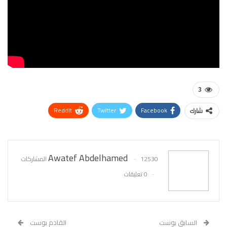
3
ReddIt
Twitter
Facebook
شارك
WhatsApp
Pinterest
البريد الإلكتروني
Awatef Abdelhamed
12530 المشاركات
0 تعليقات
السابق بوست
القادم بوست