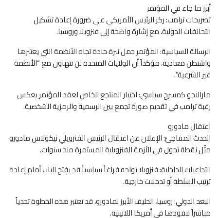
أبرز ما جاء في المؤتمر
تصريحات ترامب: ركز الرئيس الأمريكي على ضرورة إعادة تشكيل
التحالفات الدولية، مع إشارة واضحة إلى فنزويلا وروسيا.
الرسالة السياسية: المؤتمر حمل نبرة حادة تجاه الأنظمة التي يعتبرها
واشنطن معادية، مؤكداً أن الولايات المتحدة لن تتهاون مع “الأنظمة
غير الشرعية”.
مارالاجو كمسرح سياسي: اختيار المنتجع الخاص لعقد المؤتمر يعكس
رغبة ترامب في تقديم صورة تجمع بين الرسمية والرمزية الشخصية.
اعتقال مادورو
الحدث المفاجئ: الإعلان عن اعتقال الرئيس الفنزويلي نيكولاس مادورو
مثّل نقطة تحول في الأزمة الفنزويلية المستمرة منذ سنوات.
التداعيات الداخلية: فنزويلا تواجه فراغاً سياسياً قد يفتح الباب أمام إعادة
ترتيب السلطة أو تدخلات خارجية.
البعد الدولي: روسيا، الحليف الأبرز لمادورو، قد تعتبر هذه الخطوة تحدياً
مباشراً لنفوذها في أمريكا اللاتينية.