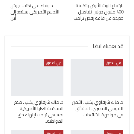
بارتفاع البيت الأبيض وتكلفة
د.وفاء علي تكتب : جيش
400 مليون دولار.. تفاصيل
الأحلام الأمريكى يستعد إلى
جديدة عن قاعة رقص ترامب
أين
قد يعجبك ايضا
في العمق
في العمق
د. ماك شرقاوي يكتب : الأمن
د. ماك شرقاوي يكتب : حكم
القومي المصري.. الحقائق
المحكمة العليا الأمريكية
في مواجهة الشائعات
بمسعى ترامب لإنهاء حق
المواطنة…
في العمق
في العمق