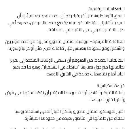
الانعكاسات الإقليمية
الشرق الأوسط وشمال أفريقيا: رغم أن الحدث بعيد جغرافياً، إلا أن
الفيديو أشار إلى ارتباطات غير مباشرة مع مصر والسودان، خصوصاً في
ظل التنافس الدولي على النفوذ في المنطقة.
العلاقات الأمريكية–الروسية: اعتقال مادورو قد يزيد من حدة التوتر بين
واشنطن وموسكو، ما ينعكس على ملفات أخرى مثل أوكرانيا وسوريا.
التحالفات الجديدة: من المتوقع أن تسعى الولايات المتحدة إلى تعزيز
تحالفاتها مع دول تعتبرها “شركاء في الاستقرار”، وهو ما قد يفتح
الباب أمام تفاهمات جديدة في الشرق الأوسط.
قراءة استراتيجية
رسالة القوة: واشنطن أرادت عبر هذا المؤتمر أن تؤكد قدرتها على فرض
إرادتها خارج حدودها.
اختبار لموسكو: اعتقال مادورو يشكل اختباراً لمدى استعداد روسيا
للدفاع عن حلفائها في مناطق بعيدة عن حدودها المباشرة.