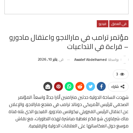
في العمق
فيديو
مؤتمر ترامب في مارالاجو واعتقال مادورو
– قراءة في التداعيات
في
يناير 10, 2026
بواسطة
Awatef Abdelhamed
3
شارك
شهدت الساحة الدولية حدثين متزامنين أثارا جدلاً واسعاً: المؤتمر
الصحفي للرئيس الأمريكي دونالد ترامب في منتجع مارالاجو، والإعلان
عن اعتقال الرئيس الفنزويلي نيكولاس مادورو. الفيديو الذي بثته قناة
ماك شرقاوي شو قدّم تغطية مباشرة لهذه التطورات، مع نقاش
موسع حول انعكاساتها على العلاقات الدولية والإقليمية.