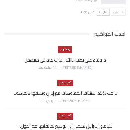
السابق
التالي
1 من 3٬704
احدث المواضيع
مقالات
د. وفاء علي تكتب: ياالله.. فازت غزة فى ميتشجن
AWATEF ABDELHAMED
14 ساعة منذ
أخر الأخبار
ترامب يؤكد استئناف المفاوضات مع إيران ويصفها بالفرصة…
AWATEF ABDELHAMED
يومين منذ
أخر الأخبار
نتنياهو: إسرائيل تسعى إلى توسيع تحالفاتها مع الدول…