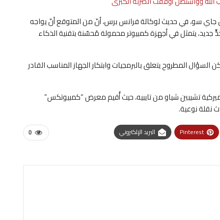
الله وواشنطن أوقفت الضربة الكبرى
ان جاي سو، في حديث لوكالة فرانس برس، أنّ من المتوقع أنّ يواجه
ٍّ جديد، يتمثل في أجهزة كمبيوتر محمولة مُحسّنة بتقنية الذكاء
كن السؤال المطروح يتعلق بالبرمجيات وابتكار الجهاز المناسب القادر
أميركية تشيبين شياو من تايبيه، حيث أُقيم معرض “كمبيوتكس”
Pinterest
البريد الإلكتروني
0