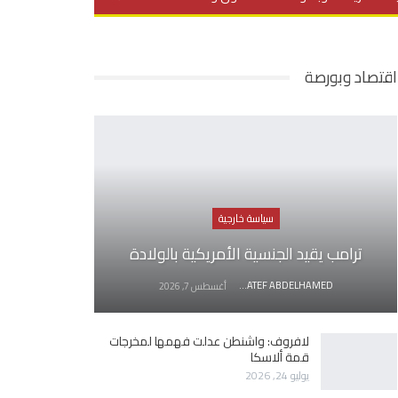
يديو
في العمق
منوعات
اقتصاد وبورصة
سياسة خارجية
ترامب يقيد الجنسية الأمريكية بالولادة
AWATEF ABDELHAMED
أغسطس 7, 2026
لافروف: واشنطن عدلت فهمها لمخرجات
قمة ألاسكا
يوليو 24, 2026