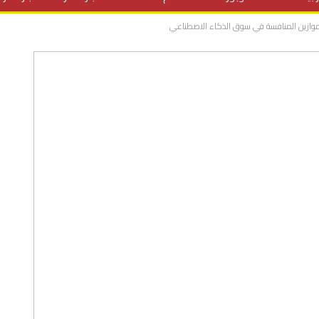
 موازين المنافسة في سوق الذكاء الاصطناعي
المنح الدراسية
مقالات
علوم وتكنولوجيا
فيديوهات
ف