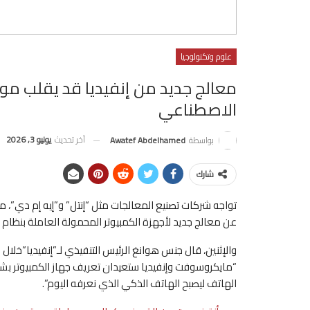
علوم وتكنولوجيا
معالج جديد من إنفيديا قد يقلب مو
الاصطناعي
آخر تحديث
يونيو 3, 2026
بواسطة
Awatef Abdelhamed
شارك
تواجه شركات تصنيع المعالجات مثل “إنتل” و”إيه إم دي”، من
عن معالج جديد لأجهزة الكمبيوتر المحمولة العاملة بنظام 
والإثنين، قال جنس هوانغ الرئيس التنفيذي لـ”إنفيديا”خلال
“مايكروسوفت وإنفيديا ستعيدان تعريف جهاز الكمبيوتر بش
الهاتف ليصبح الهاتف الذكي الذي نعرفه اليوم”.