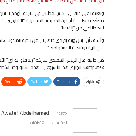
بري أنقذ بيروت من القصف.. كواليس وساطة سرية بين حزب 
وتعليقا على ذلك، رأى كبير المحلّلين في شركة “أومديا” لي
مصنّعو معالجات أجهزة الكمبيوتر المحمولة “التقليديين” تحد
الاصطناعي من “إنفيديا”.
وأضاف أنّ “إنتل وإيه إم دي جاهزتان من ناحية المكوّنات، ل
على تلبية توقعات المستهلكين”.
من جانيه، قال الرئيس التنفيذي لشركة “زيد فلو ايه آي” ال
Computex التجاري هذا الأسبوع، إن هذه التكنولوجيا ستُحدث نقلة نوعية.
ReddIt
Twitter
Facebook
شارك
Awatef Abdelhamed
12570
المشاركات
0 تعليقات