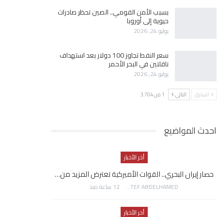
بسبب الأمن القومي.. الصين تحظر صادرات
حيوية إلى أوروبا
يوليو 24, 2026
سعر النفط تجاوز 100 دولار بعد استهداف
ناقلتين في البحر الأحمر
يوليو 24, 2026
السابق
التالي
1 من 3٬704
احدث المواضيع
أخر الأخبار
حصار إيران البحري.. القوات الأميركية تعترض المزيد من…
AWATEF ABDELHAMED
12 ساعة منذ
أخر الأخبار