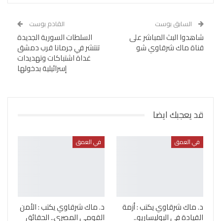
السابق بوست
القادم بوست
شاهدوا البث المباشر على
السلطات السورية الجديدة
قناة ماك شرقاوي شو
تنتشر في جرمانا قرب دمشق
غداة اشتباكات وتهديدات
إسرائيلية بدخولها
قد يعجبك ايضا
في العمق
في العمق
د. ماك شرقاوي يكتب : أزمة
د. ماك شرقاوي يكتب : الأمن
القيادة في البوليساريو..
القومي المصري.. الحقائق