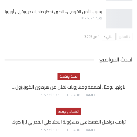
بسبب الأمن القومي.. الصين تحظر صادرات حيوية إلى أوروبا
يوليو 24, 2026
السابق
التالي
1 من 3٬705
احدث المواضيع
صحة وتغذية
ناولها يوميًا.. أطعمة ومشروبات تقلل من هرمون الكورتيزول…
AWATEF ABDELHAMED
11 ساعة منذ
اقتصاد وبورصة
ترامب يواصل الضغط على مسؤولة الاحتياطي الفدرالي ليزا كوك
AWATEF ABDELHAMED
11 ساعة منذ