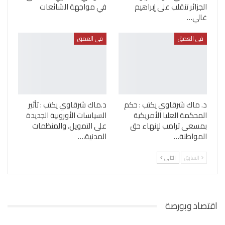
الجزائر تنقلب على إبراهيم
في مواجهة الشائعات
غالي…
في العمق
في العمق
د. ماك شرقاوي يكتب : حكم
د.ماك شرقاوي يكتب : تأثير
المحكمة العليا الأمريكية
السياسات الأوروبية الجديدة
بمسعى ترامب لإنهاء حق
على التمويل، والمنظمات
المواطنة…
المدنية،…
السابق
التالي
اقتصاد وبورصة