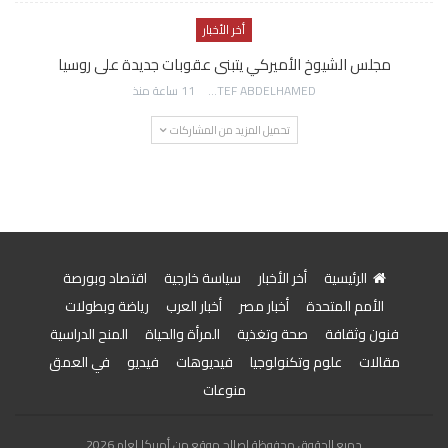
أخر الأخبار
مجلس الشيوخ الأميركي يتبنى عقوبات جديدة على روسيا
AWATEF ABDELHAMED
11 ساعة منذ
تحميل المزيد من المشاركات
الرئيسية
أخر الأخبار
سياسة خارجية
اقتصاد وبورصة
الأمم المتحدة
أخبار مصر
أخبار العرب
رياضة وبطولات
فنون وثقافة
صحة وتغذية
المرأة والحياة
المنح الدراسية
مقالات
علوم وتكنولوجيا
فيديوهات
فيديو
في العمق
منوعات
جميع الحقوق محفوظة لصالح موقع من أمريكا لعام 2026