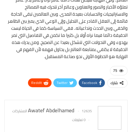
تملؤه الأخبار والصور والعناوين وعالم آخر تتحرك فيه المصالح
والاستراتيجيات والحسابات بعيدة المدى. وبين العالمين تبقى الحاجة
قائمة إلى العقل القادر على التحليل وإلى الوعي الذي يميز بين الظاهر
والخفي وبين الحدث وتداعياته.. ففي السياسة كما في الحياة ليست
الحقيقة دائما فيما نراه أولا بل كثيرا ما تكمن في التفاصيل التي تمر
بهدوء وفي التحولات التي تتشكل بعيدا عن الضجيج. ومن يدرك هذه
الحقيقة لا يكتفي بمتابعة العالم بل يحاول فهمه لأن الفهم في
النهاية هو الخطوة الأولى نحو صناعة المستقبل.
75
ReddIt
Twitter
Facebook
شارك
WhatsApp
Pinterest
البريد الإلكتروني
Awatef Abdelhamed
12635 المشاركات
0 تعليقات