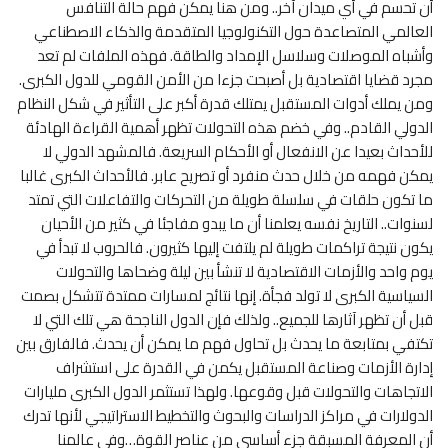
أن تحسم في أي ميدان آخر.. ومن هنا يمكن فهم حالة التنافس
العالمي المتصاعدة حول التكنولوجيا المتقدمة والذكاء الاصطناعي
وأشباه الموصلات وسلاسل الإمداد والطاقة. فهذه الملفات لم تعد
مجرد قضايا اقتصادية بل أصبحت جزءا من الأمن القومي للدول الكبرى.
ومن يملك أدوات المستقبل يمتلك قدرة أكبر على التأثير في شكل النظام
الدولي القادم.. وفي خضم هذه التحولات تظهر أهمية القراءة الهادئة
للأحداث بعيدا عن الانفعال أو الأحكام السريعة. فالمشهد الدولي لا
يمكن فهمه من خلال حدث منفرد أو تصريح عابر. فالأحداث الكبرى غالبا
ما تكون حلقات في سلسلة طويلة من التحركات والتفاعلات التي تمتد
لسنوات.. التاريخ نفسه يعلمنا أن ما يبدو مفاجئا في كثير من الأحيان
يكون نتيجة تراكمات طويلة لم يلتفت إليها كثيرون. فالحروب لا تبدأ في
يوم واحد والأزمات الاقتصادية لا تنشأ بين ليلة وضحاها والتحولات
السياسية الكبرى لا تولد فجأة. إنها نتائج لمسارات ممتدة تتشكل بصمت
قبل أن تظهر آثارها للجميع.. ولذلك فإن الدول الناجحة هي تلك التي لا
تكتفي بمتابعة ما يحدث بل تحاول فهم ما يمكن أن يحدث. فالفارق بين
إدارة الأزمات وصناعة المستقبل يكمن في القدرة على استشراف
الاتجاهات والتحولات قبل وقوعها. ولهذا تستثمر الدول الكبرى مليارات
الدولارات في مراكز الدراسات والبحوث والتخطيط الاستراتيجي لأنها تدرك
أن المعرفة المسبقة جزء أساسي من عناصر القوة…وفي عالمنا