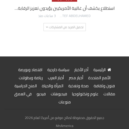
استطلاع يكشف أن غالبية الأمريكيين يؤيدون تعزيز الرقابة…
AWATEF ABDELHAMED
3 ساعات منذ
تحميل المزيد من المشاركات
الرئيسية
أخر الأخبار
سياسة خارجية
اقتصاد وبورصة
الأمم المتحدة
أخبار مصر
أخبار العرب
رياضة وبطولات
فنون وثقافة
صحة وتغذية
المرأة والحياة
المنح الدراسية
مقالات
علوم وتكنولوجيا
فيديوهات
فيديو
في العمق
منوعات
جميع الحقوق محفوظة لصالح موقع من أمريكا لعام 2026
MnAmerica