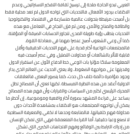
العربي تبدو الحاجة ملحة إلى ترسيخ ثقافة التفكير الاستراتيجي وعدم
الاكتفاء بردود الأفعال. فالتحديات التي تواجه الدول لم تعد محلية فقط
بل أصبحت مرتبطة بتحولات عالمية متسارعة في الاقتصاد والتكنولوجيا
والطاقة والمناخ والأمن. ومن ثم فإن النجاح في التعامل مع هذه
التحديات يتطلب رؤية طويلة المدى تتجاوز الحسابات الضيقة أو المؤقتة.
كما أن وعي الشعوب أصبح عنصرا مهما في معادلة القوة.
فالمجتمعات الواعية أكثر قدرة على فهم التحديات الحقيقية وأقل
قابلية للتأثر بالشائعات أو محاولات التضليل. وفي عصر أصبحت فيه
المعلومة سلاحًا مؤثرا بات الوعي خط الدفاع الأول عن استقرار الدول
وقدرتها على مواجهة الضغوط.. ولا يعني الحديث عن العالم الذي يدار
وجود مؤامرة دائمة خلف كل حدث، كما يتصور البعض. فالعلاقات
الدولية أعقد من هذه النظرة المبسطة. لكنها تعني أن المصالح تظل
المحرك الرئيسي لكثير من السياسات والقرارات وأن فهم هذه المصالح
يساعد على قراءة المشهد بصورة أكثر واقعية وموضوعية.. إن أخطر ما
يمكن أن تواجهه المجتمعات هو الاكتفاء بمشاهدة الأحداث دون
محاولة فهم خلفياتها. فالمتابعة وحدها لا تكفي والمعرفة السطحية
لا تصنع وعيا حقيقيا. أما القراءة المتعمقة فهي التي تمكن الإنسان
من إدراك الترابط بين الوقائع وفهم الاتجاهات الكبرى التي تشكل
العالم.. وفي النهاية سيظل هناك دائما عالم نراه وعالم يدار. عالم