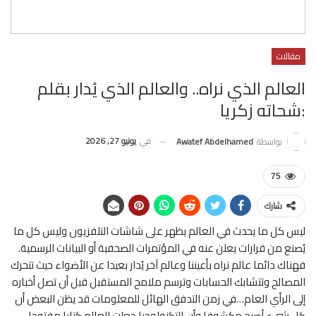
مقالات
العالم الذي نراه.. والعالم الذي يُدار بقلم
:شحاته زكريا
في
يونيو 27, 2026
بواسطة
Awatef Abdelhamed
75
شارك
ليس كل ما يحدث في العالم يظهر على شاشات التلفزيون وليس كل ما
يُصنع من قرارات يعلن عنه في المؤتمرات الصحفية أو البيانات الرسمية.
فهناك دائما عالم نراه بأعيننا وعالم آخر يُدار بعيدا عن الأضواء حيث تتحرك
المصالح وتتشابك الحسابات وترسم ملامح المستقبل قبل أن تصل أخباره
إلى الرأي العام…في زمن التدفق الهائل للمعلومات قد يظن البعض أن
كل شيء أصبح مكشوفا وأن التكنولوجيا جعلت العالم كتابا مفتوحا