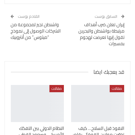
السابق بوست
القادم بوست
إيران تعلن ضرب أهداف
واشنطن تجيز لمجموعة من
مرتبطة بواشنطن والبحرين
الشركات الوصول إلى نموذج
تقول إنها تعرضت لهجوم
“ميثوس” من أنثروبيك
بمسيرات
قد يعجبك ايضا
مقالات
مقالات
النفوذ قبل السلاح… كيف
النظام الدولي بين التفكك
تغيّرت موازين القوة؟ .. بقلم:
الأمريكي وصعود القطب