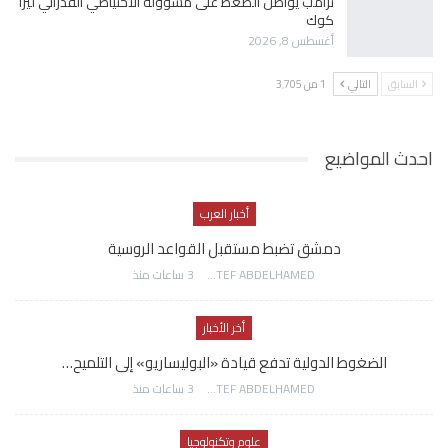
ترامب يواصل الضغط على مسؤولة الاحتياطي الفدرالي ليزا
كوك
أغسطس 8, 2026
السابق
التالي
1 من 3٬705
احدث المواضيع
أخبار العرب
دمشق تضبط مستقبل القواعد الروسية
AWATEF ABDELHAMED
3 ساعات منذ
أخر الأخبار
الضغوط الدولية تدفع قيادة «البوليساريو» إلى التلميح…
AWATEF ABDELHAMED
3 ساعات منذ
علوم وتكنولوجيا