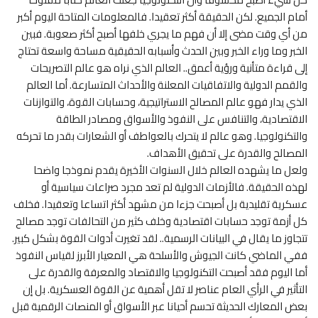
أمام الجميع. لكن الحقيقة أكثر تعقيدا. فالمعلومات المتاحة اليوم أكبر
من أي وقت مضى إلا أن فهم ما يجري خلفها أصبح أكثر صعوبة. فبين
الخبر وما وراء الخبر وبين الحدث وأسبابه الحقيقية مساحة واسعة تحتاج
إلى قراءة متأنية ورؤية أعمق.. العالم الذي نراه هو عالم التصريحات
والقمم الدولية والاتفاقيات المعلنة والأحداث المتسارعة. أما العالم
الذي يدار فهو عالم المصالح الاستراتيجية، وحسابات القوة، والتوازنات
الاقتصادية، والتنافس على النفوذ والأسواق ومصادر الطاقة
والتكنولوجيا. وهو عالم لا يتحرك بالعواطف أو الشعارات بقدر ما تحركه
المصالح والقدرة على تحقيق الأهداف.
ولعل ما يشهده العالم خلال السنوات الأخيرة يقدم نموذجا واضحا
لهذه الحقيقة. فالأزمات الدولية لم تعد مجرد صراعات سياسية أو
عسكرية تقليدية بل أصبحت جزءا من مشهد أكثر اتساعا وتعقيدا. فخلف
كل أزمة توجد حسابات اقتصادية وخلف كثير من التحالفات توجد مصالح
تتجاوز ما يقال في البيانات الرسمية.. لقد تغيرت أدوات القوة بشكل كبير.
ففي الماضي كانت الجيوش والأسلحة هي المعيار الأبرز لقياس النفوذ
أما اليوم فقد أصبحت التكنولوجيا والاقتصاد والمعرفة والقدرة على
التأثير في الرأي العام عناصر لا تقل أهمية عن القوة العسكرية. بل إن
بعض المعارك الحديثة تحسم أحيانا عبر الأسواق أو المنصات الرقمية قبل