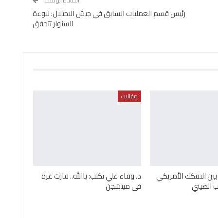
القادم بوست
رئيس قسم العمليات السابق في جيش الاحتلال: نبوءة
السنوار تتحقق
مقالات
 بين التفكك الأمريكي
د. وفاء علي تكتب: ياالله.. فازت غزة
 الصيني
فى ميتشجن