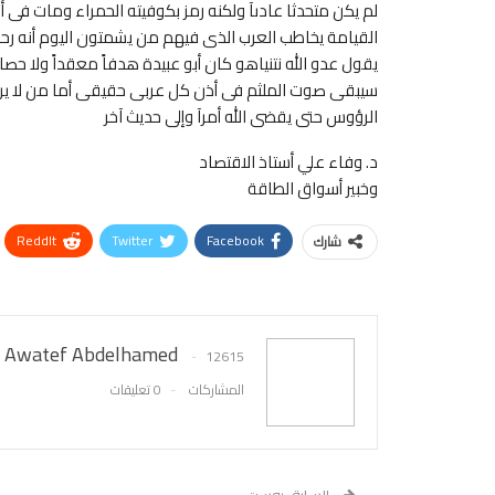
لم يكن متحدثا عادىآ ولكنه رمز بكوفيته الحمراء ومات فى 
القيامة يخاطب العرب الذى فيهم من يشمتون اليوم أنه رحل 
يقول عدو الله نتنياهو كان أبو عبيدة هدفاً معقداً ولا حصان
سيبقى صوت الملثم فى أذن كل عربى حقيقى أما من لا ي
الرؤوس حتى يقضى الله أمرآ وإلى حديث آخر
د. وفاء علي أستاذ الاقتصاد
وخبير أسواق الطاقة
ReddIt
Twitter
Facebook
شارك
Awatef Abdelhamed
12615
المشاركات
0 تعليقات