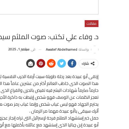
مقالات
د. وفاء علي تكتب: صوت الملثم سي
في
سبتمبر 1, 2025
بواسطة
Awatef Abdelhamed
شارك
إرتقى أبو عبيدة بعد رحلة طويلة سببت أزمة الحرب النفسية ل
هذا الصوت الذى خاطب العالم أكثر من عشرين عاماً هذا ال
حازماً صارماً شهادات البشر فيه تفيض بالحزن والفراغ الذى
تعجز الكلمات عن الوصف فهو شخص إرتبطت به ذاكرة الأجي
يحترم الجهاد فهو ليس غياب شخص وإنما غياب رمز صوت هز
أثرك سيبقى ياأبو عبيدة مهما مر الزمان ،
حمل خبر إستشهاد الملثم فرحة لإسرائيل التى تراه إنجاز عجز
أبو عبيدة إبن چباليا الذى إستشهد مع عائلته بأكملها مع أن