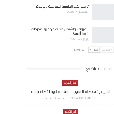
ترامب يقيد الجنسية الأمريكية بالولادة
أغسطس 7, 2026
لافروف: واشنطن عدلت فهمها لمخرجات
قمة ألاسكا
يوليو 24, 2026
السابق
التالي
1 من 3٬705
احدث المواضيع
أخبار العرب
لبنان يوقف ضابطا سوريا سابقا مطلوبا لقضاء بلاده
AWATEF ABDELHAMED
ساعة واحدة منذ
أخر الأخبار