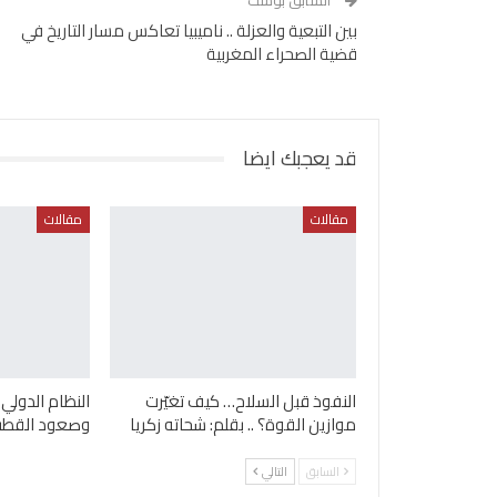
السابق بوست
بين التبعية والعزلة .. ناميبيا تعاكس مسار التاريخ في
قضية الصحراء المغربية
قد يعجبك ايضا
مقالات
مقالات
النفوذ قبل السلاح… كيف تغيّرت
النظام الدولي
موازين القوة؟ .. بقلم: شحاته زكريا
وصعود القطب
السابق
التالي