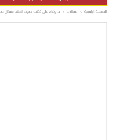
الصفحة الرئيسية
مقالات
د. وفاء علي تكتب: صوت الملثم سيظل صا
صحة وتغذية
المرأة والحياة