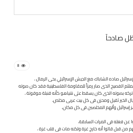
ظل صادحآ
8
إسرائيل صاده الشاباك مع الجيش الإسرائيلي بحى الرمال ،
ملثم الفصيح الذى صار رمزاً للمقاومة الفلسطينية فقد كان صوته
 تركه بصوته الذى كان يسقط على نتنياهو كأنه قنبلة موقوتة ،
ال الخير ثقيل ومحزن فى كل بيت عربى مخلص،
 إسرائيل وألهم المخلصين فى كل مكان،
وا عن فعله فى المرات السابقة،
هم من قبل قالوا أنه خارج غزة ولكنه مات فى قلب غزة ،