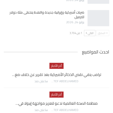
ضربات أميركية وإيرانية جديدة والنفط يتخطى مئة دولار
للبرميل
يوليو 24, 2026
السابق
التالي
1 من 3٬704
احدث المواضيع
أخر الأخبار
ترامب ينفي نقص الذخائر الأميركية بعد تقرير عن خلاف مع…
AWATEF ABDELHAMED
ساعتين منذ
أخر الأخبار
منظمة الصحة العالمية تدعو لتعزيز مواجهة إيبولا في…
AWATEF ABDELHAMED
ساعتين منذ