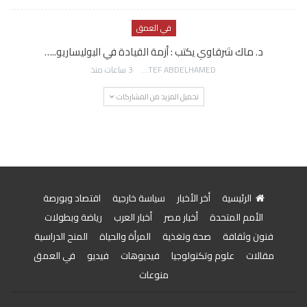
في العمق
د. ماك شرقاوي يكتب : أزمة القيادة في البوليساريو..…
AWATEF ABDELHAMED
3 ساعات منذ
تحميل المزيد من المشاركات
الرئيسية
أخر الأخبار
سياسة خارجية
اقتصاد وبورصة
الأمم المتحدة
أخبار مصر
أخبار العرب
رياضة وبطولات
فنون وثقافة
صحة وتغذية
المرأة والحياة
المنح الدراسية
مقالات
علوم وتكنولوجيا
فيديوهات
فيديو
في العمق
منوعات