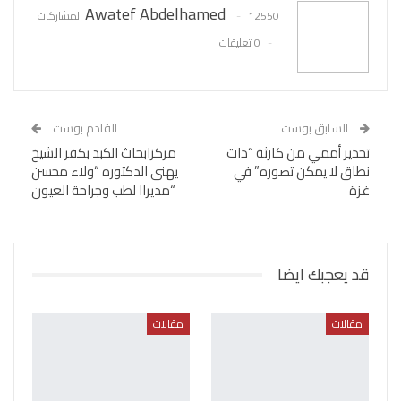
Awatef Abdelhamed
12550 المشاركات
0 تعليقات
السابق بوست
القادم بوست
تحذير أممي من كارثة “ذات
مركزابحاث الكبد بكفر الشيخ
نطاق لا يمكن تصوره” في
يهنى الدكتوره “ولاء محسن
غزة
“مديراا لطب وجراحة العيون
قد يعجبك ايضا
مقالات
مقالات