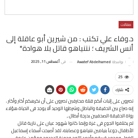
مقالات
د.وفاء علي تكتب : من شيرين أبو عاقلة إلى
أنس الشريف ؛ نتنياهو قاتل بلا هوادة*
في
أغسطس 11, 2025
بواسطة
Awatef Abdelhamed
25
شارك
تصرون على إثبات أنكم قتلة محترفين تصرون على أن نكرهكم أكثر وأكثر ،
إنه صراع بين الحقيقة والباطل وشرطها الوحيد ألا يوجد فى الحياة هؤلاء
رواة الحقيقة الصحفيين بدرجة أبطال ,
لم يختلفوا الجوع فى غزة وإنما كانوا شهود عيان على نازية قاتل
الأطفال جوعآ بنيامين نتنياهو وعصابته، لقد أصبحت أسماء إسماعيل
الغول ومحمد قريقع وأحمد اللوح وحمزة الدحدوح ومؤمن عليوة