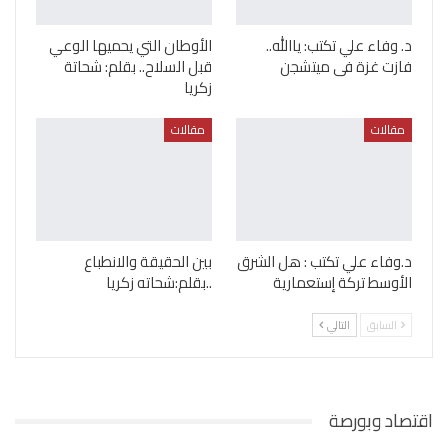
د. وفاء علي تكتب: ياالله..
الأوطان التي يحميها الوعي
فازت غزة فى ميتشجن
قبل السلاح.. بقلم: شحاتة
زكريا
مقالات
مقالات
د.وفاء علي تكتب : هل الشرق
بين الحقيقة والانطباع
الأوسط تركة إستعمارية
..بقلم:شحاته زكريا
السابق
التالي
اقتصاد وبورصة