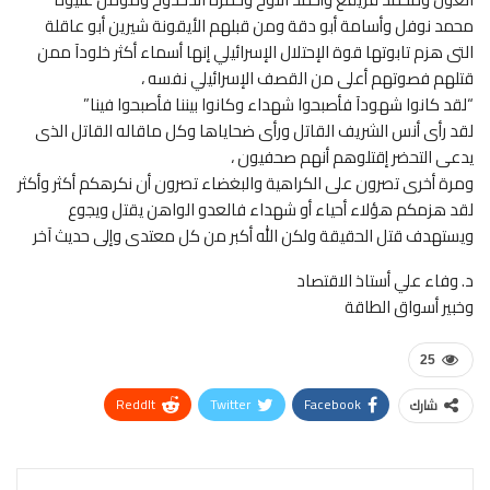
محمد نوفل وأسامة أبو دقة ومن قبلهم الأيقونة شيرين أبو عاقلة
التى هزم تابوتها قوة الإحتلال الإسرائيلي إنها أسماء أكثر خلودآ ممن
قتلهم فصوتهم أعلى من القصف الإسرائيلي نفسه ،
“لقد كانوا شهودآ فأصبحوا شهداء وكانوا بيننا فأصبحوا فينا”
لقد رأى أنس الشريف القاتل ورأى ضحاياها وكل ماقاله القاتل الذى
يدعى التحضر إقتلوهم أنهم صحفيون ،
ومرة أخرى تصرون على الكراهية والبغضاء تصرون أن نكرهكم أكثر وأكثر
لقد هزمكم هؤلاء أحياء أو شهداء فالعدو الواهن يقتل ويجوع
ويستهدف قتل الحقيقة ولكن الله أكبر من كل معتدى وإلى حديث آخر
د. وفاء علي أستاذ الاقتصاد
وخبير أسواق الطاقة
25
ReddIt
Twitter
Facebook
شارك
WhatsApp
Pinterest
البريد الإلكتروني