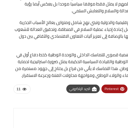
ن المهم لا يمثل فقط موقفا سياسيا موحدا بل يعكس أيضا رؤية
الة والسلام والتعايش السلمي.
قليمية والدولية وتبني نهج شامل ومتوازن يعالج الأسباب الجذرية
ل إعادة إحياء عملية السلام في المنطقة، وتحقيق العدالة للشعوب
 بالإضافة إلى تعزيز آليات التعاون الاقتصادي والثقافي بين دول
أهمية قصوى للتماسك الداخلي والوحدة الوطنية كخط دفاع أول في
طنية والقيادة السياسية الحكيمة يمثل ضرورة استراتيجية لحماية
ن. هذا التماسك لا يأتي من فراغ بل يحتاج إلى جهود مستمرة من
ء والولاء الوطني ومواجهة محاولات الفتنة وزعزعة الاستقرار.
Pinterest
البريد الإلكتروني
11