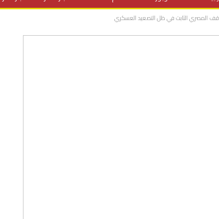
لموقف المصري الثابت في ظل التصعيد العسكري
المنح الدراسية
مقالات
علوم وتكنولوجيا
فيديوهات
ف