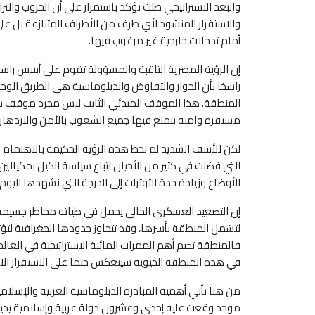
والبعد الاستراتيجي ظلت تؤكد باستمرار على أن الحروب والنز
والاستقرار المنشود لأي طرف من الأطراف المتنازعة بل ع
أمام تدخلات خارجية غير مرغوب فيها.
إن الرؤية المصرية الثاقبة والمسؤولة تقوم على أسس راسخة
راسخا بأن الحوار والتفاوض والدبلوماسية هي الطريق الوح
المنطقة. هذا الموقف المبدئي الثابت ليس مجرد موقف سي
مستقرة وآمنة تتمتع فيها جميع الشعوب بالأمن والازدهار 
لكن للأسف الشديد لم تحظ هذه الرؤية الحكيمة بالاهتمام
التي فضلت في كثير من الأحيان اتباع سياسة الكيل بمكيال
الأوضاع وزيادة حدة التوترات إلى الدرجة التي نشهدها اليوم.
إن التصعيد العسكري الحالي يحمل في طياته مخاطر جسيمة لا 
لتشمل المنطقة بأسرها، وقد تتجاوز حدودها الجغرافية لتؤثر
فالمنطقة تضم أهم الممرات المائية الاستراتيجية في العال
في هذه المنطقة الحيوية سينعكس حتما على الاستقرار ال
من هنا تأتي أهمية المبادرة الدبلوماسية العربية والإسلام
موحد وقعت عليه إحدى وعشرون دولة عربية وإسلامية يدي