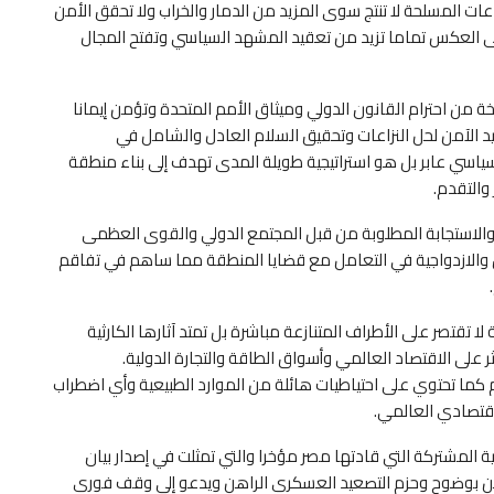
اعات المسلحة لا تنتج سوى المزيد من الدمار والخراب ولا تحقق الأمن
لى العكس تماما تزيد من تعقيد المشهد السياسي وتفتح المجال
 من احترام القانون الدولي وميثاق الأمم المتحدة وتؤمن إيمانا
يد الآمن لحل النزاعات وتحقيق السلام العادل والشامل في
اسي عابر بل هو استراتيجية طويلة المدى تهدف إلى بناء منطقة
والتقدم.
 والاستجابة المطلوبة من قبل المجتمع الدولي والقوى العظمى
ين والازدواجية في التعامل مع قضايا المنطقة مما ساهم في تفاقم
تقتصر على الأطراف المتنازعة مباشرة بل تمتد آثارها الكارثية
 على الاقتصاد العالمي وأسواق الطاقة والتجارة الدولية.
م كما تحتوي على احتياطيات هائلة من الموارد الطبيعية وأي اضطراب
اقتصادي العالمي.
ية المشتركة التي قادتها مصر مؤخرا والتي تمثلت في إصدار بيان
ن بوضوح وحزم التصعيد العسكري الراهن ويدعو إلى وقف فوري