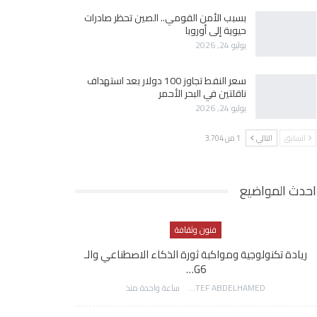
بسبب الأمن القومي.. الصين تحظر صادرات
حيوية إلى أوروبا
يوليو 24, 2026
سعر النفط تجاوز 100 دولار بعد استهداف
ناقلتين في البحر الأحمر
يوليو 24, 2026
السابق
التالي
1 من 3٬704
احدث المواضيع
فنون وثقافة
ريادة تكنولوجية ومواكبة ثورة الذكاء الاصطناعي والـ
G6…
AWATEF ABDELHAMED
ساعة واحدة منذ