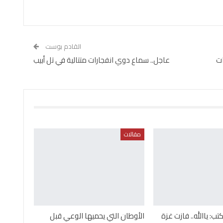
القادم بوست
ات
عاجل.. سماع دوي انفجارات متتالية في تل أبيب
مقالات
تب: ياالله.. فازت غزة
الأوطان التي يحميها الوعي قبل