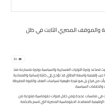
مية والموقف المصري الثابت في ظل
11
تتصاعد وتيرة التوترات العسكرية والسياسية بوتيرة متسارعة منذ
رب إقليمية واسعة النطاق قد تؤدي إلى كارثة إنسانية واقتصادية
م يأت من فراغ بل هو نتيجة طبيعية لسياسات العنف والقوة المفرطة
 والخلافات السياسية.
ذرت في مناسبات عديدة ومن خلال قنوات دبلوماسية متنوعة من
لإقليمية المعقدة. الدبلوماسية المصرية التي تتسم بالحكمة