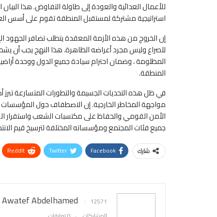
للأعمال العدائية والعودة إلى طاولة التفاوض. هذا البيا
استراتيجية مشتركة لمستقبل المنطقة تقوم على أسس العد
إن الخروج من هذه الأزمة المعقدة يتطلب تضافر الجهود الإ
للصراع وليس مجرد أعراضه الظاهرة. هذا النهج يجب أن يشم
المظلومة ، وضمان احترام سيادة جميع الدول ووحدة أراضيها
المنطقة.
في ظل هذه التحديات الجسيمة والتطورات المتسارعة تبرز 
مواجهة المخاطر الخارجية. إن الاصطفاف حول المؤسسات الو
الأمن القومي والحفاظ على مكتسبات الشعب واستقرار الوط
جميع فئات المجتمع ومؤسساته المختلفة لترسيخ قيم الانتما
ReddIt
Twitter
Facebook
شارك
Awatef Abdelhamed
12571
المشاركات
0 تعليقات