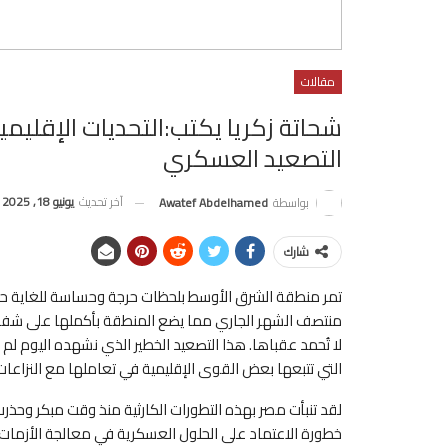
مقالات
شحاتة زكريا يكتب:التحديات الإقلي
التصعيد العسكري
آخر تحديث
يونيو 18, 2025
بواسطة
Awatef Abdelhamed
شارك
تمر منطقة الشرق الأوسط بلحظات حرجة وحساسة للغاية حيث 
منتصف الشهر الجاري مما يضع المنطقة بأكملها على شفا ح
لا تُحمد عقباها. هذا التصعيد الخطير الذي نشهده اليوم ل
التي تتبعها بعض القوى الإقليمية في تعاملها مع النزاعات
لقد تنبأت مصر بهذه التطورات الكارثية منذ وقت مبكر وح
خطورة الاعتماد على الحلول العسكرية في معالجة الأزمات ا