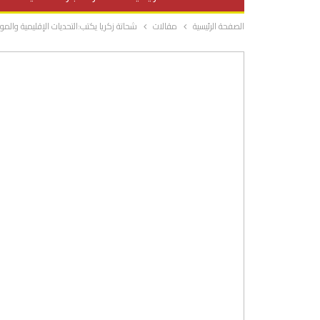
الصفحة الرئيسية
مقالات
شحاتة زكريا يكتب:التحديات الإقليمية وا
صحة وتغذية
المرأة والحياة