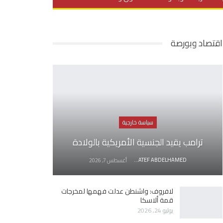
يديو
في العمق
منوعات
اقتصاد وبورصة
سياسة خارجية
ترامب يقيد الجنسية الأمريكية بالولادة
AWATEF ABDELHAMED
أغسطس 7, 2026
لافروف: واشنطن عدلت فهمها لمخرجات
قمة ألاسكا
يوليو 24, 2026