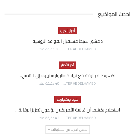
احدث المواضيع
أخبار العرب
دمشق تضبط مستقبل القواعد الروسية
AWATEF ABDELHAMED
36 دقيقة منذ
أخر الأخبار
الضغوط الدولية تدفع قيادة «البوليساريو» إلى التلميح…
AWATEF ABDELHAMED
40 دقيقة منذ
علوم وتكنولوجيا
استطلاع يكشف أن غالبية الأمريكيين يؤيدون تعزيز الرقابة…
AWATEF ABDELHAMED
42 دقيقة منذ
تحميل المزيد من المشاركات