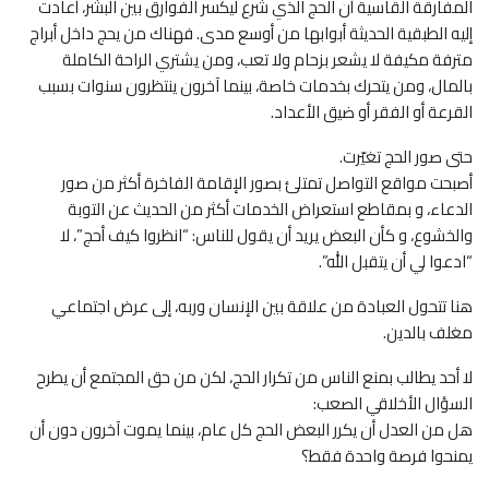
المفارقة القاسية أن الحج الذي شُرع ليكسر الفوارق بين البشر، أعادت
إليه الطبقية الحديثة أبوابها من أوسع مدى. فهناك من يحج داخل أبراج
مترفة مكيفة لا يشعر بزحام ولا تعب، ومن يشتري الراحة الكاملة
بالمال، ومن يتحرك بخدمات خاصة، بينما آخرون ينتظرون سنوات بسبب
القرعة أو الفقر أو ضيق الأعداد.
حتى صور الحج تغيّرت.
أصبحت مواقع التواصل تمتلئ بصور الإقامة الفاخرة أكثر من صور
الدعاء، و بمقاطع استعراض الخدمات أكثر من الحديث عن التوبة
والخشوع، و كأن البعض يريد أن يقول للناس: “انظروا كيف أحج”، لا
“ادعوا لي أن يتقبل الله”.
هنا تتحول العبادة من علاقة بين الإنسان وربه، إلى عرض اجتماعي
مغلف بالدين.
لا أحد يطالب بمنع الناس من تكرار الحج، لكن من حق المجتمع أن يطرح
السؤال الأخلاقي الصعب:
هل من العدل أن يكرر البعض الحج كل عام، بينما يموت آخرون دون أن
يمنحوا فرصة واحدة فقط؟