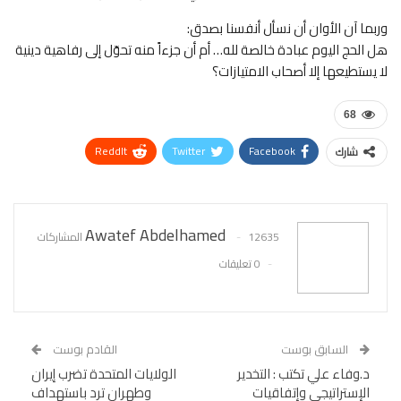
وربما آن الأوان أن نسأل أنفسنا بصدق:
هل الحج اليوم عبادة خالصة لله… أم أن جزءاً منه تحوّل إلى رفاهية دينية
لا يستطيعها إلا أصحاب الامتيازات؟
68
ReddIt
Twitter
Facebook
شارك
WhatsApp
Pinterest
البريد الإلكتروني
Awatef Abdelhamed
12635 المشاركات
0 تعليقات
السابق بوست
القادم بوست
د.وفاء علي تكتب : التخدير
الولايات المتحدة تضرب إيران
الإستراتيجى وإتفاقيات
وطهران ترد باستهداف