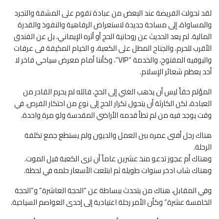
لقد تحولت الفريضة عند البعض من عبادة تقوم على المشقة والتجرد
والمساواة، إلى مساحة جديدة لاستعراض الرفاهية والنفوذ والقدرة
المالية. لم يعد الحديث عن روحانية الحج أو أثره الإيماني، بل عن الفندق
الأقرب للحرم، والجناح المطل على الكعبة، و الخيام المكيفة فى عرفات
والبوفيه المفتوح، والخدمة “VIP”، وكأننا أمام معرض سياحي فاخر لا
أحد يعظم شعائر الإسلام.
المؤلم حقاً ليس أن يذهب الغني إلى الحج، فالله لم يحرم القادر من
العبادة، لكن الكارثة أن يتحول تكرار الحج إلى نوع من احتكار الفرص، في
وقت يوجد فيه من لم تطأ قدمه الأراضي المقدسة ولو مرة واحدة.
هناك رجل أفنى عمره بين العمل والديون ولم يستطع جمع تكلفة
الرحلة.
وهناك أم عجوز تدعو منذ عشرين عاماً أن ترى الكعبة قبل الموت.
وهناك شاب ادخر سنوات طويلة ثم ابتلعت الأسعار حلمه في لحظة.
وفي المقابل، هناك من يتحدث ببساطة عن “الحجة العاشرة” و”الحجة
الخامسة عشرة” وكأن الأمر رحلة اعتيادية إلى إحدى العواصم السياحية.