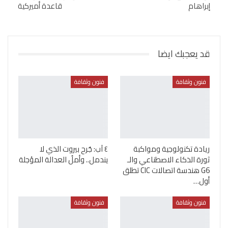
إبراهام
قاعدة أميركية
قد يعجبك ايضا
فنون وثقافة
فنون وثقافة
ريادة تكنولوجية ومواكبة
٤ آب: جُرح بيروت الذي لا
ثورة الذكاء الاصطناعي والـ
يندمل.. وأملُ العدالة المؤجلة
G6 هندسة اتصالات CIC تطلق
أول…
فنون وثقافة
فنون وثقافة