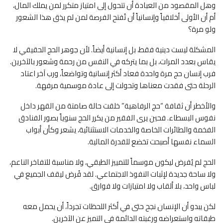
وهل المقصود من العبادة أن تتحول إلى امتياز متكرر لمن يملك المال،
أم أن الأولى أخلاقياً وإنسانياً أن تُفتح الفرصة لمن لم يذق هذا الشعور
ولو مرة؟
المشكلة ليست دينية فقط، بل إنسانية أيضاً. لأن جوهر الحج الحقيقي لا
يقاس بعدد المرات، بل بما يتركه في النفس من رحمة وشعور بالآخرين.
فرب إنسان حج مرة واحدة فعاد أكثر إنسانية وتواضعاً، ورب آخر اعتاد
الرحلة حتى فقدت معناها وتحولت إلى عادة موسمية مرفهة.
والأخطر أن ثقافة “حج الرفاهية” خلقت حالة صامتة من القهر داخل
نفوس البسطاء. فحين يرى الفقير من يكرر الحج سنوياً بصور الفنادق
الفخمة والطائرات الخاصة والخدمات الاستثنائية، يشعر وكأن أبواب
السماء نفسها أصبحت تخضع للقدرة المالية.
الحج لم يُفرض ليكون موسماً للتمييز الطبقي، ولا مناسبة للتفاخر الناعم،
ولا ساحة جديدة لإثبات النفوذ الاجتماعي. لقد فُرض ليقف الجميع في
لباس واحد، بلا ألقاب ولا امتيازات ولا فوارق.
لكن يبدو أن الإنسان نجح حتى في أكثر اللحظات تجرداً، أن يحمل معه
طبقاته واستعراضه ورغبته الدائمة في التميز عن الآخرين.