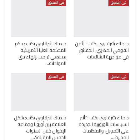
في العمق
في العمق
د. ماك شرقاوي يكتب : الأمن
د. ماك شرقاوي يكتب : حكم
القومي المصري.. الحقائق
المحكمة العليا الأمريكية
في مواجهة الشائعات
بمسعى ترامب لإنهاء حق
المواطنة…
في العمق
في العمق
د.ماك شرقاوي يكتب : تأثير
د. ماك شرقاوي يكتب: شكل
السياسات الأوروبية الجديدة
العلاقة بين أوروبا وجماعة
على التمويل، والمنظمات
الإخوان خلال السنوات
المدنية،…
الخمس المقبلة؟…