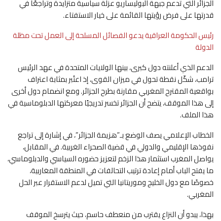
الجزائر التي تدعم جبهة البوليساريو عزلة سياسية متزايدة وتراجعًا في
قدرتها على فرض رؤيتها القائمة على خيار الاستفتاء.
رئيس الحكومة العراقية يدعو الفصائل المسلحة إلى العمل تحت مظلة
الدولة
الدعم الذي أعلنته دول كبرى، بينها الولايات المتحدة في عهد الرئيس
ترامب، شكّل نقطة تحول في ميزان القوى، إذ اعتُبر بمثابة اعتراف
بواقعية المقترح المغربي مقارنة بطرح الجزائر. ومع انضمام دول أخرى
إلى هذا الموقف، يتضح أن الجزائر تخسر تدريجيًا معركتها الدبلوماسية في
هذا الملف.
الخطاب الإعلامي يصف الوضع بـ”هزيمة الجزائر”، في إشارة إلى تراجع
نفوذها الإقليمي والدولي في قضية الصحراء الغربية. في المقابل،
يواصل المغرب استثمار هذا الزخم لتعزيز حضوره السياسي والدبلوماسي،
ما يفتح الباب أمام إعادة ترتيب التحالفات في المنطقة المغاربية،
خصوصًا مع دول الخليج وموريتانيا التي تميل لدعم الاستقرار عبر الحل
المغربي.
بهذا، يبدو أن النزاع يقترب من منعطف حاسم، حيث يترسخ الموقف