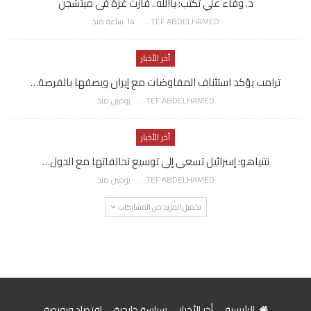
د. وفاء علي تكتب: ياالله.. فازت غزة فى ميتشجن
AWATEF ABDELHAMED
14 ساعة منذ
أخر الأخبار
ترامب يؤكد استئناف المفاوضات مع إيران ويصفها بالفرصة…
AWATEF ABDELHAMED
يومين منذ
أخر الأخبار
نتنياهو: إسرائيل تسعى إلى توسيع تحالفاتها مع الدول…
AWATEF ABDELHAMED
يومين منذ
تحميل المزيد من المشاركات
الرئيسية
أخر الأخبار
سياسة خارجية
اقتصاد وبورصة