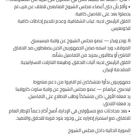
• وأقرّ بأن حتى أعضاء مجلس الشيوخ المتابعين للملف عن قرب لم
يحصلوا بعد على تفاصيل كافية.
القلق الرئيسي لديه: غياب الشفافية، وعدم تقديم إحاطات كافية
للكونغرس.
6. روجر ويكر — عضو مجلس الشيوخ عن ولاية ميسيسبي
الموقف: ورد اسمه ضمن الجمهوريين الذين يضغطون ضد الاتفاق
الناشئ أو يطالبون بمزيد من التفاصيل بشأنه.
القلق الرئيسي لديه: آليات التحقق، وطبيعة التنازلات الاستراتيجية
المقدمة لإيران.
جمهوريون بدأوا متشككين ثم اقتربوا من دعم مشروط
ليندسي غراهام — عضو مجلس الشيوخ عن ولاية ساوث كارولاينا
رد فعله الأولي: كان متشككاً وطلب الاطلاع على التفاصيل.
رد فعله اللاحق:
• بعد محادثات مع مسؤولين في الإدارة، أصبح أكثر دعماً للإطار العام
للاتفاق، مع استمرار إصراره على وجود بنود قوية للتحقق والتنفيذ.
الصورة الحالية داخل مجلس الشيوخ