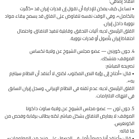
انتقاد إضافي:
• تساءل كيف يمكن للإدارة أن تقول إن قدرات إيران قد «دُمِّرت
بالكامل»، وفي الوقت نفسه تتفاوض على اتفاق قد يسمح ببقاء مواد
نووية داخل إيران.
القلق الرئيسي لديه: آليات التحقق، وقابلية تنفيذ الاتفاق، واحتمال
احتفاظ إيران بأصول أو قدرات نووية.
4. جون كورنين — عضو مجلس الشيوخ عن ولاية تكساس
الموقف: متشكك.
تصريحه المباشر:
• قال: «أحتاج إلى رؤية النص المكتوب. لكنني لا أعتقد أن النظام سيلتزم
به».
القلق الرئيسي لديه: عدم ثقته في النظام الإيراني، وسجل إيران السابق
في انتهاك الالتزامات.
5. جون ثون — عضو مجلس الشيوخ عن ولاية ساوث داكوتا
الموقف: لا يعارض الاتفاق بشكل مباشر، لكنه يطالب برقابة وفحص من
الكونغرس.
ما قاله:
• قال: «أعتقد أننا جميعاً نأمل في الحصول على مزيد من المعلومات».