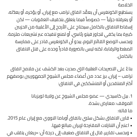
الخلاصة
يستطيع الكونغرس أن يعقّد اتفاق ترامب مع إيران، أو يؤخره، أو يعدّله،
أو يعرقله جزئياً — خصوصاً فيما يتعلق بتخفيف العقوبات — لكن
إسقاط الاتفاق بالكامل سيحتاج على الأرجح إلى الأغلبية من الحزبين
كبيرة بما يكفي لتجاوز فيتو رئاسي، أو لمنع تنفيذه عبر تشريعات ملزمة.
وبحسب الوضع القائم اليوم، يبدو أن الكونغرس قادر على ممارسة
الضغط والرقابة، لكنه ليس بالضرورة قادراً وحده على قتل الاتفاق
بالكامل.
بناءً على التصريحات العلنية التي صدرت بعد الكشف عن ملامح اتفاق
ترامب – إيران، برز عدد من أعضاء مجلس الشيوخ الجمهوريين بوصفهم
أكثر المنتقدين أو المتشككين في الاتفاق:
1. بيل كاسيدي — عضو مجلس الشيوخ عن ولاية لويزيانا
الموقف: معارض بشدة.
ما قاله:
• قارن الاتفاق بشكل سلبي باتفاق أوباما النووي مع إيران عام 2015.
• اعتبر أن التنازلات المقترحة لإيران مبالغ فيها.
• وبحسب تقارير، قال إن الاتفاق ضعيف إلى درجة أن: «ريغان يتقلب في