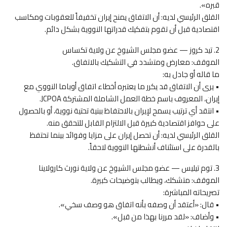
قبره».
القلق الرئيسي لديه: أن الاتفاق يمنح إيران تخفيفاً للعقوبات ومكاسب
اقتصادية قبل أن تقوم بتفكيك قدراتها النووية بشكل دائم.
2. تيد كروز — عضو مجلس الشيوخ عن ولاية تكساس
الموقف: معارض ومتشدد في التشكيك بالاتفاق.
ما قاله أو جادل به:
• يرى أن الاتفاق قد يكرر ما يعتبره أخطاء اتفاق أوباما النووي مع
إيران، المعروف باسم خطة العمل الشاملة المشتركة JCPOA.
• انتقد أي ترتيب يسمح لإيران بالاحتفاظ ببنية تحتية نووية، أو بالحصول
على حوافز اقتصادية كبيرة قبل الالتزام القابل للتحقق منه.
القلق الرئيسي لديه: أن تحصل إيران على مزايا وفوائد بينما تحتفظ
بالقدرة على استئناف أنشطتها النووية لاحقاً.
3. توم تيليس — عضو مجلس الشيوخ عن ولاية نورث كارولاينا
الموقف: متشكك، ويطالب بتوضيحات كبيرة.
تصريحاته المباشرة:
• قال: «أعتقد أن وصفه بأنه اتفاق هو وصف سخي».
• وأضاف: «لقد مررنا بهذا من قبل».