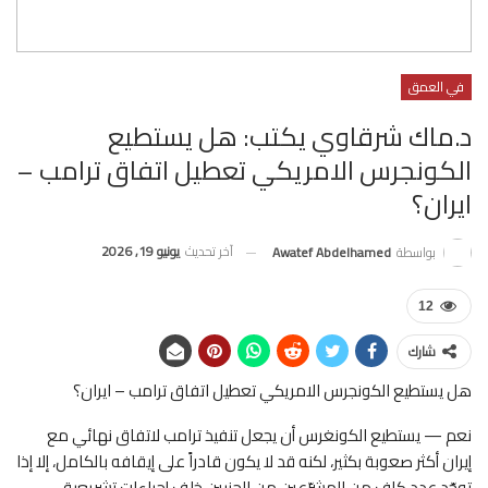
في العمق
د.ماك شرقاوي يكتب: هل يستطيع
الكونجرس الامريكي تعطيل اتفاق ترامب –
ايران؟
آخر تحديث
يونيو 19, 2026
بواسطة
Awatef Abdelhamed
12
شارك
هل يستطيع الكونجرس الامريكي تعطيل اتفاق ترامب – ايران؟
نعم — يستطيع الكونغرس أن يجعل تنفيذ ترامب لاتفاق نهائي مع
إيران أكثر صعوبة بكثير، لكنه قد لا يكون قادراً على إيقافه بالكامل، إلا إذا
توحّد عدد كافٍ من المشرّعين من الحزبين خلف إجراءات تشريعية