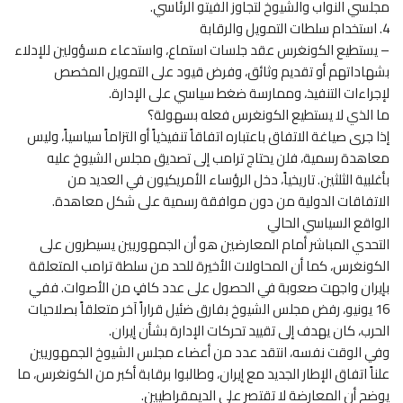
مجلسي النواب والشيوخ لتجاوز الفيتو الرئاسي.
4. استخدام سلطات التمويل والرقابة
– يستطيع الكونغرس عقد جلسات استماع، واستدعاء مسؤولين للإدلاء
بشهاداتهم أو تقديم وثائق، وفرض قيود على التمويل المخصص
لإجراءات التنفيذ، وممارسة ضغط سياسي على الإدارة.
ما الذي لا يستطيع الكونغرس فعله بسهولة؟
إذا جرى صياغة الاتفاق باعتباره اتفاقاً تنفيذياً أو التزاماً سياسياً، وليس
معاهدة رسمية، فلن يحتاج ترامب إلى تصديق مجلس الشيوخ عليه
بأغلبية الثلثين. تاريخياً، دخل الرؤساء الأمريكيون في العديد من
الاتفاقات الدولية من دون موافقة رسمية على شكل معاهدة.
الواقع السياسي الحالي
التحدي المباشر أمام المعارضين هو أن الجمهوريين يسيطرون على
الكونغرس، كما أن المحاولات الأخيرة للحد من سلطة ترامب المتعلقة
بإيران واجهت صعوبة في الحصول على عدد كافٍ من الأصوات. ففي
16 يونيو، رفض مجلس الشيوخ بفارق ضئيل قراراً آخر متعلقاً بصلاحيات
الحرب، كان يهدف إلى تقييد تحركات الإدارة بشأن إيران.
وفي الوقت نفسه، انتقد عدد من أعضاء مجلس الشيوخ الجمهوريين
علناً اتفاق الإطار الجديد مع إيران، وطالبوا برقابة أكبر من الكونغرس، ما
يوضح أن المعارضة لا تقتصر على الديمقراطيين.