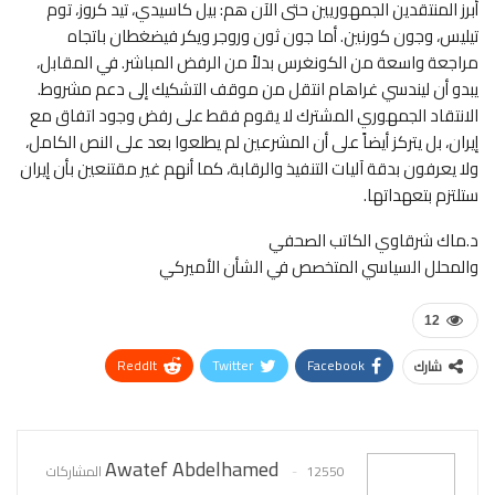
أبرز المنتقدين الجمهوريين حتى الآن هم: بيل كاسيدي، تيد كروز، توم
تيليس، وجون كورنين. أما جون ثون وروجر ويكر فيضغطان باتجاه
مراجعة واسعة من الكونغرس بدلاً من الرفض المباشر. في المقابل،
يبدو أن ليندسي غراهام انتقل من موقف التشكيك إلى دعم مشروط.
الانتقاد الجمهوري المشترك لا يقوم فقط على رفض وجود اتفاق مع
إيران، بل يتركز أيضاً على أن المشرعين لم يطلعوا بعد على النص الكامل،
ولا يعرفون بدقة آليات التنفيذ والرقابة، كما أنهم غير مقتنعين بأن إيران
ستلتزم بتعهداتها.
د.ماك شرقاوي الكاتب الصحفي
والمحلل السياسي المتخصص في الشأن الأميركي
12
ReddIt
Twitter
Facebook
شارك
WhatsApp
Pinterest
البريد الإلكتروني
Awatef Abdelhamed
12550 المشاركات