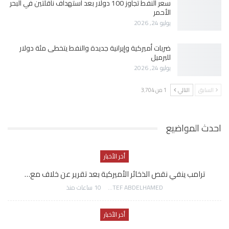
سعر النفط تجاوز 100 دولار بعد استهداف ناقلتين في البحر
الأحمر
يوليو 24, 2026
ضربات أميركية وإيرانية جديدة والنفط يتخطى مئة دولار
للبرميل
يوليو 24, 2026
السابق
التالي
1 من 3٬704
احدث المواضيع
أخر الأخبار
ترامب ينفي نقص الذخائر الأميركية بعد تقرير عن خلاف مع…
AWATEF ABDELHAMED
10 ساعات منذ
أخر الأخبار