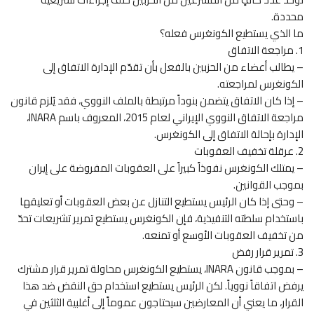
محددة.
ما الذي يستطيع الكونغرس فعله؟
1. مراجعة الاتفاق
– يطالب أعضاء من الحزبين بالفعل بأن تقدّم الإدارة الاتفاق إلى
الكونغرس لمراجعته.
– إذا كان الاتفاق يتضمن بنوداً مرتبطة بالملف النووي، فقد يُلزم قانون
مراجعة الاتفاق النووي الإيراني لعام 2015، المعروف باسم INARA،
الإدارة بإحالة الاتفاق إلى الكونغرس.
2. عرقلة تخفيف العقوبات
– يمتلك الكونغرس نفوذاً كبيراً على العقوبات المفروضة على إيران
بموجب القوانين.
– وحتى إذا كان الرئيس يستطيع التنازل عن بعض العقوبات أو تعليقها
باستخدام سلطته التنفيذية، فإن الكونغرس يستطيع تمرير تشريعات تحدّ
من تخفيف العقوبات الأوسع أو تمنعه.
3. تمرير قرار رفض
– بموجب قانون INARA، يستطيع الكونغرس محاولة تمرير قرار مشترك
يرفض اتفاقاً نووياً. لكن الرئيس يستطيع استخدام حق النقض ضد هذا
القرار، ما يعني أن المعارضين سيحتاجون عموماً إلى أغلبية الثلثين في