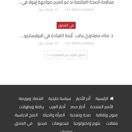
منظمة الصحة العالمية تدعو لتعزيز مواجهة إيبولا في…
AWATEF ABDELHAMED
10 ساعات منذ
في العمق
د. ماك شرقاوي يكتب : أزمة القيادة في البوليساريو..…
AWATEF ABDELHAMED
10 ساعات منذ
تحميل المزيد من المشاركات
الرئيسية
أخر الأخبار
سياسة خارجية
اقتصاد وبورصة
الأمم المتحدة
أخبار مصر
أخبار العرب
رياضة وبطولات
فنون وثقافة
صحة وتغذية
المرأة والحياة
المنح الدراسية
مقالات
علوم وتكنولوجيا
فيديوهات
فيديو
في العمق
منوعات