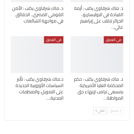
د. ماك شرقاوي يكتب : أزمة
د. ماك شرقاوي يكتب : الأمن
القيادة في البوليساريو..
القومي المصري.. الحقائق
الجزائر تنقلب على إبراهيم
في مواجهة الشائعات
غالي…
في العمق
في العمق
د. ماك شرقاوي يكتب : حكم
د.ماك شرقاوي يكتب : تأثير
المحكمة العليا الأمريكية
السياسات الأوروبية الجديدة
بمسعى ترامب لإنهاء حق
على التمويل، والمنظمات
المواطنة…
المدنية،…
السابق
التالي