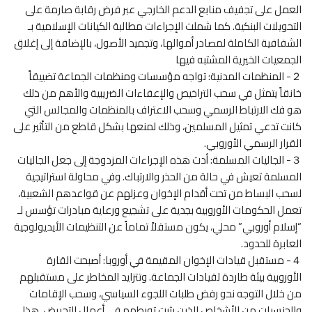
العمل على تجفيف منابع الدعم الخارجي عبر فرض رقابة صارمة على
التحويلات البنكية. كما شملت الإجراءات مطالبة الكيانات الإسلامية بـ
الشفافية الكاملة لمصادر أموالها، وتجميد الأصول، بالإضافة إلى إغلاق
الجمعيات الخيرية المشتبه فيها
２- المنظمات المدنية: تواجه مؤسسات ومنظمات الجماعة تضييقاً
خانقاً يتمثل في سحب التراخيص والإعفاءات الضريبية والأهم من ذلك
هو فك الارتباط الرسمي وسحب الاعتراف بالمنظمات والمجالس التي
كانت تدعي تمثيل المسلمين، وذلك لمنعها بشكل قاطع من التأثير على
القرار الرسمي الأوروبي.
３- الجاليات المسلمة: أدت هذه الإجراءات المزدوجة إلى جعل الجاليات
المسلمة تعيش في حالة من الحذر والارتباك. وفي محاولة استراتيجية
لسحب البساط من تحت أقدام الإخوان وعزلهم عن قواعدهم الشعبية،
تعمل الحكومات الأوروبية بجدية على تشجيع ورعاية مبادرات تؤسس لـ
“إسلام أوروبي” محلي، يكون مستقلاً تماماً عن التنظيمات الأيديولوجية
العابرة للحدود.
４- مستقبل قيادات الإخوان المقيمة في أوروبا: أصبحت القارة
الأوروبية بيئة طاردة لقيادات الجماعة. وتتزايد المخاطر على مستقبلهم
من خلال التوجه نحو رفض طلبات اللجوء السياسي، وسحب الإقامات
والجنسيات من الأشخاص الذين يثبت تورطهم في أعمال التحريض. هذا