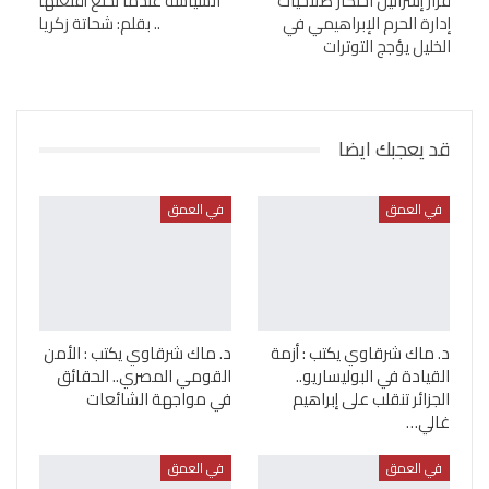
قرار إسرائيل احتكار صلاحيات
السياسة عندما تخلع أقنعتها
إدارة الحرم الإبراهيمي في
.. بقلم: شحاتة زكريا
الخليل يؤجج التوترات
قد يعجبك ايضا
في العمق
في العمق
د. ماك شرقاوي يكتب : أزمة
د. ماك شرقاوي يكتب : الأمن
القيادة في البوليساريو..
القومي المصري.. الحقائق
الجزائر تنقلب على إبراهيم
في مواجهة الشائعات
غالي…
في العمق
في العمق