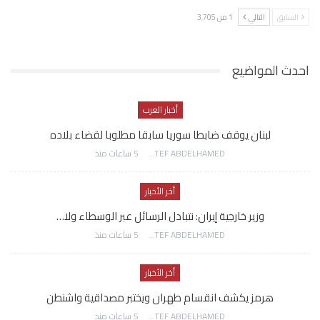
السابق
التالي
1 من 3٬705
احدث المواضيع
أخبار العرب
لبنان يوقف ضابطا سوريا سابقا مطلوبا لقضاء بلاده
AWATEF ABDELHAMED
5 ساعات منذ
أخر الأخبار
وزير خارجية إيران: نتبادل الرسائل عبر الوسطاء ولا…
AWATEF ABDELHAMED
5 ساعات منذ
أخر الأخبار
هرمز يكشف انقسام طهران ويختبر مصداقية واشنطن
AWATEF ABDELHAMED
5 ساعات منذ